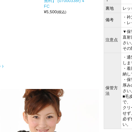
無料】 (07000338r) 4
FC
裏地
レッ
¥
5,500
(税込)
・衿
備考
・レ
▼保
直射
注意点
さい
その
・通
しま
ット
・着
納し
・保
厚み
保管方
さい
法
■毛
で、
クリ
せず
必ず
い。