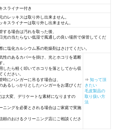
キスライナー付き
元のレッキスは取り外し出来ません。
ッキスライナーは取り外し出来ません。
管する場合は汚れを取った後、
日光の当たらない低湿で風通しの良い場所で保管してくだ
。
際に塩化カルシウム系の乾燥剤はさけてくだい。
気性のあるカバーを掛け、光とホコリを遮断
す。
用したら軽く叩いてホコリを落としてから収
てください。
管時にハンガーに吊るす場合は、
⇒
知って頂
のあるしっかりとしたハンガーをお選びくだ
きたい
。
毛皮製品の
皮は大変、デリケートな素材になりますの
取り扱い方
法
ーニングを必要とされる場合はご家庭で実施
、
信頼のおけるクリーニング店にご相談くださ