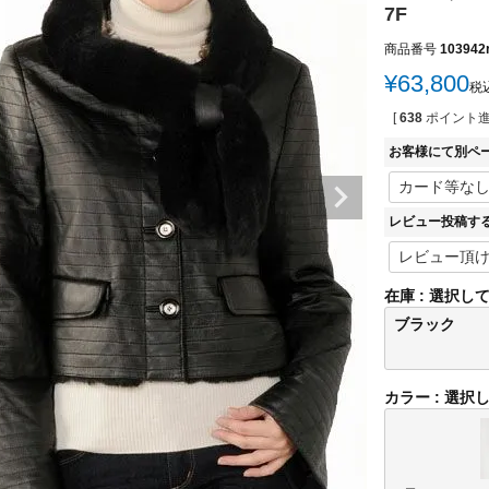
7F
商品番号
103942
¥
63,800
税
[
638
ポイント進
お客様にて別ペ
レビュー投稿す
在庫
選択し
ブラック
カラー
選択