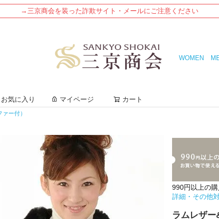
→三京商会を装った詐欺サイト・メールにご注意ください
WOMEN
M
検索
お気に入り
マイページ
カート
ファー付）
990円以上の
詳細・その他
ラムレザー