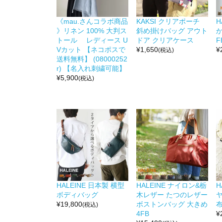
《mau.さんコラボ商品
KAKSI クリアポーチ
H
》リネン 100% 大判ス
斜め掛けバッグ アウト
か
トール レディース U
ドア クリアケース
F
Vカット 【ネコポスで
¥
1,650
¥
(税込)
送料無料】 (08000252
r) 【名入れ刺繍可能】
¥
5,900
(税込)
HALEINE 日本製 横型
HALEINE ナイロン&栃
H
ボディバッグ
木レザー たつのレザー
¥
19,800
ボストンバッグ 大きめ
布
(税込)
4FB
¥