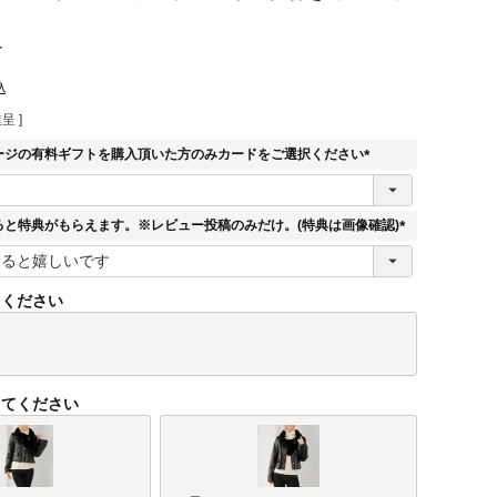
r
込
呈 ]
ージの有料ギフトを購入頂いた方のみカードをご選択ください
(
必
須
ると特典がもらえます。※レビュー投稿のみだけ。(特典は画像確認)
)
(
必
須
てください
)
してください