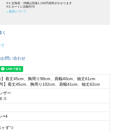
※1.北海道・沖縄は別途1,100円送料がかかります
※2.カートに自動付与
→返品について
書く
いて
のお問い合わせ
号】着丈45cm、胸周り98cm、肩幅40cm、袖丈61cm
1号】着丈45cm、胸周り102cm、肩幅41cm、袖丈62cm
レザー
キス
ン×4
1ヶずつ