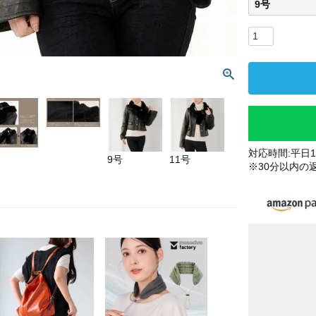
9号
対応時間:平日10
9号
11号
※30分以内の