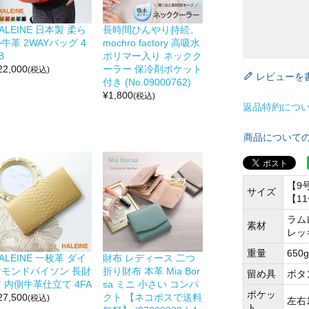
ALEINE 日本製 柔ら
長時間ひんやり持続。
牛革 2WAYバッグ 4
mochro factory 高吸水
B
ポリマー入り ネックク
22,000
ーラー 保冷剤ポケット
(税込)
レビューを
付き (No.09000762)
¥
1,800
(税込)
返品特約につ
商品について
【9
サイズ
【1
ラム
素材
レッ
重量
650g
ALEINE 一枚革 ダイ
財布 レディース 二つ
ヤモンドパイソン 長財
折り財布 本革 Mia Bor
留め具
ボタ
 内側牛革仕立て 4FA
sa ミニ 小さい コンパ
ポケッ
27,500
クト 【ネコポスで送料
(税込)
左右
ト