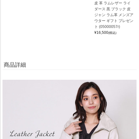
皮 革 ラムレザー ライ
ダース 黒 ブラック 皮
ジャン ラム革 メンズア
ウター ギフト プレゼン
ト (05000057r)
¥
16,500
(税込)
商品詳細