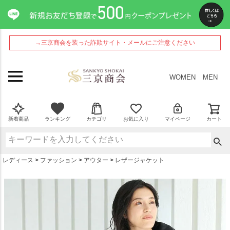
ペー
ジト
ップ
へ
→三京商会を装った詐欺サイト・メールにご注意ください
WOMEN
MEN
新着商品
ランキング
カテゴリ
お気に入り
マイページ
カート
レディース
ファッション
アウター
レザージャケット