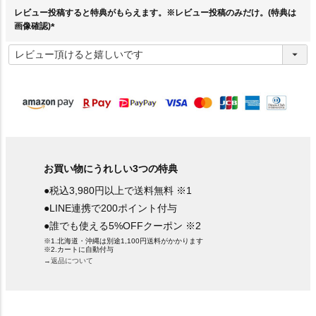
)
レビュー投稿すると特典がもらえます。※レビュー投稿のみだけ。(特典は
画像確認)
(
必
須
)
お買い物にうれしい3つの特典
●税込3,980円以上で送料無料 ※1
●LINE連携で200ポイント付与
●誰でも使える5%OFFクーポン ※2
※1.北海道・沖縄は別途1,100円送料がかかります
※2.カートに自動付与
→返品について