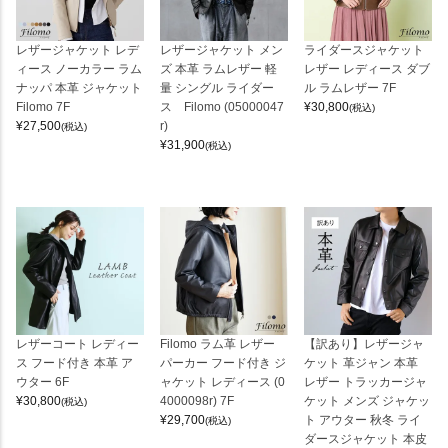
レザージャケット レデ
レザージャケット メン
ライダースジャケット
ィース ノーカラー ラム
ズ 本革 ラムレザー 軽
レザー レディース ダブ
ナッパ 本革 ジャケット
量 シングル ライダー
ル ラムレザー 7F
Filomo 7F
ス Filomo (05000047
¥
30,800
(税込)
¥
27,500
r)
(税込)
¥
31,900
(税込)
レザーコート レディー
Filomo ラム革 レザー
【訳あり】レザージャ
ス フード付き 本革 ア
パーカー フード付き ジ
ケット 革ジャン 本革
ウター 6F
ャケット レディース (0
レザー トラッカージャ
¥
30,800
4000098r) 7F
ケット メンズ ジャケッ
(税込)
¥
29,700
ト アウター 秋冬 ライ
(税込)
ダースジャケット 本皮