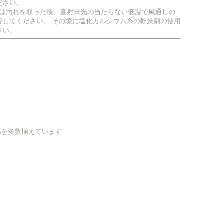
ださい。
合は汚れを取った後、直射日光の当たらない低湿で風通しの
管してください。 その際に塩化カルシウム系の乾燥剤の使用
さい。
品を多数揃えています