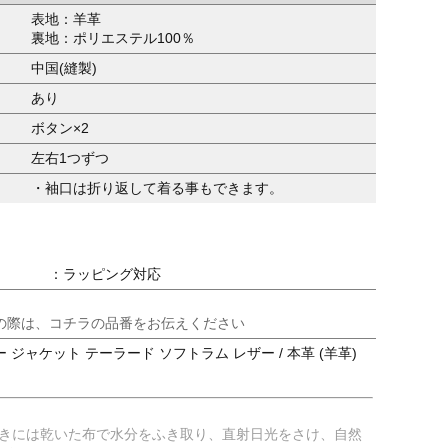
表地：羊革
裏地：ポリエステル100％
中国(縫製)
あり
ボタン×2
左右1つずつ
・袖口は折り返して着る事もできます。
：ラッピング対応
の際は、コチラの品番をお伝えください
 ジャケット テーラード ソフトラム レザー / 本革 (羊革)
ときには乾いた布で水分をふき取り、直射日光をさけ、自然