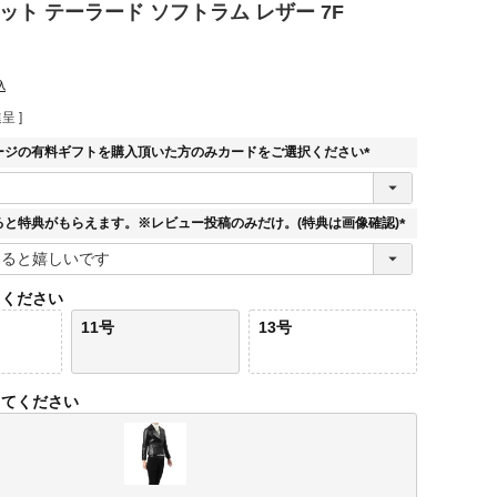
ット テーラード ソフトラム レザー 7F
込
呈 ]
ージの有料ギフトを購入頂いた方のみカードをご選択ください
(
必
須
ると特典がもらえます。※レビュー投稿のみだけ。(特典は画像確認)
)
(
必
須
てください
)
11号
13号
してください