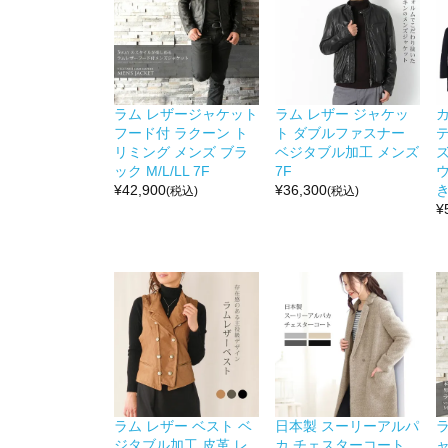
ラム レザージャケット
ラム レザー ジャケッ
カ
フード付 ラクーン ト
ト ダブルファスナー
リミング メンズ ブラ
ベジタブル加工 メンズ
ック M/L/LL 7F
7F
¥
42,900
¥
36,300
き
(税込)
(税込)
¥
ラム レザー ベスト ベ
日本製 スーリーアルパ
ラ
ジタブル加工 皮革 レ
カ チェスターコート