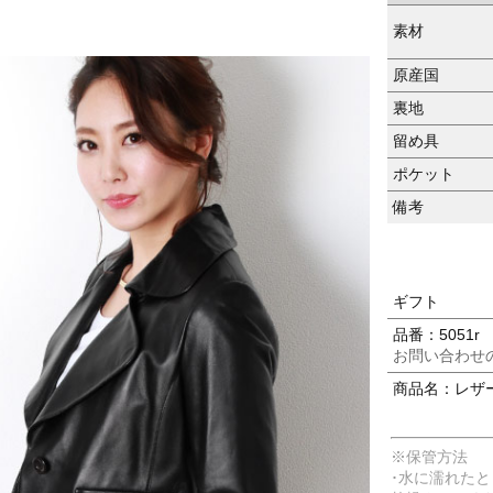
素材
原産国
裏地
留め具
ポケット
備考
ギフト
品番：5051r
お問い合わせ
商品名：レザー
※保管方法
･水に濡れた