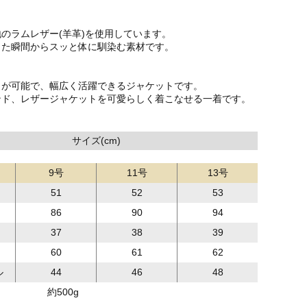
のラムレザー(羊革)を使用しています。
した瞬間からスッと体に馴染む素材です。
しが可能で、幅広く活躍できるジャケットです。
ンド、レザージャケットを可愛らしく着こなせる一着です。
サイズ(cm)
9号
11号
13号
51
52
53
86
90
94
37
38
39
60
61
62
ル
44
46
48
約500g