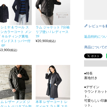
レビューを
シミヤ & ウール ス
ラム ジャケット 7分袖
テンカラーコート メン
リブ使い / レディース
ズ キルティング裏地
7F
返品特約につ
ウインドストッパー付
¥
20,900
(税込)
 6F
商品について
53,900
(税込)
●特長
裏地付き
●デザイン
ラウンドカッ
ト。
可愛らしい印
ム レザー メンズ ジ
本革 レザーコート レ
ット。
ャケット ベジタブル加
ディース ラム革 ステ