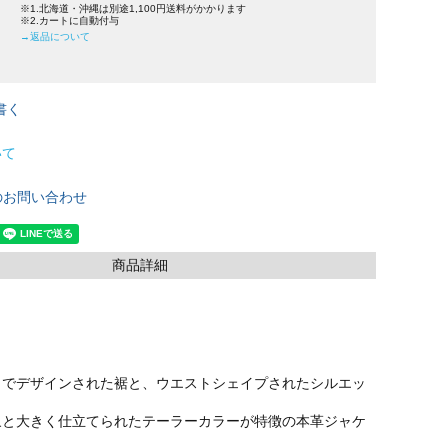
※1.北海道・沖縄は別途1,100円送料がかかります
※2.カートに自動付与
→返品について
書く
いて
のお問い合わせ
商品詳細
トでデザインされた裾と、ウエストシェイプされたシルエッ
象と大きく仕立てられたテーラーカラーが特徴の本革ジャケ