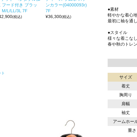
工 フード付き ブラッ
ンカラー(04000093r)
●素材
 M/L/LL/3L 7F
7F
軽やかな着心地
42,900
¥
36,300
(税込)
(税込)
最初に袖を通
●スタイル
様々な着こな
春や秋のトレ
ット
サイズ
着丈
胸周り
肩幅
袖丈
アームホー
重さ