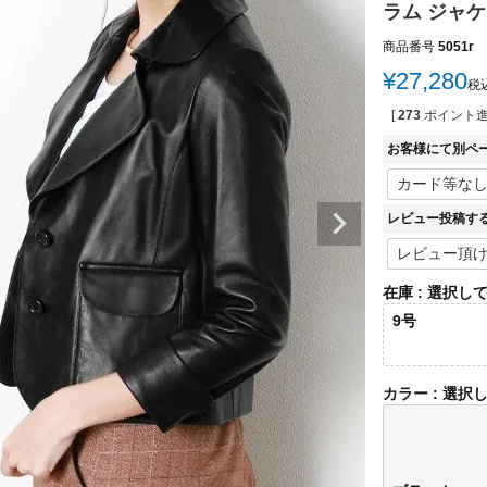
ラム ジャケ
商品番号
5051r
¥
27,280
税
[
273
ポイント進
お客様にて別ペ
レビュー投稿す
在庫
選択し
9号
カラー
選択