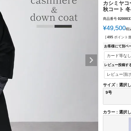
カシミヤコー
秋コート 冬コ
商品番号
020003
¥
49,500
税
[
495
ポイント進
お客様にて別ペ
レビュー投稿す
サイズ
選択
9号
カラー
選択