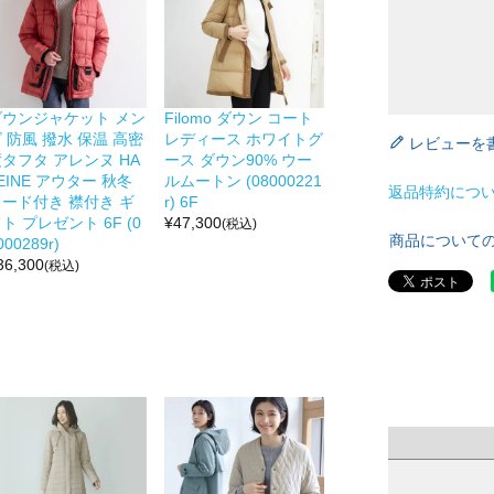
ダウンジャケット メン
Filomo ダウン コート
 防風 撥水 保温 高密
レディース ホワイトグ
レビューを
タフタ アレンヌ HA
ース ダウン90% ウー
EINE アウター 秋冬
ルムートン (08000221
返品特約につ
フード付き 襟付き ギ
r) 6F
ト プレゼント 6F (0
¥
47,300
(税込)
商品について
000289r)
36,300
(税込)