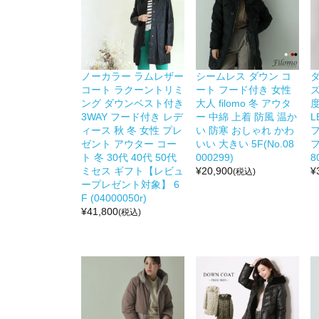
ノーカラー ラムレザー
シームレス ダウン コ
コート ラクーントリミ
ート フード付き 女性
ズ
ング ダウンベスト付き
大人 filomo 冬 アウタ
度
3WAY フード付き レデ
ー 中綿 上着 防風 温か
L
ィース 秋 冬 女性 プレ
い 防寒 おしゃれ かわ
ゼント アウター コー
いい 大きい 5F(No.08
フ
ト 冬 30代 40代 50代
000299)
8
ミセス ギフト【レビュ
¥
20,900
¥
(税込)
ープレゼント対象】 6
F (04000050r)
¥
41,800
(税込)