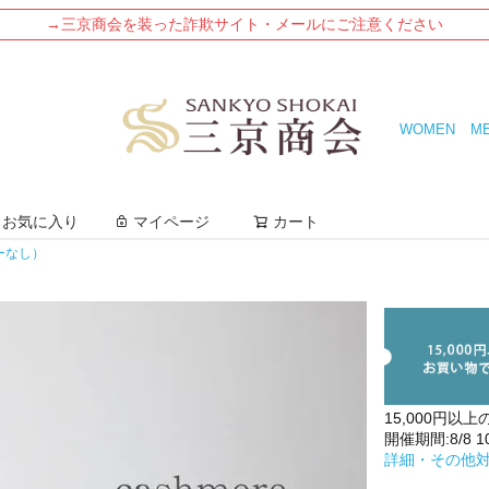
→三京商会を装った詐欺サイト・メールにご注意ください
WOMEN
M
検索
お気に入り
マイページ
カート
ーなし）
15,000円以上
開催期間:8/8 10:
詳細・その他