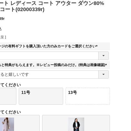
ト レディース コート アウター ダウン80%
ート(02000339r)
39r
込
呈 ]
ージの有料ギフトを購入頂いた方のみカードをご選択ください
(
必
須
ると特典がもらえます。※レビュー投稿のみだけ。(特典は画像確認)
)
(
必
須
してください
)
11号
13号
してください