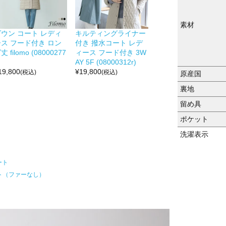
素材
ダウン コート レディ
キルティングライナー
ース フード付き ロン
付き 撥水コート レデ
丈 filomo (08000277
ィース フード付き 3W
AY 5F (08000312r)
19,800
¥
19,800
(税込)
(税込)
原産国
裏地
留め具
ポケット
洗濯表示
ート
ト（ファーなし）