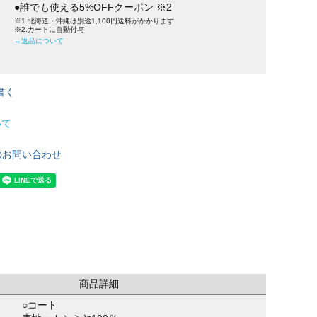
●誰でも使える5%OFFクーポン ※2
※1.北海道・沖縄は別途1,100円送料がかかります
※2.カートに自動付与
→返品について
書く
いて
のお問い合わせ
商品詳細
○コート