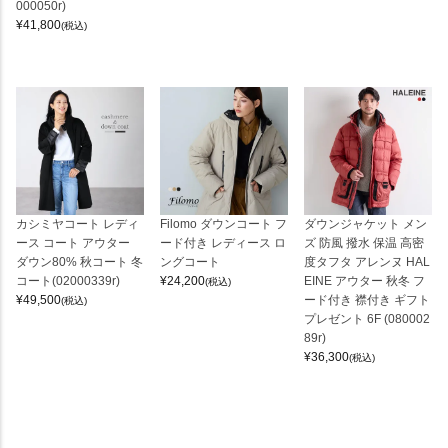
000050r)
¥
41,800
(税込)
カシミヤコート レディ
Filomo ダウンコート フ
ダウンジャケット メン
ース コート アウター
ード付き レディース ロ
ズ 防風 撥水 保温 高密
ダウン80% 秋コート 冬
ングコート
度タフタ アレンヌ HAL
コート(02000339r)
¥
24,200
EINE アウター 秋冬 フ
(税込)
¥
49,500
ード付き 襟付き ギフト
(税込)
プレゼント 6F (080002
89r)
¥
36,300
(税込)