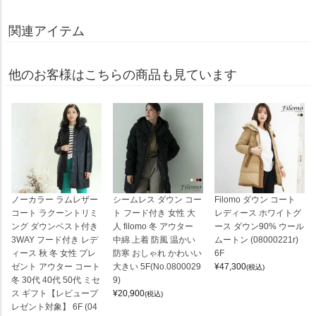
関連アイテム
他のお客様はこちらの商品も見ています
ノーカラー ラムレザー
シームレス ダウン コー
Filomo ダウン コート
コート ラクーントリミ
ト フード付き 女性 大
レディース ホワイトグ
ング ダウンベスト付き
人 filomo 冬 アウター
ース ダウン90% ウール
3WAY フード付き レデ
中綿 上着 防風 温かい
ムートン (08000221r)
ィース 秋 冬 女性 プレ
防寒 おしゃれ かわいい
6F
ゼント アウター コート
大きい 5F(No.0800029
¥
47,300
(税込)
冬 30代 40代 50代 ミセ
9)
ス ギフト【レビュープ
¥
20,900
(税込)
レゼント対象】 6F (04