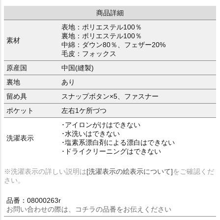
商品詳細
表地：ポリエステル100％
裏地：ポリエステル100％
素材
中綿：ダウン80％、フェザー20%
毛皮：フォックス
原産国
中国(縫製)
裏地
あり
留め具
スナップボタン×5、ファスナー
ポケット
左右1ケ所づつ
･アイロンがけはできない
･水洗いはできない
洗濯表示
･塩素系漂白剤による漂白はできない
･ドライクリーニングはできない
※洗濯表示の詳しい説明は
[洗濯表示の絵表示について]
をご確認くだ
さい。
品番：08000263r
お問い合わせの際は、コチラの品番をお伝えください