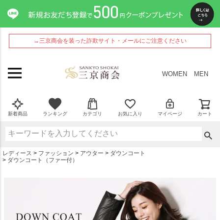
ペー
ジト
ップ
へ
→三京商会を装った詐欺サイト・メールにご注意ください
WOMEN
MEN
新着商品
ランキング
カテゴリ
お気に入り
マイページ
カート
レディース
ファッション
アウター
ダウンコート
ダウンコート（ファー付）