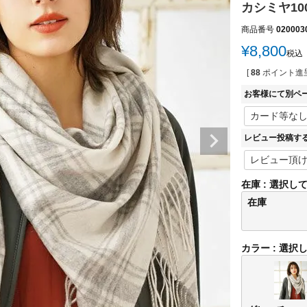
カシミヤ100
商品番号
020003
¥
8,800
税込
[
88
ポイント進呈
お客様にて別ペ
レビュー投稿す
在庫
選択し
在庫
カラー
選択