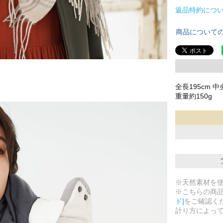
返品特約につ
商品について
全長195cm 中
重量約150g
※天然素材を
※こちらの商
ド]
をご確認く
計り方によっ