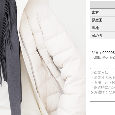
素材
原産国
裏地
留め具
品番：020003
お問い合わせ
※保管方法
・通気性のあ
・着用したら
・保管時にハ
をお選びくだ