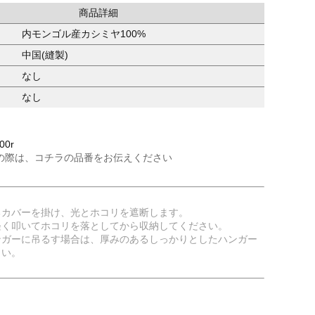
商品詳細
内モンゴル産カシミヤ100%
中国(縫製)
なし
なし
00r
の際は、コチラの品番をお伝えください
るカバーを掛け、光とホコリを遮断します。
軽く叩いてホコリを落としてから収納してください。
ンガーに吊るす場合は、厚みのあるしっかりとしたハンガー
さい。