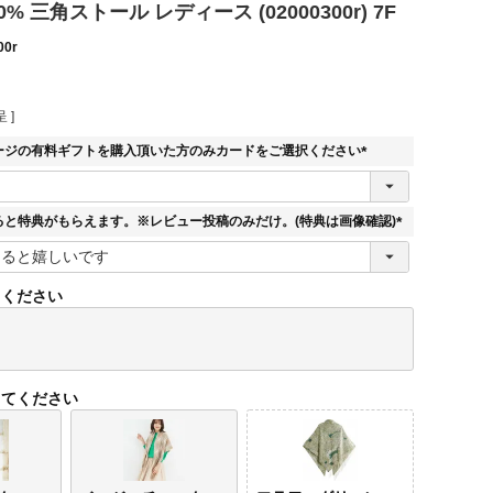
% 三角ストール レディース (02000300r) 7F
00r
 ]
ージの有料ギフトを購入頂いた方のみカードをご選択ください
(
必
須
ると特典がもらえます。※レビュー投稿のみだけ。(特典は画像確認)
)
(
必
須
てください
)
してください