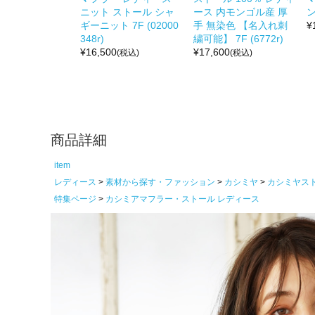
ニット ストール シャ
ース 内モンゴル産 厚
ギーニット 7F (02000
手 無染色 【名入れ刺
¥
348r)
繍可能】 7F (6772r)
¥
16,500
¥
17,600
(税込)
(税込)
商品詳細
item
レディース
素材から探す・ファッション
カシミヤ
カシミヤス
特集ページ
カシミアマフラー・ストール レディース