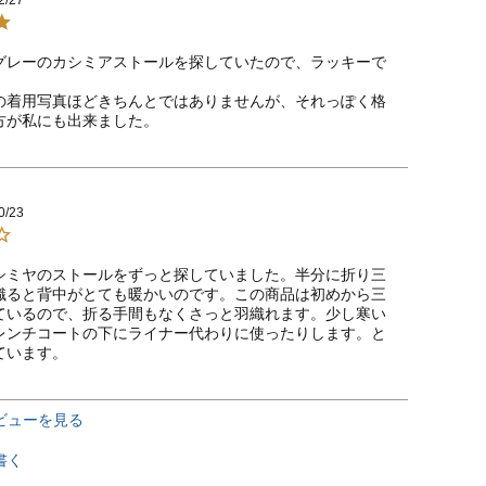
グレーのカシミアストールを探していたので、ラッキーで
の着用写真ほどきちんとではありませんが、それっぽく格
方が私にも出来ました。
0/23
シミヤのストールをずっと探していました。半分に折り三
織ると背中がとても暖かいのです。この商品は初めから三
ているので、折る手間もなくさっと羽織れます。少し寒い
レンチコートの下にライナー代わりに使ったりします。と
ています。
ビューを見る
書く