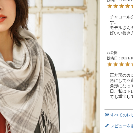
チャコール
す。

モデルさん
好いい巻き
非公開
投稿日
2021/1
正方形のカ
角にして羽
角形になっ
日、私はト
ても重宝し
すべてのレ
レビューを