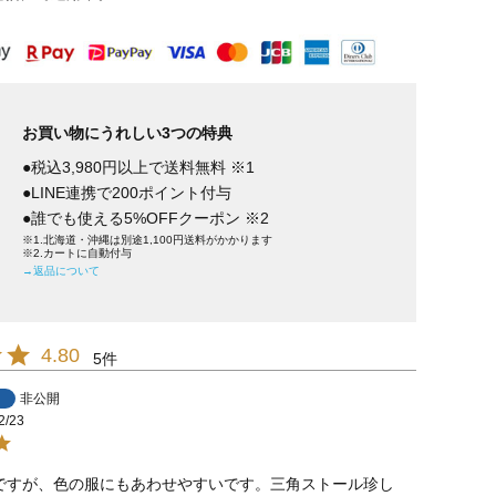
お買い物にうれしい3つの特典
●税込3,980円以上で送料無料 ※1
●LINE連携で200ポイント付与
●誰でも使える5%OFFクーポン ※2
※1.北海道・沖縄は別途1,100円送料がかかります
※2.カートに自動付与
→返品について
4.80
5
非公開
2/23
ですが、色の服にもあわせやすいです。三角ストール珍し