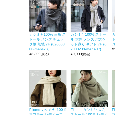
カシミヤ100% 三角 ス
カシミヤ100% ストー
カ
トール メンズ チェッ
ル 大判 メンズ バスケ
ク柄 無地 7F (020003
ット織り ギフト 7F (0
7
00-mens-1r)
2000299-mens-1r)
¥
¥
8,800
¥
9,900
(税込)
(税込)
Filomo カシミヤ 100％
Filomo カシミヤ 大判
F
マフラー レディース
ストール 100％ レディ