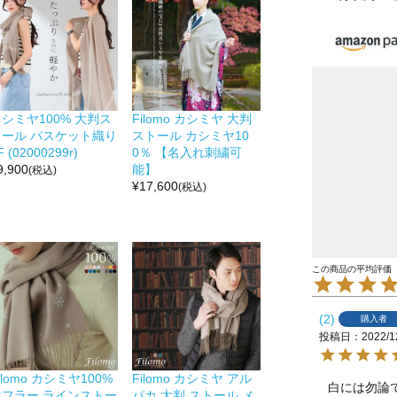
シミヤ100% 大判ス
Filomo カシミヤ 大判
トール バスケット織り
ストール カシミヤ10
F (02000299r)
0％ 【名入れ刺繍可
9,900
能】
(税込)
¥
17,600
(税込)
2
購入者
投稿日
2022/1
ilomo カシミヤ100%
Filomo カシミヤ アル
白には勿論
マフラー ラインストー
パカ 大判 ストール メ