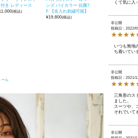
くて気に入
ン付き レディース
ンズ バイカラー 抗菌7
11,000
F 【名入れ刺繍可能】
(税込)
¥
19,800
(税込)
非公開
投稿日
2022/0
いつも無地
ち着いてい
非公開
投稿日
2021/1
トール
三角形のス
ました。

スーツや、
それでいて
非公開
投稿日
2021/1