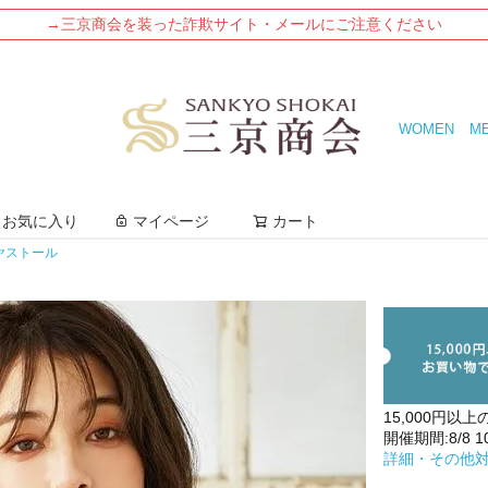
→三京商会を装った詐欺サイト・メールにご注意ください
WOMEN
M
検索
お気に入り
マイページ
カート
ヤストール
15,000円以上
開催期間:8/8 10:
詳細・その他