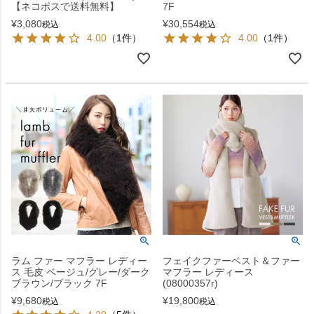
【ネコポスで送料無料】
7F
¥
3,080
¥
30,554
税込
税込
4.00
（1件）
4.00
（1件）
ラム ファー マフラー レディー
フェイクファーベスト＆ファー
ス 毛皮 ベージュ/グレー/ダーク
マフラー レディース
ブラウン/ブラック 7F
(08000357r)
¥
9,680
¥
19,800
税込
税込