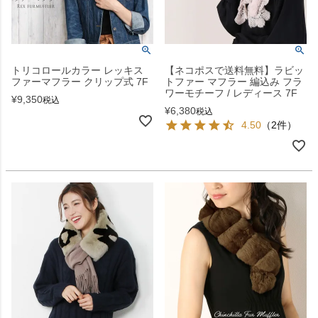
トリコロールカラー レッキス
【ネコポスで送料無料】ラビッ
ファーマフラー クリップ式 7F
トファー マフラー 編込み フラ
ワーモチーフ / レディース 7F
¥
9,350
税込
¥
6,380
税込
4.50
（2件）