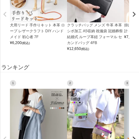
犬用リード 手作りキット 本革 ロ
クラッチバッグ メンズ 牛革 本革
掛け時計
ープ レザークラフト DIY ハンド
シボ加工 A5収納 祝儀袋 冠婚葬祭
計 (0900
メイド 初心者 7F
結婚式 ループ革紐 フォーマル セ
¥
7,150
(
¥
6,200
カンドバッグ 4FB
(税込)
¥
12,650
(税込)
ランキング
1
2
3