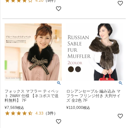
4.20
（5件）
フォックス マフラー ティペッ
ロシアンセーブル 編み込み マ
ト 2WAY 仕様 【ネコポスで送
フラー フリンジ付き 大判サイ
料無料】 7F
ズ 全2色 7F
¥
7,569
¥
110,000
税込
税込
4.33
（3件）