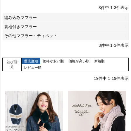
3
件中
1
-
3
件表示
編み込みマフラー
裏地付きマフラー
その他マフラー・ティペット
3
件中
1
-
3
件表示
優先度順
価格が安い順
価格が高い順
新着順
並び替
え
レビュー順
19
件中
1
-
19
件表示