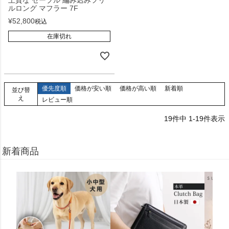
上質な セーブル 編み込みフリ
ルロング マフラー 7F
¥
52,800
税込
在庫切れ
優先度順
価格が安い順
価格が高い順
新着順
並び替
え
レビュー順
19
件中
1
-
19
件表示
新着商品