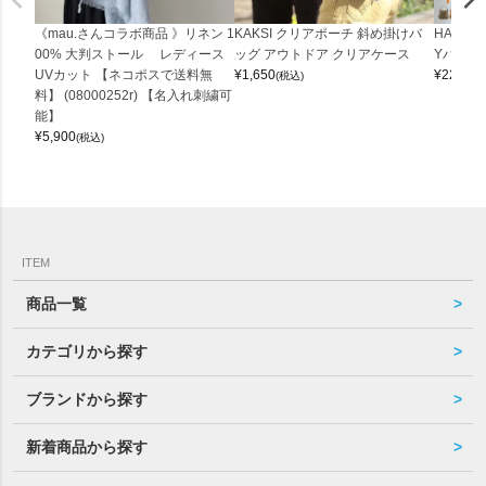
《mau.さんコラボ商品 》リネン 1
KAKSI クリアポーチ 斜め掛けバ
HALEI
00% 大判ストール レディース
ッグ アウトドア クリアケース
Yバッグ 
UVカット 【ネコポスで送料無
¥
1,650
¥
22,000
(税込)
料】 (08000252r) 【名入れ刺繍可
能】
¥
5,900
(税込)
ITEM
商品一覧
カテゴリから探す
ブランドから探す
新着商品から探す