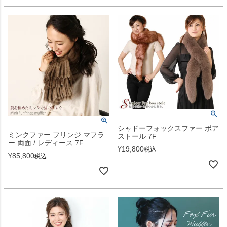
シャドーフォックスファー ボア
ミンクファー フリンジ マフラ
ストール 7F
ー 両面 / レディース 7F
¥
19,800
税込
¥
85,800
税込