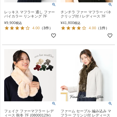
レッキス マフラー 通し ファー
チンチラ ファー マフラー バネ
バイカラー リンキング 7F
クリップ付 / レディース 7F
¥
9,900
¥
41,800
税込
税込
4.00
（3件）
4.00
（1件）
フェイク ファーマフラー レデ
ファーム セーブル 編み込み マ
ィース 秋冬 7F (08000129r)
フラー フリンジ付 レディース