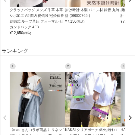
クラッチバッグ メンズ 牛革 本革
掛け時計 木製 パイン材 静音 丸時
掛け時計
シボ加工 A5収納 祝儀袋 冠婚葬祭
計 (09000765r)
計 (0900
結婚式 ループ革紐 フォーマル セ
¥
7,150
¥
7,150
(税込)
(
カンドバッグ 4FB
¥
12,650
(税込)
ランキング
1
2
3
《mau.さんコラボ商品 》リネン 1
KAKSI クリアポーチ 斜め掛けバ
HALEI