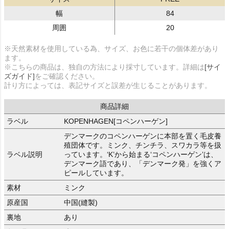
幅
84
周囲
20
※天然素材を使用している為、サイズ、お色に若干の個体差があり
ます。
※こちらの商品は、独自の方法により採寸しています。詳細は
[サイ
ズガイド]
をご確認ください。
計り方によっては、表記サイズと誤差が生じることがあります。
商品詳細
ラベル
KOPENHAGEN[コペンハーゲン]
デンマークのコペンハーゲンに本部を置く毛皮養
殖団体です。ミンク、チンチラ、スワカラ等を扱
ラベル説明
っています。‘K’から始まる‘コペンハーゲン’は、
デンマーク語であり、「デンマーク発」を強くア
ピールしています。
素材
ミンク
原産国
中国(縫製)
裏地
あり