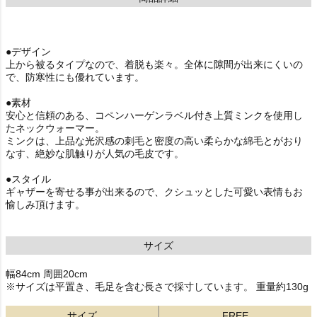
●デザイン
上から被るタイプなので、着脱も楽々。全体に隙間が出来にくいの
で、防寒性にも優れています。
●素材
安心と信頼のある、コペンハーゲンラベル付き上質ミンクを使用し
たネックウォーマー。
ミンクは、上品な光沢感の刺毛と密度の高い柔らかな綿毛とがおり
なす、絶妙な肌触りが人気の毛皮です。
●スタイル
ギャザーを寄せる事が出来るので、クシュッとした可愛い表情もお
愉しみ頂けます。
サイズ
幅84cm 周囲20cm
※サイズは平置き、毛足を含む長さで採寸しています。 重量約130g
サイズ
FREE