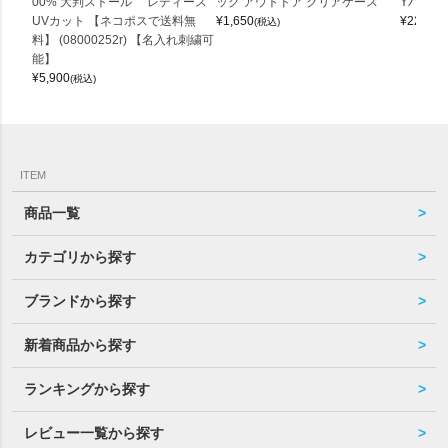
00% 大判ストール レディース
ッグ アウトドア クリアケース
Yバッグ 
UVカット 【ネコポスで送料無
¥
1,650
¥
22,000
(税込)
料】 (08000252r) 【名入れ刺繍可
能】
¥
5,900
(税込)
ITEM
商品一覧
カテゴリから探す
ブランドから探す
新着商品から探す
ランキングから探す
レビュー一覧から探す