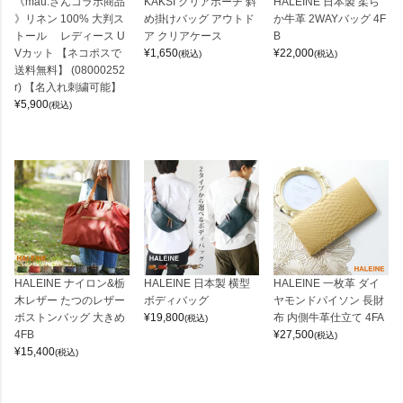
《mau.さんコラボ商品
KAKSI クリアポーチ 斜
HALEINE 日本製 柔ら
》リネン 100% 大判ス
め掛けバッグ アウトド
か牛革 2WAYバッグ 4F
トール レディース U
ア クリアケース
B
Vカット 【ネコポスで
¥
1,650
¥
22,000
(税込)
(税込)
送料無料】 (08000252
r) 【名入れ刺繍可能】
¥
5,900
(税込)
HALEINE ナイロン&栃
HALEINE 日本製 横型
HALEINE 一枚革 ダイ
木レザー たつのレザー
ボディバッグ
ヤモンドパイソン 長財
ボストンバッグ 大きめ
¥
19,800
布 内側牛革仕立て 4FA
(税込)
4FB
¥
27,500
(税込)
¥
15,400
(税込)