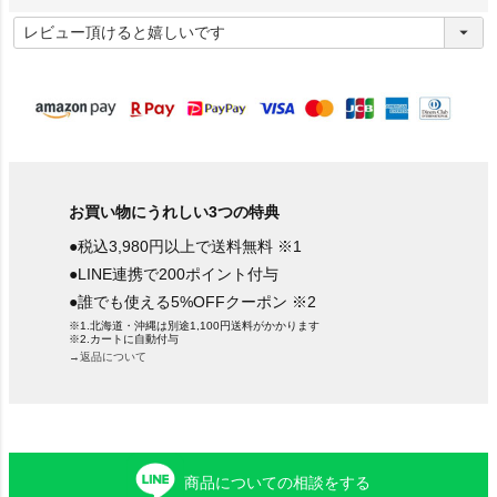
(
必
須
)
お買い物にうれしい3つの特典
●税込3,980円以上で送料無料 ※1
●LINE連携で200ポイント付与
●誰でも使える5%OFFクーポン ※2
※1.北海道・沖縄は別途1,100円送料がかかります
※2.カートに自動付与
→返品について
商品についての相談をする