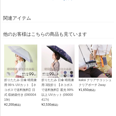
関連アイテム
他のお客様はこちらの商品も見ています
折りたたみ 日傘 晴雨兼
折りたたみ 日傘 晴雨兼
kaksi クリアサコッシュ
用 99％ UVカット 【ネ
用 3段折り 【ネコポス
クリアポーチ 2way
コポスで送料無料】日
で送料無料】遮光 99%
¥
1,650
(税込)
式 収納袋付き (090004
以上 UVカット (09000
19r)
417r)
¥
2,200
¥
2,530
(税込)
(税込)