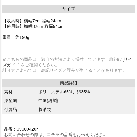
サイズ
【収納時】横幅7cm 縦幅24cm
【使用時】横幅82cm 縦幅54cm
重量：約190g
※こちらの商品は、独自の方法により採寸しています。詳細は
[サイ
ズガイド]
をご確認ください。
計り方によっては、表記サイズと誤差が生じることがあります。
商品詳細
素材
ポリエステル65%、綿35%
原産国
中国(縫製)
付属品
収納袋
品番：09000420r
お問い合わせの際は、コチラの品番をお伝えください