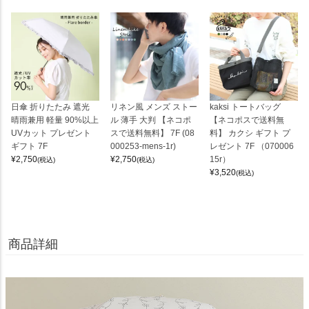
日傘 折りたたみ 遮光
リネン風 メンズ ストー
kaksi トートバッグ
晴雨兼用 軽量 90%以上
ル 薄手 大判 【ネコポ
【ネコポスで送料無
UVカット プレゼント
スで送料無料】 7F (08
料】 カクシ ギフト プ
ギフト 7F
000253-mens-1r)
レゼント 7F （070006
¥
2,750
¥
2,750
15r）
(税込)
(税込)
¥
3,520
(税込)
商品詳細