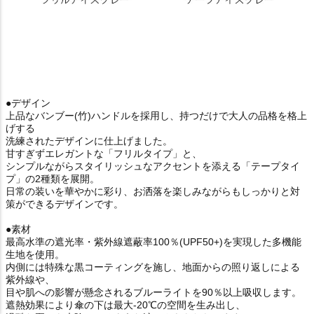
●デザイン
上品なバンブー(竹)ハンドルを採用し、持つだけで大人の品格を格上
げする
洗練されたデザインに仕上げました。
甘すぎずエレガントな「フリルタイプ」と、
シンプルながらスタイリッシュなアクセントを添える「テープタイ
プ」の2種類を展開。
日常の装いを華やかに彩り、お洒落を楽しみながらもしっかりと対
策ができるデザインです。
●素材
最高水準の遮光率・紫外線遮蔽率100％(UPF50+)を実現した多機能
生地を使用。
内側には特殊な黒コーティングを施し、地面からの照り返しによる
紫外線や、
目や肌への影響が懸念されるブルーライトを90％以上吸収します。
遮熱効果により傘の下は最大-20℃の空間を生み出し、