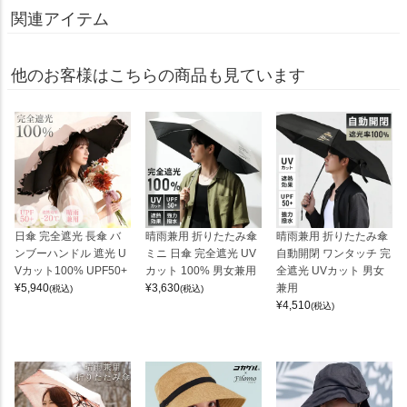
関連アイテム
他のお客様はこちらの商品も見ています
日傘 完全遮光 長傘 バ
晴雨兼用 折りたたみ傘
晴雨兼用 折りたたみ傘
ンブーハンドル 遮光 U
ミニ 日傘 完全遮光 UV
自動開閉 ワンタッチ 完
Vカット100% UPF50+
カット 100% 男女兼用
全遮光 UVカット 男女
¥
5,940
¥
3,630
兼用
(税込)
(税込)
¥
4,510
(税込)