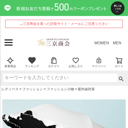
ペー
ジト
ップ
へ
→三京商会を装った詐欺サイト・メールにご注意ください
WOMEN
MEN
新着商品
ランキング
カテゴリ
お気に入り
マイページ
カート
レディース
ファッション
ファッション小物
紫外線対策