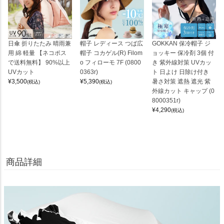
日傘 折りたたみ 晴雨兼
帽子 レディース つば広
GOKKAN 保冷帽子 ジ
用 綿 軽量 【ネコポス
帽子 コカゲル(R) Filom
ョッキー 保冷剤 3個 付
で送料無料】 90%以上
o フィローモ 7F (0800
き 紫外線対策 UVカッ
UVカット
0363r)
ト 日よけ 日除け付き
¥
3,500
¥
5,390
暑さ対策 遮熱 遮光 紫
(税込)
(税込)
外線カット キャップ (0
8000351r)
¥
4,290
(税込)
商品詳細