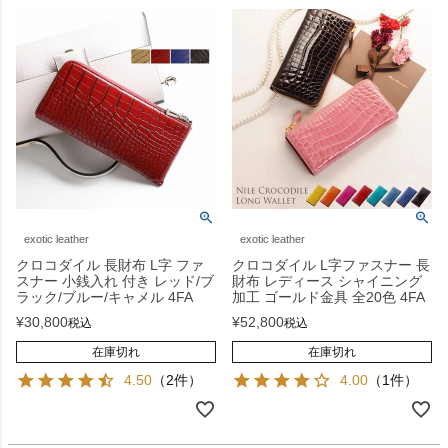
exotic leather
exotic leather
クロコダイル 長財布 L字 ファ
クロコダイル L字ファスナー 長
スナー 小銭入れ 付き レッド/ブ
財布 レディース シャイニング
ラック/ブルー/キャメル 4FA
加工 ゴールド金具 全20色 4FA
¥
30,800
¥
52,800
税込
税込
在庫切れ
在庫切れ
4.50
（2件）
4.00
（1件）