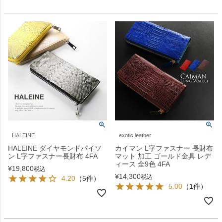
HALEINE
exotic leather
HALEINE ダイヤモンドパイソ
カイマン L字ファスナー 長財布
ン L字ファスナー長財布 4FA
マット 加工 ゴールド金具 レデ
ィース 全9色 4FA
¥
19,800
税込
¥
14,300
税込
4.20
（5件）
5.00
（1件）