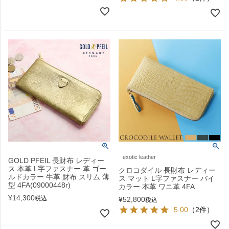
exotic leather
GOLD PFEIL 長財布 レディー
ス 本革 L字ファスナー 革 ゴー
クロコダイル 長財布 レディー
ルドカラー 牛革 財布 スリム 薄
ス マット L字ファスナー バイ
型 4FA(09000448r)
カラー 本革 ワニ革 4FA
¥
14,300
税込
¥
52,800
税込
5.00
（2件）