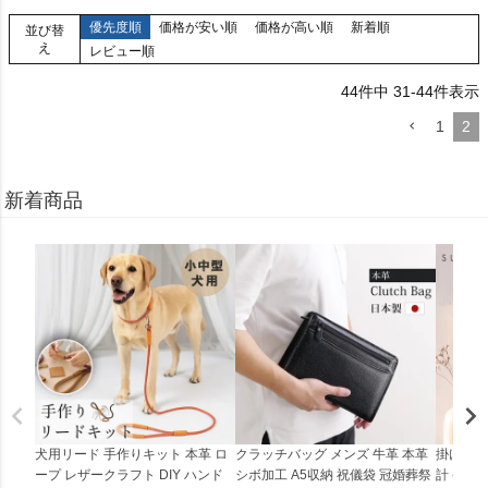
優先度順
価格が安い順
価格が高い順
新着順
並び替
え
レビュー順
44
件中
31
-
44
件表示
1
2
新着商品
犬用リード 手作りキット 本革 ロ
クラッチバッグ メンズ 牛革 本革
掛け時計
ープ レザークラフト DIY ハンド
シボ加工 A5収納 祝儀袋 冠婚葬祭
計 (0900