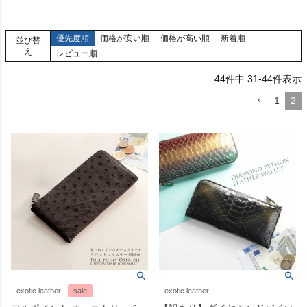
優先度順
価格が安い順
価格が高い順
新着順
並び替
え
レビュー順
44
件中
31
-
44
件表示
1
2
exotic leather
sale
exotic leather