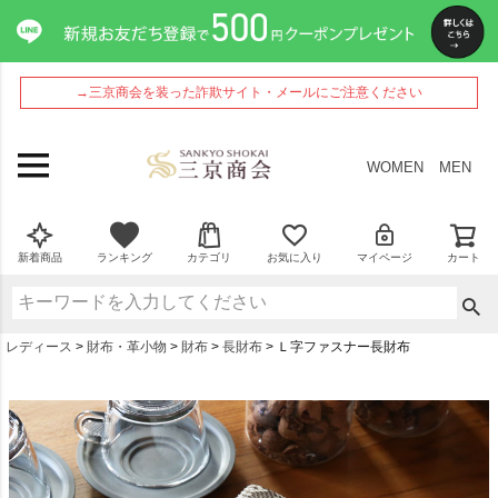
→三京商会を装った詐欺サイト・メールにご注意ください
WOMEN
MEN
新着商品
ランキング
カテゴリ
お気に入り
マイページ
カート
レディース
財布・革小物
財布
長財布
Ｌ字ファスナー長財布