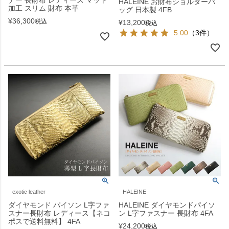
HALEINE お財布ショルダーバ
加工 スリム 財布 本革
ッグ 日本製 4FB
¥
36,300
税込
¥
13,200
税込
5.00
（3件）
exotic leather
HALEINE
ダイヤモンド パイソン L字ファ
HALEINE ダイヤモンドパイソ
スナー長財布 レディース【ネコ
ン L字ファスナー 長財布 4FA
ポスで送料無料】 4FA
¥
24,200
税込