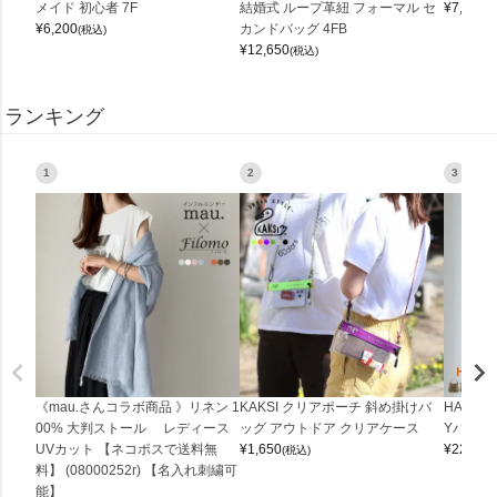
メイド 初心者 7F
結婚式 ループ革紐 フォーマル セ
¥
7,150
(
¥
6,200
カンドバッグ 4FB
(税込)
¥
12,650
(税込)
ランキング
1
2
3
《mau.さんコラボ商品 》リネン 1
KAKSI クリアポーチ 斜め掛けバ
HALEI
00% 大判ストール レディース
ッグ アウトドア クリアケース
Yバッグ 
UVカット 【ネコポスで送料無
¥
1,650
¥
22,000
(税込)
料】 (08000252r) 【名入れ刺繍可
能】