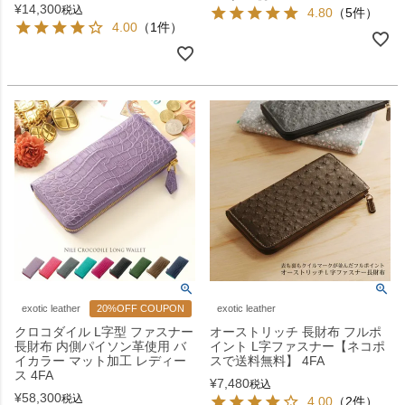
¥
14,300
税込
4.80
（5件）
4.00
（1件）
exotic leather
20%OFF COUPON
exotic leather
クロコダイル L字型 ファスナー
オーストリッチ 長財布 フルポ
長財布 内側パイソン革使用 バ
イント L字ファスナー【ネコポ
イカラー マット加工 レディー
スで送料無料】 4FA
ス 4FA
¥
7,480
税込
¥
58,300
税込
4.00
（2件）