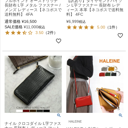
フルポイント オーストリッチ
【訳あり】ダイヤモンドパイソ
長財布 L字 メタル ファスナー /
ン L字ファスナー 長財布 レデ
メンズ レディース【ネコポスで
ィース 本革【ネコポスで送料無
送料無料】 4FA
料】 4FC
通常価格
¥
16,500
¥
6,999
税込
SALE価格
¥
11,000
5.00
（1件）
税込
3.50
（2件）
HALEINE
ナイル クロコダイル L字ファス
ナー 長財布 レディース マット