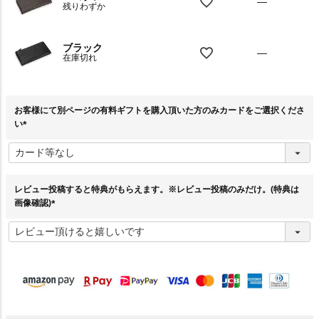
—
残りわずか
ブラック
—
在庫切れ
お客様にて別ページの有料ギフトを購入頂いた方のみカードをご選択くださ
い
(
必
須
)
レビュー投稿すると特典がもらえます。※レビュー投稿のみだけ。(特典は
画像確認)
(
必
須
)