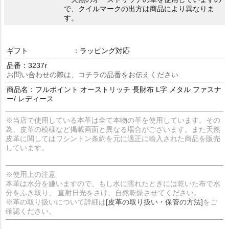
で、クイルマークの出方は商品により異なりま
す。
ギフト
：ラッピング対応
品番：3237r
お問い合わせの際は、コチラの品番をお伝えください
商品名：フルポイント オーストリッチ 長財布 L字 メタル ファスナ
ー/ レディース
※当店で使用している本革は全て本物の革を使用しています。その
為、皮革の模様など掲載画面と異なる場合がございます。また天然
皮革に関してはワシントン条約を元に適正に輸入された商品を販売
しています。
※使用上の注意
本革は水分を嫌いますので、もし水に濡れたときには乾いた布で水
分をふき取り、 直射日光をさけ、自然乾燥させてください。
※革の取り扱いについて詳細は
[皮革の取り扱い・保管の方法]
をご
確認ください。