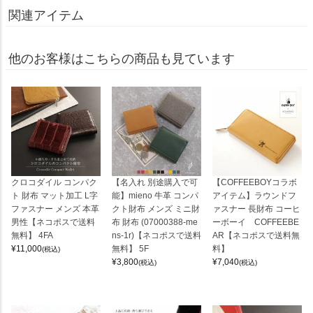
関連アイテム
他のお客様はこちらの商品も見ています
クロコダイル コンパク
【名入れ 別途購入で可
【COFFEEBOYコラボ
ト 財布 マット加工 L字
能】mieno 牛革 コンパ
アイテム】ラウンドフ
ファスナー メンズ 本革
クト財布 メンズ ミニ財
ァスナー 長財布 コーヒ
男性【ネコポスで送料
布 財布 (07000388-me
ーボーイ COFFEEBE
無料】 4FA
ns-1r)【ネコポスで送料
AR【ネコポスで送料無
¥
11,000
無料】 5F
料】
(税込)
¥
3,800
¥
7,040
(税込)
(税込)