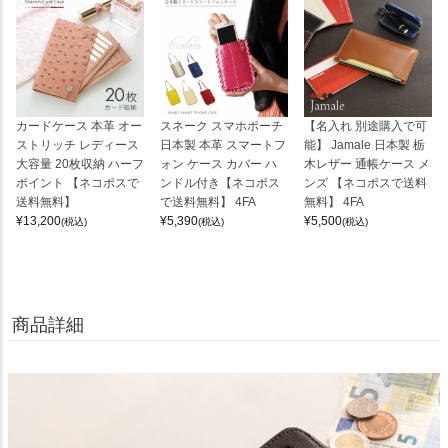
カードケース 本革 オー
スネーク スマホポーチ
【名入れ 別途購入で可
ストリッチ レディース
日本製 本革 スマートフ
能】 Jamale 日本製 栃
大容量 20枚収納 ハーフ
ォン ケース カバー ハ
木レザー 通帳ケース メ
ポイント 【ネコポスで
ンドル付き【ネコポス
ンズ 【ネコポスで送料
送料無料】
で送料無料】 4FA
無料】 4FA
¥
13,200
¥
5,390
¥
5,500
(税込)
(税込)
(税込)
商品詳細