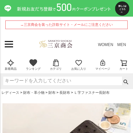
ペー
ジト
ップ
へ
→三京商会を装った詐欺サイト・メールにご注意ください
WOMEN
MEN
新着商品
ランキング
カテゴリ
お気に入り
マイページ
カート
レディース
財布・革小物
財布
長財布
Ｌ字ファスナー長財布