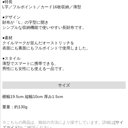
●特長
L字／フルポイント／カード16枚収納／薄型
●デザイン
財布が「L」の字型に開き
シンプルな収納機能で使いやすい長財布です。
●素材
クイルマークが並んだオーストリッチを
表面にも裏面にもフルポイントで使用しました。
●スタイル
薄型でスマートに携帯できる、
男性にも女性にも使える一品です。
サイズ
横幅19.5cm 縦幅10cm 厚み1.5cm
重量：約130g
※こちらの商品は、独自の方法により採寸しています。詳細は
[サイ
ズガイド]
をご確認ください。