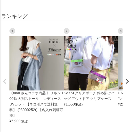
ランキング
1
2
3
《mau.さんコラボ商品 》リネン 1
KAKSI クリアポーチ 斜め掛けバ
HALEI
00% 大判ストール レディース
ッグ アウトドア クリアケース
Yバッグ 
UVカット 【ネコポスで送料無
¥
1,650
¥
22,000
(税込)
料】 (08000252r) 【名入れ刺繍可
能】
¥
5,900
(税込)