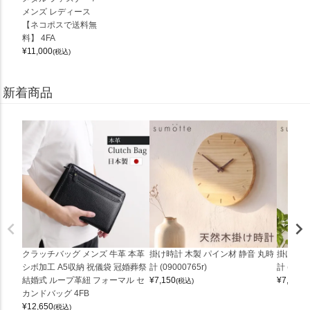
メンズ レディース
【ネコポスで送料無
料】 4FA
¥
11,000
(税込)
新着商品
クラッチバッグ メンズ 牛革 本革
掛け時計 木製 パイン材 静音 丸時
掛け時計
シボ加工 A5収納 祝儀袋 冠婚葬祭
計 (09000765r)
計 (0900
結婚式 ループ革紐 フォーマル セ
¥
7,150
¥
7,150
(税込)
(
カンドバッグ 4FB
¥
12,650
(税込)