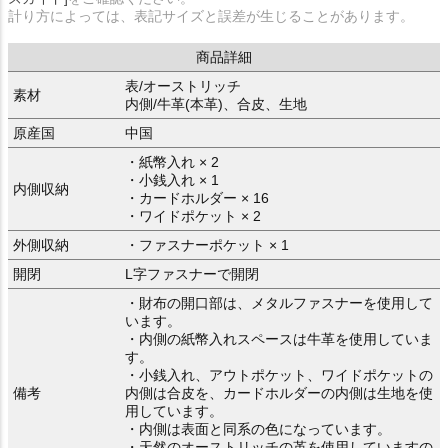
計り方によっては、表記サイズと誤差が生じることがあります。
商品詳細
表/オーストリッチ
素材
内側/牛革(本革)、合皮、生地
原産国
中国
・紙幣入れ × 2
・小銭入れ × 1
内側収納
・カードホルダー × 16
・ワイドポケット × 2
外側収納
・ファスナーポケット × 1
開閉
L字ファスナーで開閉
・財布の開口部は、メタルファスナーを使用して
います。
・内側の紙幣入れスペースは牛革を使用していま
す。
・小銭入れ、アウトポケット、ワイドポケットの
備考
内側は合皮を、カードホルダーの内側は生地を使
用しています。
・内側は表面と同系の色になっています。
・天然のオーストリッチの革を使用していますの