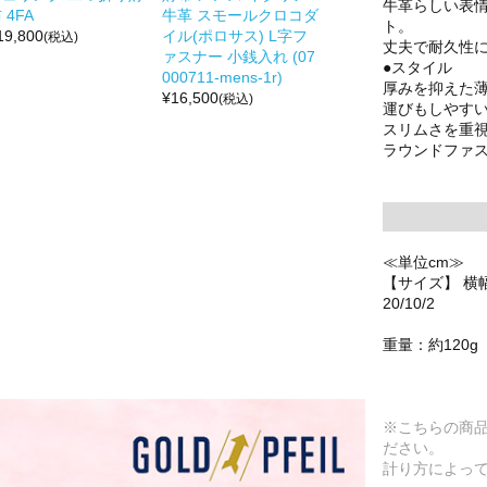
牛革らしい表
 4FA
牛革 スモールクロコダ
ト。
19,800
イル(ポロサス) L字フ
(税込)
丈夫で耐久性
ァスナー 小銭入れ (07
●スタイル
000711-mens-1r)
厚みを抑えた
¥
16,500
(税込)
運びもしやす
スリムさを重
ラウンドファ
≪単位cm≫
【サイズ】 横幅
20/10/2
重量：約120g
※こちらの商
ださい。
計り方によっ