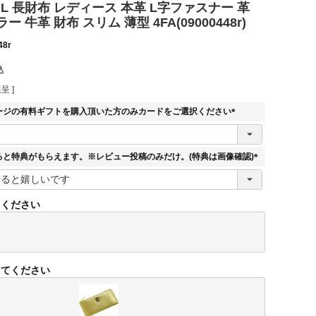
EIL 長財布 レディース 本革 L字ファスナー 革
 牛革 財布 スリム 薄型 4FA(09000448r)
48r
込
呈 ]
ージの有料ギフトを購入頂いた方のみカードをご選択ください
(
必
須
ると特典がもらえます。※レビュー投稿のみだけ。(特典は画像確認)
)
(
必
須
てください
)
してください