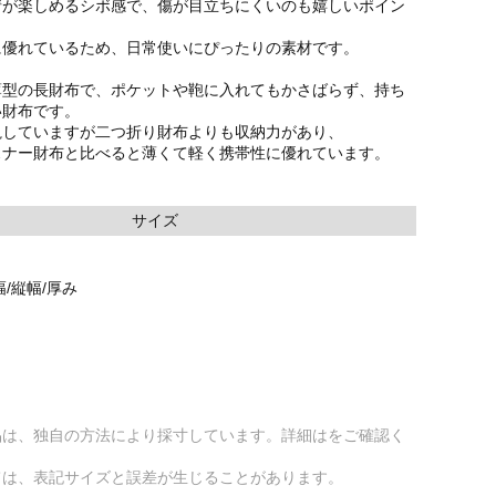
情が楽しめるシボ感で、傷が目立ちにくいのも嬉しいポイン
に優れているため、日常使いにぴったりの素材です。
薄型の長財布で、ポケットや鞄に入れてもかさばらず、持ち
い財布です。
視していますが二つ折り財布よりも収納力があり、
スナー財布と比べると薄くて軽く携帯性に優れています。
サイズ
/縦幅/厚み
品は、独自の方法により採寸しています。詳細はをご確認く
ては、表記サイズと誤差が生じることがあります。