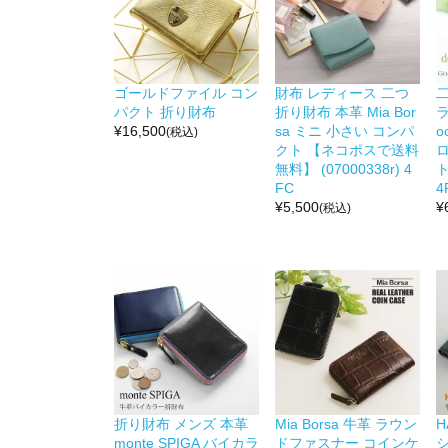
ゴールドファイル コン
財布 レディース 二つ
パクト 折り財布
折り財布 本革 Mia Bor
¥
16,500
sa ミニ 小さい コンパ
o
(税込)
クト 【ネコポスで送料
無料】 (07000338r) 4
ト
FC
4
¥
5,500
¥
(税込)
折り財布 メンズ 本革
Mia Borsa 牛革 ラウン
H
monte SPIGA バイカラ
ドファスナー コインケ