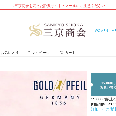
→三京商会を装った詐欺サイト・メールにご注意ください
WOMEN
M
検索
お気に入り
マイページ
カート
15,000円以上
開催期間:8/8 10:
詳細・その他