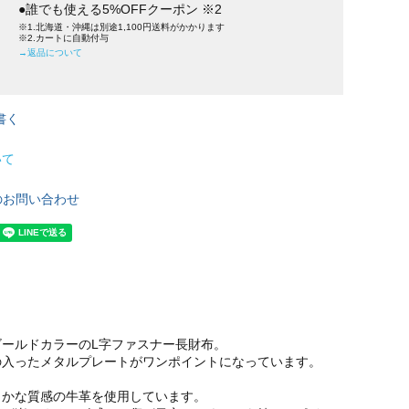
●誰でも使える5%OFFクーポン ※2
※1.北海道・沖縄は別途1,100円送料がかかります
※2.カートに自動付与
→返品について
書く
いて
のお問い合わせ
ゴールドカラーのL字ファスナー長財布。
の入ったメタルプレートがワンポイントになっています。
らかな質感の牛革を使用しています。