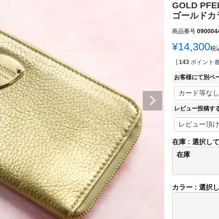
GOLD PF
ゴールドカラー
商品番号
090004
¥
14,300
税
[
143
ポイント進
お客様にて別ペ
レビュー投稿す
在庫
選択し
在庫
カラー
選択