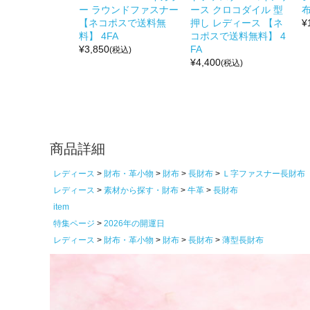
ー ラウンドファスナー
ース クロコダイル 型
布
【ネコポスで送料無
押し レディース 【ネ
¥
料】 4FA
コポスで送料無料】 4
¥
3,850
FA
(税込)
¥
4,400
(税込)
商品詳細
レディース
財布・革小物
財布
長財布
Ｌ字ファスナー長財布
レディース
素材から探す・財布
牛革
長財布
item
特集ページ
2026年の開運日
レディース
財布・革小物
財布
長財布
薄型長財布