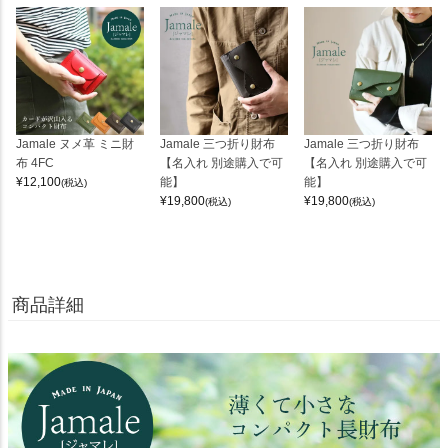
Jamale ヌメ革 ミニ財
Jamale 三つ折り財布
Jamale 三つ折り財布
布 4FC
【名入れ 別途購入で可
【名入れ 別途購入で可
¥
12,100
能】
能】
(税込)
¥
19,800
¥
19,800
(税込)
(税込)
商品詳細