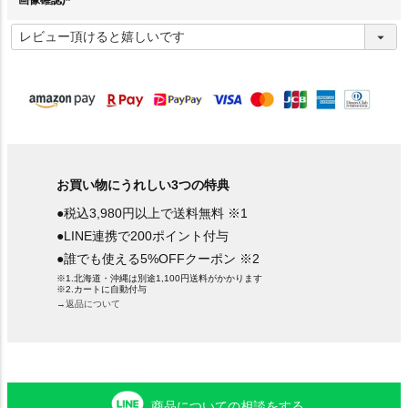
画像確認)
(
必
須
)
お買い物にうれしい3つの特典
●税込3,980円以上で送料無料 ※1
●LINE連携で200ポイント付与
●誰でも使える5%OFFクーポン ※2
※1.北海道・沖縄は別途1,100円送料がかかります
※2.カートに自動付与
→返品について
商品についての相談をする