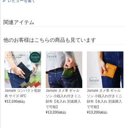
レビューを書く
関連アイテム
他のお客様はこちらの商品も見ています
Jamale コンパクト長財
Jamale ヌメ革 ギャル
Jamale ヌメ革 ギャル
布 サイズ 4FC
ソン 小銭入れ付きミニ
ソン 小銭入れ付きミニ
¥
12,100
財布【名入れ 別途購入
財布【名入れ 別途購入
(税込)
で可能】
で可能】
¥
13,200
¥
13,200
(税込)
(税込)