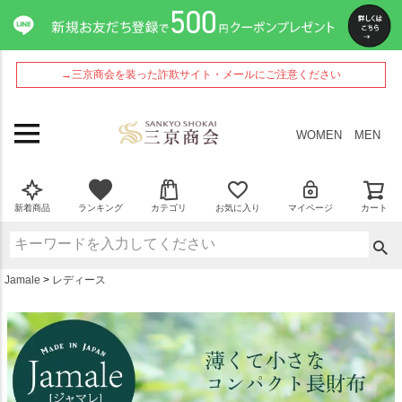
ペー
ジト
ップ
へ
→三京商会を装った詐欺サイト・メールにご注意ください
WOMEN
MEN
新着商品
ランキング
カテゴリ
お気に入り
マイページ
カート
Jamale
レディース