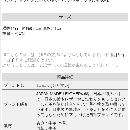
サイズ
横幅11cm 縦幅9.5cm 厚み約1cm
重量：約40g
※こちらの商品は、独自の方法により採寸しています。詳細は
[サイ
ズガイド]
をご確認ください。
計り方によっては、表記サイズと誤差が生じることがあります。
商品詳細
ブランド名
Jamale [ジャマレ]
JAPAN MADE LEATHERの略。日本の職人の手
で、日本の栃木レザーやこだわりをもってセレク
ブランド紹介
トした革を使い仕立てられた革小物を取り扱って
います。日本製の素晴らしさをより多くの人に知
ってもらうために立ち上げた自社ブランドです。
表側：牛革(本革)
素材
内装：牛革