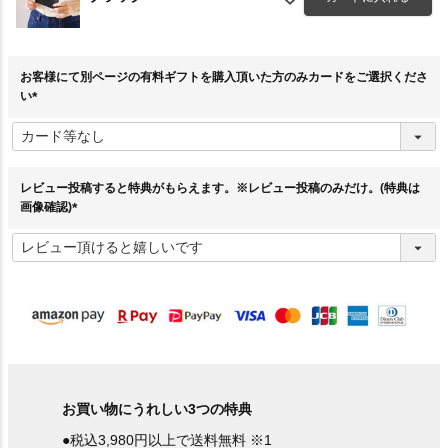
お客様にて別ページの有料ギフトを購入頂いた方のみカードをご選択くださ
い
(
必
須
)
レビュー投稿すると特典がもらえます。※レビュー投稿のみだけ。(特典は
画像確認)
(
必
須
)
お買い物にうれしい3つの特典
●税込3,980円以上で送料無料 ※1