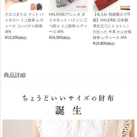
クロコダイル マット バ
HALEINE/アレンヌ ダ
【名入れ 別途購入で可
イカラー ミニ財布 レデ
イヤモンド パイソン 三
能】HALEINE 日本製
ィース コンパクト財布
つ折り ミニ財布 レディ
革仕立てにトコトンこ
4FA
ース 4FA
だわった 牛革 かぶせ長
¥
13,200
¥
16,500
財布 レディース 4FA
(税込)
(税込)
¥
19,800
(税込)
商品詳細