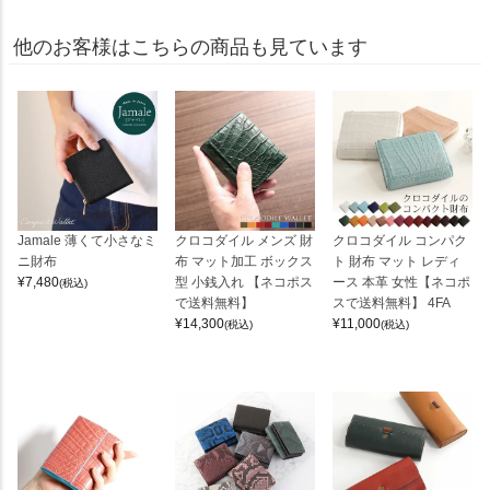
他のお客様はこちらの商品も見ています
Jamale 薄くて小さなミ
クロコダイル メンズ 財
クロコダイル コンパク
ニ財布
布 マット加工 ボックス
ト 財布 マット レディ
¥
7,480
型 小銭入れ 【ネコポス
ース 本革 女性【ネコポ
(税込)
で送料無料】
スで送料無料】 4FA
¥
14,300
¥
11,000
(税込)
(税込)