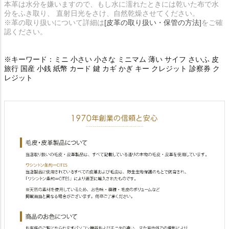
本革は水分を嫌いますので、もし水に濡れたときには乾いた布で水
分をふき取り、 直射日光をさけ、自然乾燥させてください。
※革の取り扱いについて詳細は
[皮革の取り扱い・保管の方法]
をご確
認ください。
※キーワード：ミニ 小さい 小さな ミニマム 薄い サイフ さいふ 皮
旅行 国産 小銭 紙幣 カード 鍵 カギ かぎ キー クレジット 診察券 ク
レジット