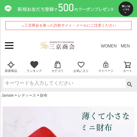
ペー
ジト
ップ
へ
→三京商会を装った詐欺サイト・メールにご注意ください
WOMEN
MEN
新着商品
ランキング
カテゴリ
お気に入り
マイページ
カート
Jamale
レディース
財布