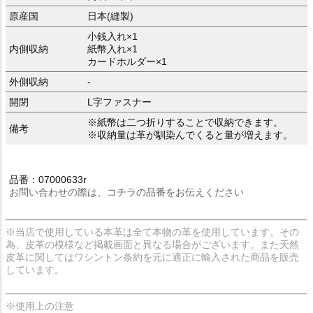
原産国
日本(縫製)
小銭入れ×1
内側収納
紙幣入れ×1
カードホルダー×1
外側収納
-
開閉
L字ファスナー
※紙幣は二つ折りすることで収納できます。
備考
※収納量は革が馴染んでくると量が増えます。
品番：07000633r
お問い合わせの際は、コチラの品番をお伝えください
※当店で使用している本革は全て本物の革を使用しています。その
為、皮革の模様など掲載画面と異なる場合がございます。また天然
皮革に関してはワシントン条約を元に適正に輸入された商品を販売
しています。
※使用上の注意