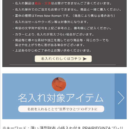
※キーワード：薄い 薄型財布 小銭入れ付き PRAIRIEGINZA プレリ