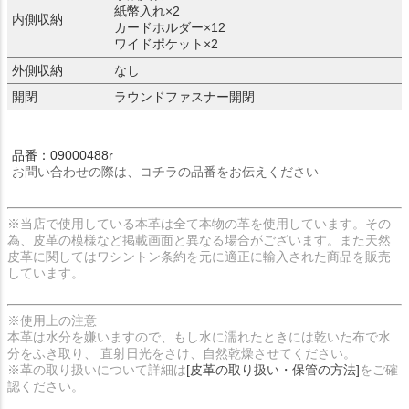
紙幣入れ×2
内側収納
カードホルダー×12
ワイドポケット×2
外側収納
なし
開閉
ラウンドファスナー開閉
品番：09000488r
お問い合わせの際は、コチラの品番をお伝えください
※当店で使用している本革は全て本物の革を使用しています。その
為、皮革の模様など掲載画面と異なる場合がございます。また天然
皮革に関してはワシントン条約を元に適正に輸入された商品を販売
しています。
※使用上の注意
本革は水分を嫌いますので、もし水に濡れたときには乾いた布で水
分をふき取り、 直射日光をさけ、自然乾燥させてください。
※革の取り扱いについて詳細は
[皮革の取り扱い・保管の方法]
をご確
認ください。