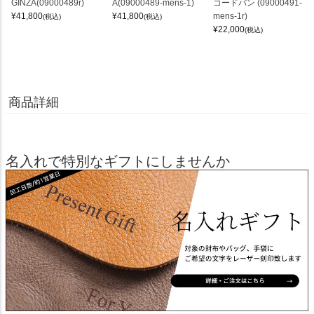
GINZA(09000489r)
A(09000489-mens-1)
コードバン (09000491-
¥
41,800
¥
41,800
mens-1r)
(税込)
(税込)
¥
22,000
(税込)
商品詳細
名入れで特別なギフトにしませんか