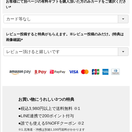
お客様にて別ページの有料ギフトを購入頂いた方のみカードをご選択くださ
い
(
必
須
)
レビュー投稿すると特典がもらえます。※レビュー投稿のみだけ。(特典は
画像確認)
(
必
須
)
お買い物にうれしい3つの特典
●税込3,980円以上で送料無料 ※1
●LINE連携で200ポイント付与
●誰でも使える5%OFFクーポン ※2
※1.北海道・沖縄は別途1,100円送料がかかります