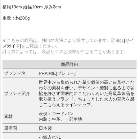
横幅19cm 縦幅10cm 厚み2cm
重量：約200g
※こちらの商品は、独自の方法により採寸しています。詳細は
[サイ
ズガイド]
をご確認ください。
計り方によっては、表記サイズと誤差が生じることがあります。
商品詳細
ブランド名
PRAIRIE[プレリー]
世界中から集められた希少価値の高い皮革やこだ
わりの素材を使い、デザイン・縫製に至るまで妥
ブランド紹介
協を許さず徹底的にこだわりぬいた高級革製品を
取り扱うブランド。ちょっとした大人の贅沢を感
じてもらえるラインナップ。
表側：コードバン
素材
内装：牛革、一部生地
原産国
日本製
小銭入れ×1