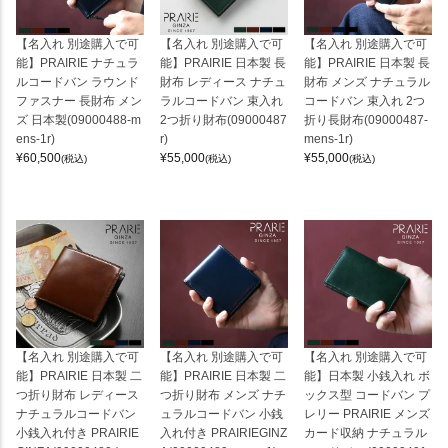
【名入れ 別途購入で可
【名入れ 別途購入で可
【名入れ 別途購入で可
能】PRAIRIE ナチュラ
能】PRAIRIE 日本製 長
能】PRAIRIE 日本製 長
ルコードバン ラウンド
財布 レディース ナチュ
財布 メンズ ナチュラル
ファスナー 長財布 メン
ラルコードバン 束入れ
コードバン 束入れ 2つ
ズ 日本製(09000488-m
2つ折り財布(09000487
折り長財布(09000487-
ens-1r)
r)
mens-1r)
¥
60,500
¥
55,000
¥
55,000
(税込)
(税込)
(税込)
【名入れ 別途購入で可
【名入れ 別途購入で可
【名入れ 別途購入で可
能】PRAIRIE 日本製 二
能】PRAIRIE 日本製 二
能】日本製 小銭入れ ボ
つ折り財布 レディース
つ折り財布 メンズ ナチ
ックス型 コードバン プ
ナチュラルコードバン
ュラルコードバン 小銭
レリー PRAIRIE メンズ
小銭入れ付き PRAIRIE
入れ付き PRAIRIEGINZ
カード収納 ナチュラル