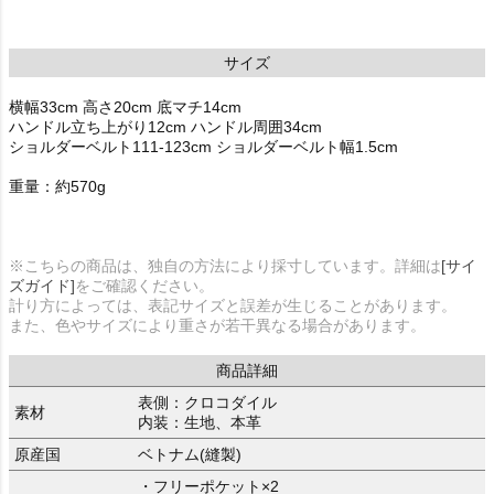
サイズ
横幅33cm 高さ20cm 底マチ14cm
ハンドル立ち上がり12cm ハンドル周囲34cm
ショルダーベルト111-123cm ショルダーベルト幅1.5cm
重量：約570g
※こちらの商品は、独自の方法により採寸しています。詳細は
[サイ
ズガイド]
をご確認ください。
計り方によっては、表記サイズと誤差が生じることがあります。
また、色やサイズにより重さが若干異なる場合があります。
商品詳細
表側：クロコダイル
素材
内装：生地、本革
原産国
ベトナム(縫製)
・フリーポケット×2