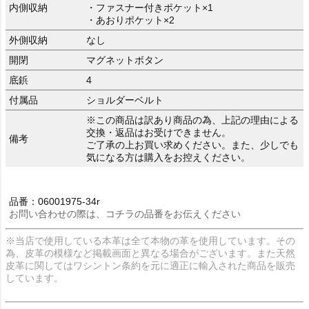
内側収納
・ファスナー付きポケット×1
・あおりポケット×2
外側収納
なし
開閉
マグネットボタン
底鋲
4
付属品
ショルダーベルト
※この商品は訳あり商品の為、上記の理由による
交換・返品はお受けできません。
備考
ご了承の上お買い求めください。また、少しでも
気になる方は購入をお控えください。
品番：06001975-34r
お問い合わせの際は、コチラの品番をお伝えください
※当店で使用している本革は全て本物の革を使用しています。その
為、皮革の模様など掲載画面と異なる場合がございます。また天然
皮革に関してはワシントン条約を元に適正に輸入された商品を販売
しています。