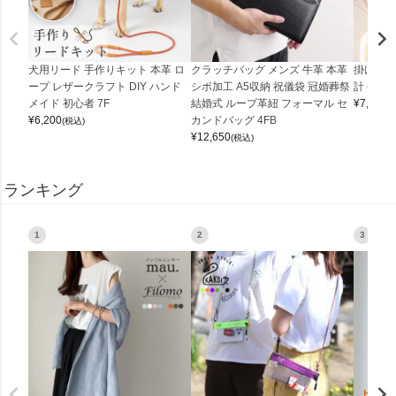
犬用リード 手作りキット 本革 ロ
クラッチバッグ メンズ 牛革 本革
掛け時計
ープ レザークラフト DIY ハンド
シボ加工 A5収納 祝儀袋 冠婚葬祭
計 (0900
メイド 初心者 7F
結婚式 ループ革紐 フォーマル セ
¥
7,150
(
¥
6,200
カンドバッグ 4FB
(税込)
¥
12,650
(税込)
ランキング
1
2
3