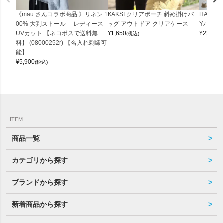
《mau.さんコラボ商品 》リネン 1
KAKSI クリアポーチ 斜め掛けバ
HALEI
00% 大判ストール レディース
ッグ アウトドア クリアケース
Yバッグ 
UVカット 【ネコポスで送料無
¥
1,650
¥
22,000
(税込)
料】 (08000252r) 【名入れ刺繍可
能】
¥
5,900
(税込)
ITEM
商品一覧
カテゴリから探す
ブランドから探す
新着商品から探す