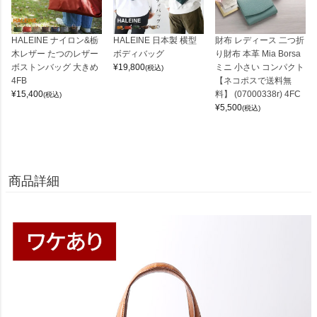
HALEINE ナイロン&栃
HALEINE 日本製 横型
財布 レディース 二つ折
木レザー たつのレザー
ボディバッグ
り財布 本革 Mia Borsa
ボストンバッグ 大きめ
¥
19,800
ミニ 小さい コンパクト
(税込)
4FB
【ネコポスで送料無
¥
15,400
料】 (07000338r) 4FC
(税込)
¥
5,500
(税込)
商品詳細