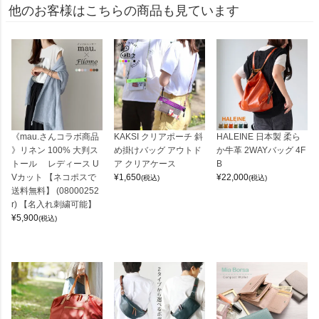
他のお客様はこちらの商品も見ています
《mau.さんコラボ商品
KAKSI クリアポーチ 斜
HALEINE 日本製 柔ら
》リネン 100% 大判ス
め掛けバッグ アウトド
か牛革 2WAYバッグ 4F
トール レディース U
ア クリアケース
B
Vカット 【ネコポスで
¥
1,650
¥
22,000
(税込)
(税込)
送料無料】 (08000252
r) 【名入れ刺繍可能】
¥
5,900
(税込)