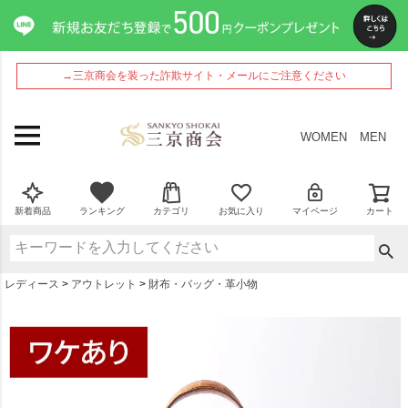
ペー
ジト
ップ
へ
→三京商会を装った詐欺サイト・メールにご注意ください
WOMEN
MEN
新着商品
ランキング
カテゴリ
お気に入り
マイページ
カート
レディース
アウトレット
財布・バッグ・革小物