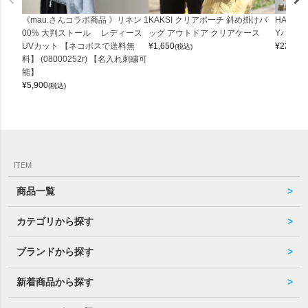
《mau.さんコラボ商品 》リネン 1
KAKSI クリアポーチ 斜め掛けバ
HALEI
00% 大判ストール レディース
ッグ アウトドア クリアケース
Yバッグ 
UVカット 【ネコポスで送料無
¥
1,650
¥
22,000
(税込)
料】 (08000252r) 【名入れ刺繍可
能】
¥
5,900
(税込)
ITEM
商品一覧
カテゴリから探す
ブランドから探す
新着商品から探す