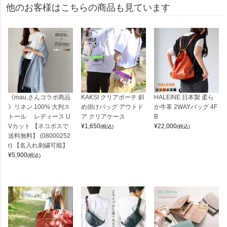
他のお客様はこちらの商品も見ています
《mau.さんコラボ商品
KAKSI クリアポーチ 斜
HALEINE 日本製 柔ら
》リネン 100% 大判ス
め掛けバッグ アウトド
か牛革 2WAYバッグ 4F
トール レディース U
ア クリアケース
B
Vカット 【ネコポスで
¥
1,650
¥
22,000
(税込)
(税込)
送料無料】 (08000252
r) 【名入れ刺繍可能】
¥
5,900
(税込)