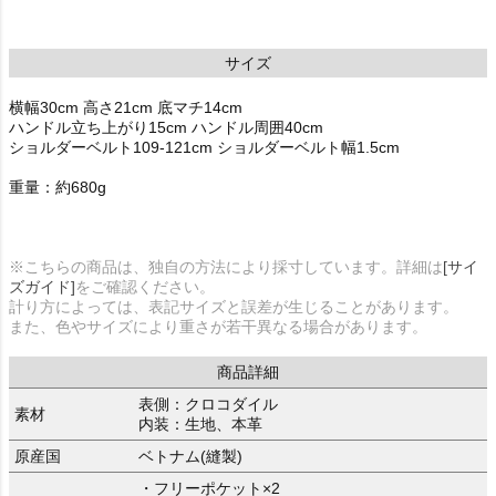
サイズ
横幅30cm 高さ21cm 底マチ14cm
ハンドル立ち上がり15cm ハンドル周囲40cm
ショルダーベルト109-121cm ショルダーベルト幅1.5cm
重量：約680g
※こちらの商品は、独自の方法により採寸しています。詳細は
[サイ
ズガイド]
をご確認ください。
計り方によっては、表記サイズと誤差が生じることがあります。
また、色やサイズにより重さが若干異なる場合があります。
商品詳細
表側：クロコダイル
素材
内装：生地、本革
原産国
ベトナム(縫製)
・フリーポケット×2