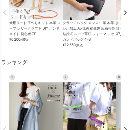
犬用リード 手作りキット 本革 ロ
クラッチバッグ メンズ 牛革 本革
掛け時計
ープ レザークラフト DIY ハンド
シボ加工 A5収納 祝儀袋 冠婚葬祭
計 (0900
メイド 初心者 7F
結婚式 ループ革紐 フォーマル セ
¥
7,150
(
¥
6,200
カンドバッグ 4FB
(税込)
¥
12,650
(税込)
ランキング
1
2
3