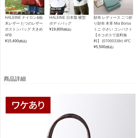
HALEINE ナイロン&栃
HALEINE 日本製 横型
財布 レディース 二つ折
木レザー たつのレザー
ボディバッグ
り財布 本革 Mia Borsa
ボストンバッグ 大きめ
¥
19,800
ミニ 小さい コンパクト
(税込)
4FB
【ネコポスで送料無
¥
15,400
料】 (07000338r) 4FC
(税込)
¥
5,500
(税込)
商品詳細