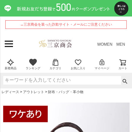
ペー
ジト
ップ
へ
→三京商会を装った詐欺サイト・メールにご注意ください
WOMEN
MEN
新着商品
ランキング
カテゴリ
お気に入り
マイページ
カート
レディース
アウトレット
財布・バッグ・革小物