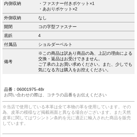
内側収納
・ファスナー付きポケット×1
・あおりポケット×2
外側収納
なし
開閉
コの字型ファスナー
底鋲
4
付属品
ショルダーベルト
※この商品は訳あり商品の為、上記の理由による
交換・返品はお受けできません。
備考
ご了承の上お買い求めください。また、少しでも
気になる方は購入をお控えください。
品番：06001975-48r
お問い合わせの際は、コチラの品番をお伝えください
※当店で使用している本革は全て本物の革を使用しています。その
為、皮革の模様など掲載画面と異なる場合がございます。また天然
皮革に関してはワシントン条約を元に適正に輸入された商品を販売
しています。