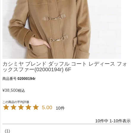
カシミヤ ブレンド ダッフル コート レディース フォ
ックスファー(02000194r) 6F
商品番号
02000194r
¥
38,500
税込
5.00
10
10
件中
1
-
10
件表示
1