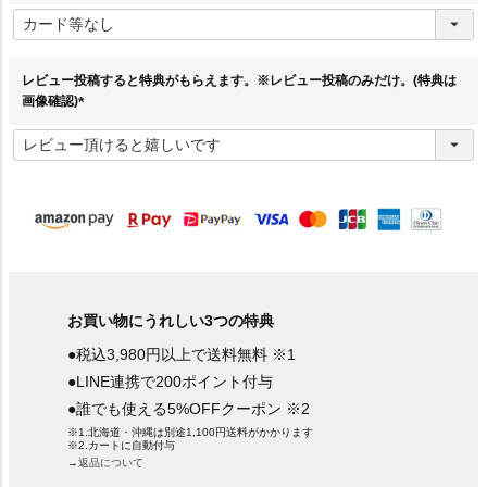
(
必
須
)
レビュー投稿すると特典がもらえます。※レビュー投稿のみだけ。(特典は
画像確認)
(
必
須
)
お買い物にうれしい3つの特典
●税込3,980円以上で送料無料 ※1
●LINE連携で200ポイント付与
●誰でも使える5%OFFクーポン ※2
※1.北海道・沖縄は別途1,100円送料がかかります
※2.カートに自動付与
→返品について