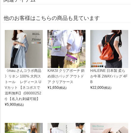
他のお客様はこちらの商品も見ています
《mau.さんコラボ商品
KAKSI クリアポーチ 斜
HALEINE 日本製 柔ら
》リネン 100% 大判ス
め掛けバッグ アウトド
か牛革 2WAYバッグ 4F
トール レディース U
ア クリアケース
B
Vカット 【ネコポスで
¥
1,650
¥
22,000
(税込)
(税込)
送料無料】 (08000252
r) 【名入れ刺繍可能】
¥
5,900
(税込)