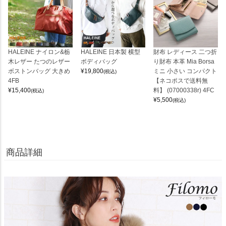
HALEINE ナイロン&栃
HALEINE 日本製 横型
財布 レディース 二つ折
木レザー たつのレザー
ボディバッグ
り財布 本革 Mia Borsa
ボストンバッグ 大きめ
¥
19,800
ミニ 小さい コンパクト
(税込)
4FB
【ネコポスで送料無
¥
15,400
料】 (07000338r) 4FC
(税込)
¥
5,500
(税込)
商品詳細