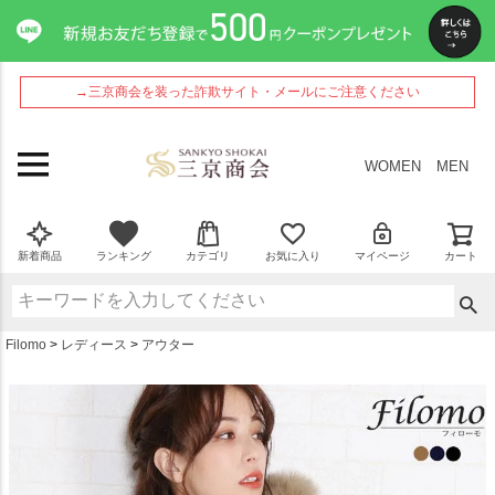
ペー
ジト
ップ
へ
→三京商会を装った詐欺サイト・メールにご注意ください
WOMEN
MEN
新着商品
ランキング
カテゴリ
お気に入り
マイページ
カート
Filomo
レディース
アウター