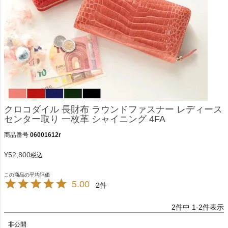
クロコダイル 長財布 ラウンドファスナー レディース
センター取り 一枚革 シャイニング 4FA
商品番号
06001612r
¥
52,800
税込
5.00
2
2
件中
1
-
2
件表示
非公開