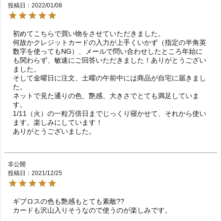
投稿日
2022/01/08
初めてこちらで買い物をさせていただきました。

何故かクレジットカードの入力が上手くいかず（指定の半角英
数字を使ってもNG）、メールで問い合わせしたところ年始に
も関わらず、敏速にご回答いただきました！ありがとうござい
ました。

そして金曜日に注文、土曜の午前中には商品が自宅に届きまし
た。

ネットで見た通りの色、艶感、大きさでとても満足していま
す。

1/11（火）の一粒万倍日までじっくり寝かせて、それから使い
ます。楽しみにしています！

非公開
投稿日
2021/12/25
ギブロスの色も艶感もとても素敵??

カードも沢山入りそうなので使うのが楽しみです。