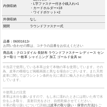
・L字ファスナー付き小銭入れ×1
内側収納
・カードホルダー×18
・ワイドポケット×2
外側収納
なし
開閉
ラウンドファスナー式
品番：06001612r
お問い合わせの際は、コチラの品番をお伝えください
商品名：クロコダイル 長財布 ラウンドファスナー レディース セン
ター取り 一枚革 シャイニング 加工 ゴールド金具 sc
※当店で使用している本革は全て本物の革を使用しています。その
為、皮革の模様など掲載画面と異なる場合がございます。また天然
皮革に関してはワシントン条約を元に適正に輸入された商品を販売
しています。
※使用上の注意
本革は水分を嫌いますので、もし水に濡れたときには乾いた布で水
分をふき取り、 直射日光をさけ、自然乾燥させてください。
※革の取り扱いについて詳細は
[皮革の取り扱い・保管の方法]
をご