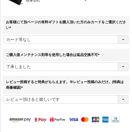
在庫切れ
お客様にて別ページの有料ギフトを購入頂いた方のみカードをご選択くださ
い
(
必
須
)
ご購入後メンテナンス剤等を使用した場合は返品交換不可
(
必
須
)
レビュー投稿すると特典がもらえます。※レビュー投稿のみだけ。(特典は
画像確認)
(
必
須
)