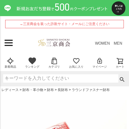
ペー
ジト
ップ
へ
→三京商会を装った詐欺サイト・メールにご注意ください
WOMEN
MEN
新着商品
ランキング
カテゴリ
お気に入り
マイページ
カート
レディース
財布・革小物
財布
長財布
ラウンドファスナー財布