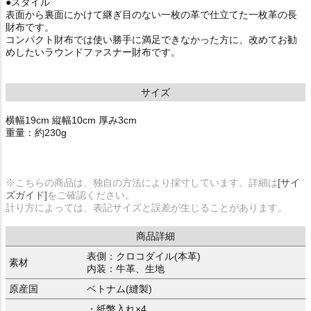
●スタイル
表面から裏面にかけて継ぎ目のない一枚の革で仕立てた一枚革の長
財布です。
コンパクト財布では使い勝手に満足できなかった方に、改めてお勧
めしたいラウンドファスナー財布です。
サイズ
横幅19cm 縦幅10cm 厚み3cm
重量：約230g
※こちらの商品は、独自の方法により採寸しています。詳細は
[サイ
ズガイド]
をご確認ください。
計り方によっては、表記サイズと誤差が生じることがあります。
商品詳細
表側：クロコダイル(本革)
素材
内装：牛革、生地
原産国
ベトナム(縫製)
・紙幣入れ×4