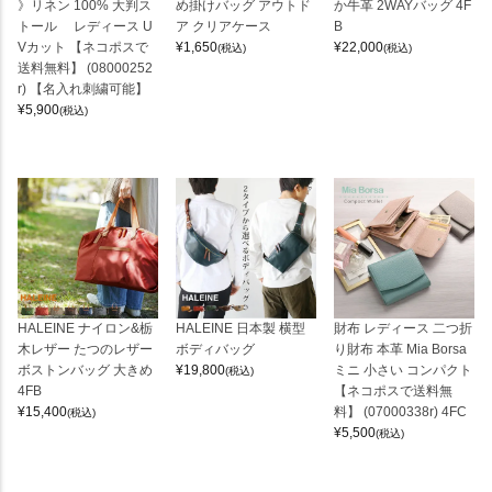
》リネン 100% 大判ス
め掛けバッグ アウトド
か牛革 2WAYバッグ 4F
トール レディース U
ア クリアケース
B
Vカット 【ネコポスで
¥
1,650
¥
22,000
(税込)
(税込)
送料無料】 (08000252
r) 【名入れ刺繍可能】
¥
5,900
(税込)
HALEINE ナイロン&栃
HALEINE 日本製 横型
財布 レディース 二つ折
木レザー たつのレザー
ボディバッグ
り財布 本革 Mia Borsa
ボストンバッグ 大きめ
¥
19,800
ミニ 小さい コンパクト
(税込)
4FB
【ネコポスで送料無
¥
15,400
料】 (07000338r) 4FC
(税込)
¥
5,500
(税込)