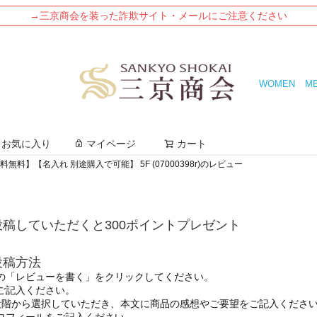
→三京商会を装った詐欺サイト・メールにご注意ください
WOMEN
M
検索
お気に入り
マイページ
カート
料無料】【名入れ 別途購入で可能】 5F (07000398r)のレビュー
稿していただくと300ポイントプレゼント
投稿方法
の「レビューを書く」をクリックしてください。
ご記入ください。
段階から選択していただき、本文に商品の感想やご要望をご記入くださ