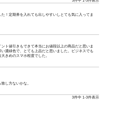
3
件中
1
-
3
件表示
した！定期券を入れても出しやすいしとても気に入ってま
イント値引きもできて本当にお値段以上の商品だと思いま
深い濃緑色で、とても上品だと思いました。ビジネスでも
は大きめのスマホ程度でした。
ら致し方ないかな。
3
件中
1
-
3
件表示