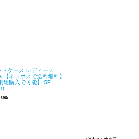
ントケース レディース
Diva 【ネコポスで送料無料】
別途購入で可能】 5F
r)
0398r