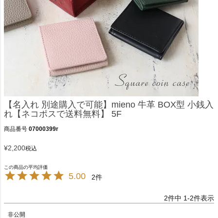
【名入れ 別途購入で可能】mieno 牛革 BOX型 小銭入
れ【ネコポスで送料無料】 5F
商品番号
07000399r
¥
2,200
税込
5.00
2
2
件中
1
-
2
件表示
非公開