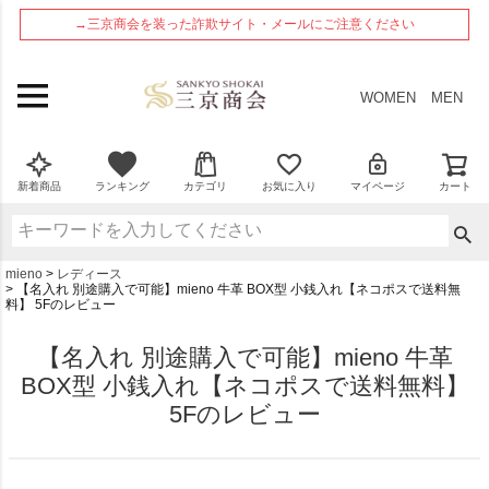
ペー
→三京商会を装った詐欺サイト・メールにご注意ください
ジト
ップ
へ
WOMEN
MEN
新着商品
ランキング
カテゴリ
お気に入り
マイページ
カート
mieno
レディース
【名入れ 別途購入で可能】mieno 牛革 BOX型 小銭入れ【ネコポスで送料無
料】 5Fのレビュー
【名入れ 別途購入で可能】mieno 牛革
BOX型 小銭入れ【ネコポスで送料無料】
5Fのレビュー