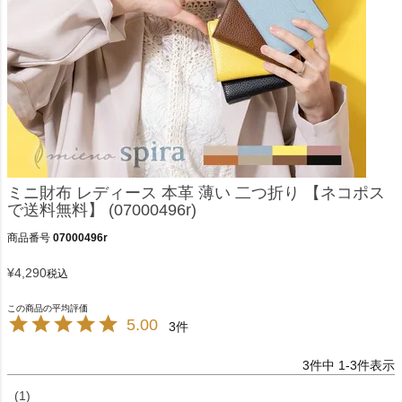
ミニ財布 レディース 本革 薄い 二つ折り 【ネコポス
で送料無料】 (07000496r)
商品番号
07000496r
¥
4,290
税込
5.00
3
3
件中
1
-
3
件表示
1