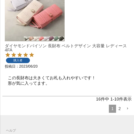
ダイヤモンドパイソン 長財布 ベルトデザイン 大容量 レディース
4FA
購入者
投稿日
2023/06/20
この長財布は大きくてお札も入れやすいです！

形が気に入ってます。
16
件中
1
-
10
件表示
1
2
ヘルプ