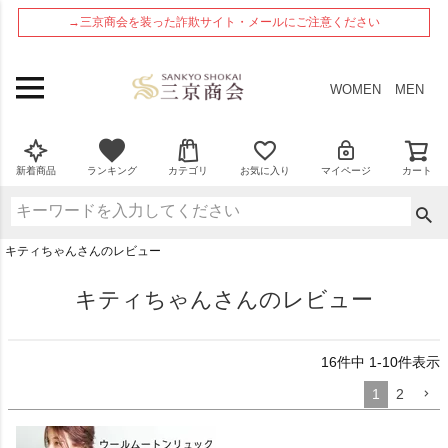
ペー
→三京商会を装った詐欺サイト・メールにご注意ください
ジト
ップ
へ
WOMEN
MEN
新着商品
ランキング
カテゴリ
お気に入り
マイページ
カート
キティちゃんさんのレビュー
キティちゃんさんのレビュー
16
件中
1
-
10
件表示
1
2