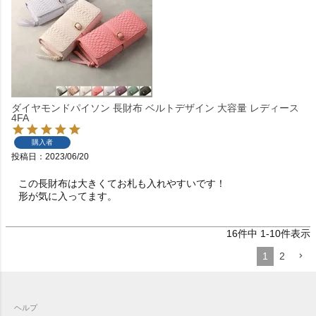
ダイヤモンドパイソン 長財布 ベルトデザイン 大容量 レディース
4FA
購入者
投稿日
2023/06/20
この長財布は大きくてお札も入れやすいです！

形が気に入ってます。
16
件中
1
-
10
件表示
1
2
ヘルプ