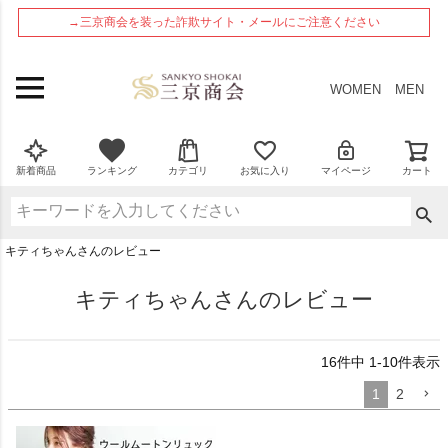
ペー
→三京商会を装った詐欺サイト・メールにご注意ください
ジト
ップ
へ
WOMEN
MEN
新着商品
ランキング
カテゴリ
お気に入り
マイページ
カート
キティちゃんさんのレビュー
キティちゃんさんのレビュー
16
件中
1
-
10
件表示
1
2