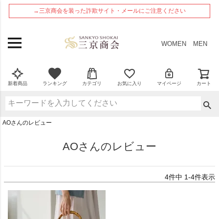
ペー
→三京商会を装った詐欺サイト・メールにご注意ください
ジト
ップ
へ
WOMEN
MEN
新着商品
ランキング
カテゴリ
お気に入り
マイページ
カート
AOさんのレビュー
AOさんのレビュー
4
件中
1
-
4
件表示