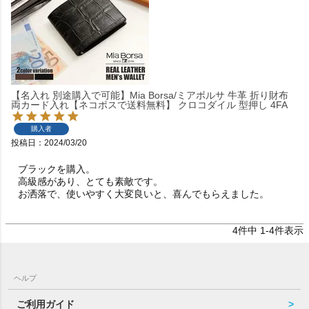
【名入れ 別途購入で可能】Mia Borsa/ミアボルサ 牛革 折り財布
両カード入れ【ネコポスで送料無料】 クロコダイル 型押し 4FA
購入者
投稿日
2024/03/20
ブラックを購入。

高級感があり、とても素敵です。

4
件中
1
-
4
件表示
ヘルプ
ご利用ガイド