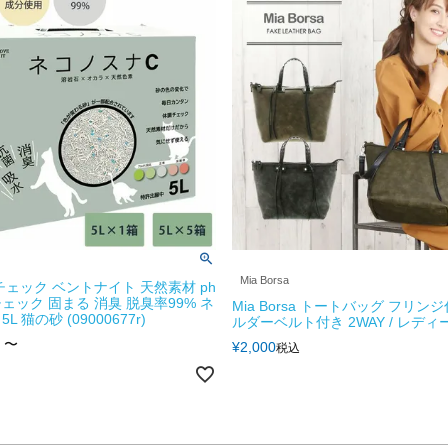
Mia Borsa
チェック ベントナイト 天然素材 ph
ェック 固まる 消臭 脱臭率99% ネ
Mia Borsa トートバッグ フリン
L 猫の砂 (09000677r)
ルダーベルト付き 2WAY / レディー
〜
¥
2,000
税込