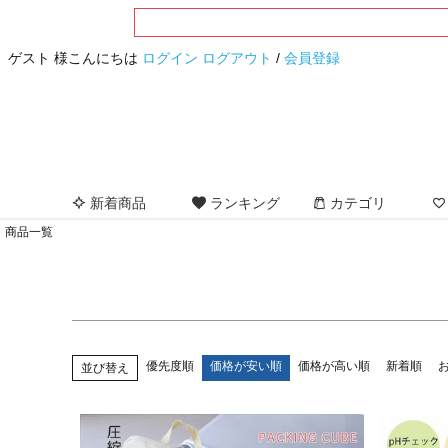
サイズ
指定なし
S(7号)
M(9号)
L(11号)
LL(13
ゲスト 様こんにちは
ログイン
ログアウト
/
会員登録
フリー
カラー
指定なし
ブラック
グレー
ブラウン
ベ
イエロー
オレンジ
レッド
ボルドー
ピ
ネイビー
ブルー
パープル
ホワイト
新着商品
ランキング
カテゴリ
商品一覧
優先度順
価格が安い順
価格が高い順
新着順
並び替え