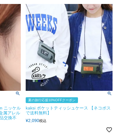
夏の旅行応援10%OFFクーポン
m ニッケル
kaksi ポケットティッシュケース 【ネコポス
 金属アレル
で送料無料】
品交換不
¥
2,090
税込