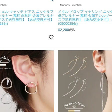
ction
Manons Selection
シェル キャッチ ピアス ニッケルフ
メタル ドロップ イヤリング ニッ
レルギー 素材 両耳用 金属アレルギ
低アレルギー 素材 金属アレルギー
ポスで送料無料】【返品交換不可】
スで送料無料】【返品交換不可】 
289r)
(09000356r)
¥
2,200
税込