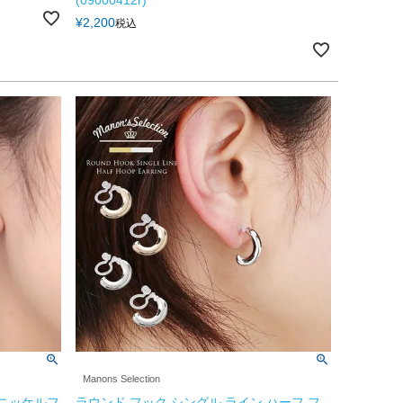
¥
2,200
税込
Manons Selection
 ニッケルフ
ラウンド フック シングル ライン ハーフ フ