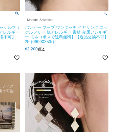
Manons Selection
ニッケルフリ
バンピー フープ ワンタッチ イヤリング ニッ
属アレルギー
ケルフリー 低アレルギー 素材 金属アレルギ
換不可】
ー 【ネコポスで送料無料】【返品交換不可】
2F (09000353r)
¥
2,200
税込