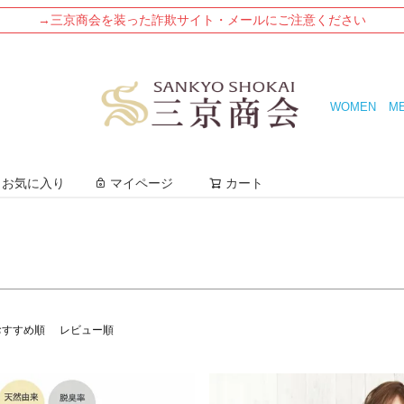
→三京商会を装った詐欺サイト・メールにご注意ください
号)
3L(15号)
4L
5L
WOMEN
M
ージュ
グレージュ
キャメル
ンク
グリーン
カーキ
検索
お気に入り
マイページ
カート
検索
おすすめ順
レビュー順