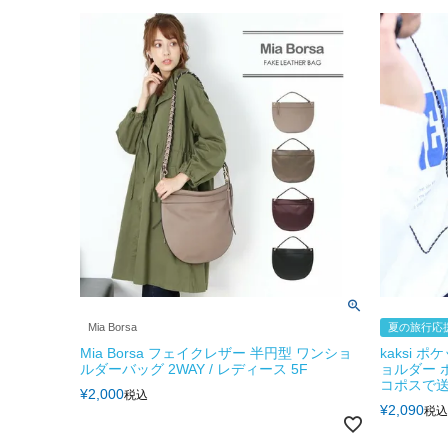
Mia Borsa
夏の旅行応援
Mia Borsa フェイクレザー 半円型 ワンショ
kaksi 
ルダーバッグ 2WAY / レディース 5F
ョルダー 
コポスで
¥
2,000
税込
¥
2,090
税込