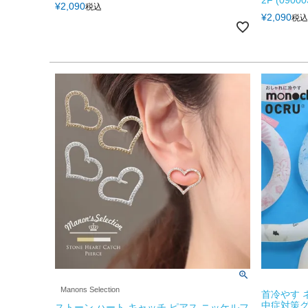
¥
2,090
税込
¥
2,090
税込
Manons Selection
首冷やす 
中症対策グ
ストーン ハート キャッチ ピアス ニッケルフ