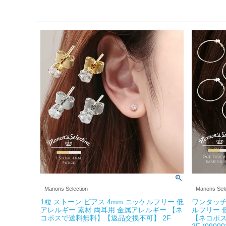
Manons Selection
Manons Sele
1粒 ストーン ピアス 4mm ニッケルフリー 低
ワンタッチ
アレルギー 素材 両耳用 金属アレルギー 【ネ
ルフリー 
コポスで送料無料】【返品交換不可】 2F
【ネコポ
2F (09000