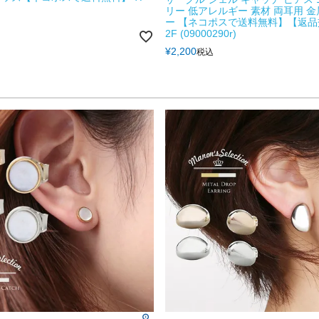
リー 低アレルギー 素材 両耳用 
ー 【ネコポスで送料無料】【返
2F (09000290r)
¥
2,200
税込