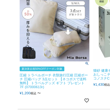
夏決算企画50%OFFクーポン対象
猫砂 健康
おしっこチ
圧縮 トラベルポーチ 衣類旅行圧縮 圧縮ポー
コノスナC 5
チ 圧縮バッグ 3点セット 【ネコポスで送料
無料】 トラベルグッズ ギフト プレゼント
¥
1,430
税込
7F (07000613r)
¥
1,200
〜
税込