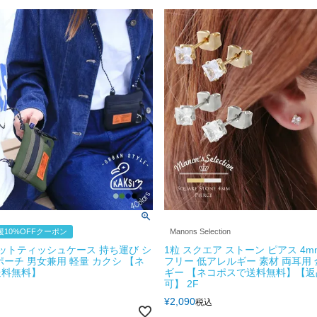
10%OFFクーポン
Manons Selection
ポケットティッシュケース 持ち運び シ
1粒 スクエア ストーン ピアス 4m
ポーチ 男女兼用 軽量 カクシ 【ネ
フリー 低アレルギー 素材 両耳用
送料無料】
ギー 【ネコポスで送料無料】【返
可】 2F
¥
2,090
税込