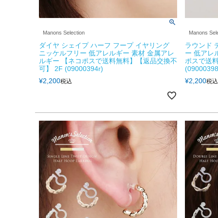
Manons Selection
Manons Sele
ダイヤ シェイプ ハーフ フープ イヤリング
ラウンド 
ニッケルフリー 低アレルギー 素材 金属アレ
ー 低アレ
ルギー 【ネコポスで送料無料】【返品交換不
ポスで送料
可】 2F (09000394r)
(09000398
¥
2,200
¥
2,200
税込
税込