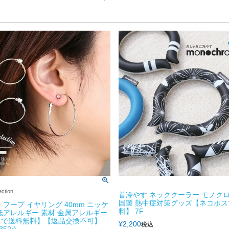
ction
首冷やす ネッククーラー モノクロ
国製 熱中症対策グッズ【ネコポス
 フープ イヤリング 40mm ニッケ
料】 7F
低アレルギー 素材 金属アレルギー
スで送料無料】【返品交換不可】
¥
2,200
税込
352r)