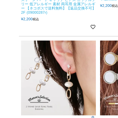
リー 低アレルギー 素材 両耳用 金属アレルギ
¥
2,200
税込
ー 【ネコポスで送料無料】【返品交換不可】
2F (09000287r)
¥
2,200
税込