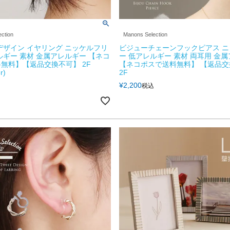
ction
Manons Selection
デザイン イヤリング ニッケルフリ
ビジューチェーンフックピアス 
ルギー 素材 金属アレルギー 【ネコ
ー 低アレルギー 素材 両耳用 金
無料】【返品交換不可】 2F
【ネコポスで送料無料】 【返品交
r)
2F
¥
2,200
税込