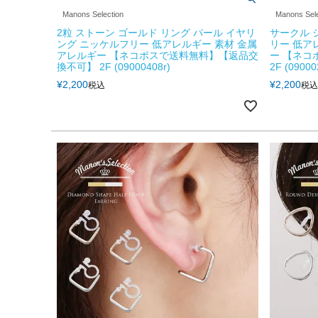
Manons Selection
Manons Sele
2粒 ストーン ゴールド リング パール イヤリ
サークル 
ング ニッケルフリー 低アレルギー 素材 金属
リー 低ア
アレルギー 【ネコポスで送料無料】【返品交
ー 【ネコ
換不可】 2F (09000408r)
2F (09000
¥
2,200
¥
2,200
税込
税込