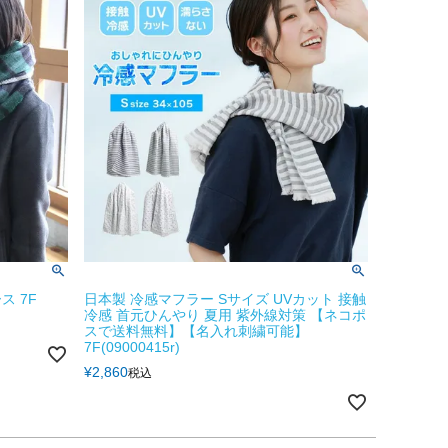
ス 7F
日本製 冷感マフラー Sサイズ UVカット 接触
冷感 首元ひんやり 夏用 紫外線対策 【ネコポ
スで送料無料】【名入れ刺繍可能】
7F(09000415r)
¥
2,860
税込