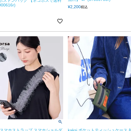
 ボストンバッグ 【ネコポスで送料
00616r)
¥
2,200
税込
rsa スマホストラップ スマホショルダ
kaksi ポケットティッシュケース 