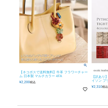
exotic leath
【ネコポスで送料無料】牛革 フラワーチャー
ム 日本製 マルチカラー 4FA
【訳あり】
イソン プリ
¥
2,200
税込
¥
2,310
税込