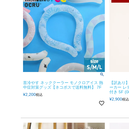
首冷やす ネッククーラー モノクロアイス 熱
【訳あり】
中症対策グッズ【ネコポスで送料無料】 7F
ーカー レ
付き 5F (0
¥
2,200
税込
¥
2,900
税込