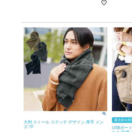
夏決算企画5
大判 ストール ステッチ デザイン 厚手 メン
ズ 7F
USBポー