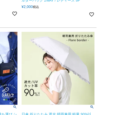
ルダーバッグ 2WAY / レディース 5F
¥
2,000
税込
持ち運び シ
日傘 折りたたみ 遮光 晴雨兼用 軽量 90%以