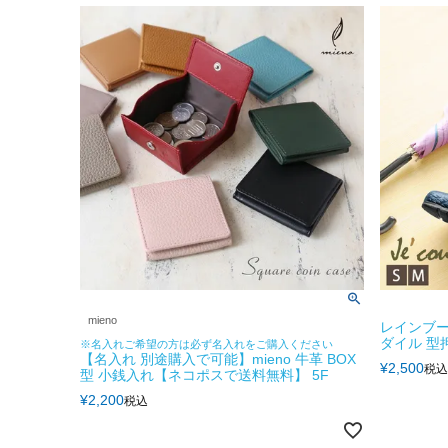
mieno
レインブー
ダイル 型押
※名入れご希望の方は必ず名入れをご購入ください
【名入れ 別途購入で可能】mieno 牛革 BOX
¥
2,500
税込
型 小銭入れ【ネコポスで送料無料】 5F
¥
2,200
税込