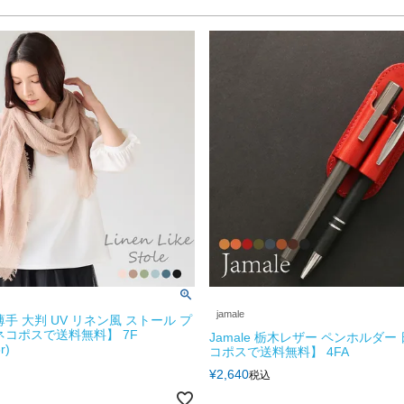
jamale
手 大判 UV リネン風 ストール プ
ネコポスで送料無料】 7F
Jamale 栃木レザー ペンホルダー
r)
コポスで送料無料】 4FA
¥
2,640
税込