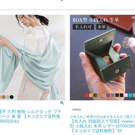
mieno
薄手 大判 無地 シルクタッチ プチ
ィース 春 夏 【ネコポスで送料無
※名入れご希望の方は必ず名入れをご購入
8000254r)
【名入れ 別途購入で可能】mieno 
型 小銭入れ 本革 レザー(07000399-
【ネコポスで送料無料】 5F