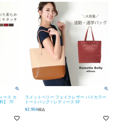
ィース カ
ラメットベリー フェイクレザー バイカラー
】 7F
トートバッグ / レディース 5F
¥
2,954
税込