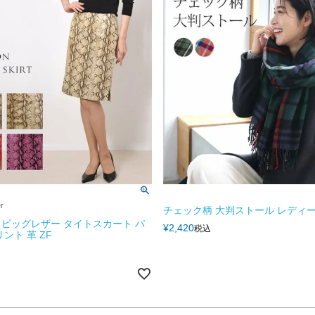
er
チェック柄 大判ストール レディー
ピッグレザー タイトスカート パ
¥
2,420
税込
ント 革 ZF