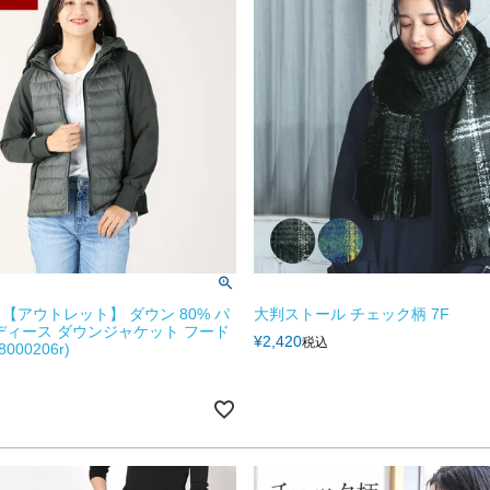
【アウトレット】 ダウン 80% パ
大判ストール チェック柄 7F
ディース ダウンジャケット フード
¥
2,420
税込
8000206r)