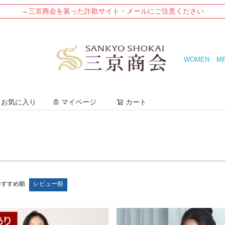
→三京商会を装った詐欺サイト・メールにご注意ください
号)
3L(15号)
4L
5L
WOMEN
M
ージュ
グレージュ
キャメル
ンク
グリーン
カーキ
検索
お気に入り
マイページ
カート
検索
おすすめ順
レビュー順