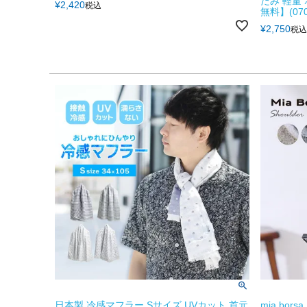
たみ 軽量
¥
2,420
税込
無料】(070
¥
2,750
税込
日本製 冷感マフラー Sサイズ UVカット 首元
mia bo