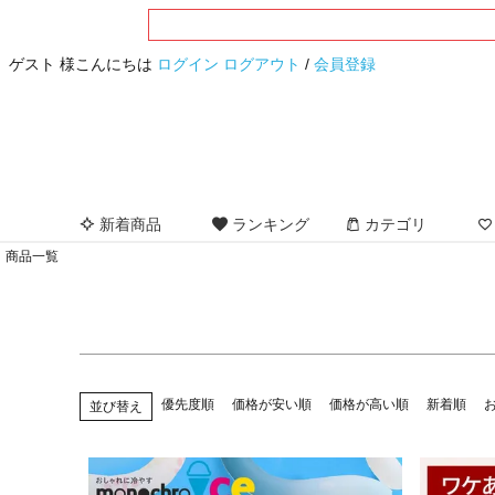
サイズ
指定なし
S(7号)
M(9号)
L(11号)
LL(13
ゲスト 様こんにちは
ログイン
ログアウト
/
会員登録
フリー
カラー
指定なし
ブラック
グレー
ブラウン
ベ
イエロー
オレンジ
レッド
ボルドー
ピ
ネイビー
ブルー
パープル
ホワイト
新着商品
ランキング
カテゴリ
商品一覧
優先度順
価格が安い順
価格が高い順
新着順
並び替え