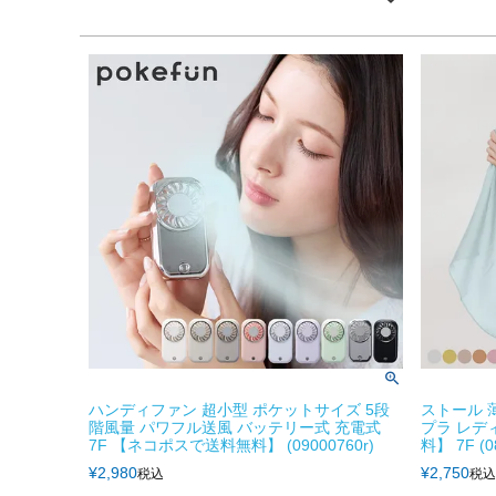
ハンディファン 超小型 ポケットサイズ 5段
ストール 
階風量 パワフル送風 バッテリー式 充電式
プラ レデ
7F 【ネコポスで送料無料】 (09000760r)
料】 7F (0
¥
2,980
¥
2,750
税込
税込