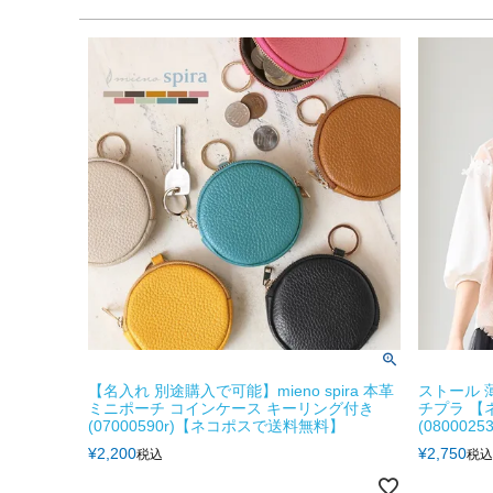
【名入れ 別途購入で可能】mieno spira 本革
ストール 薄
ミニポーチ コインケース キーリング付き
チプラ 【
(07000590r)【ネコポスで送料無料】
(08000253
¥
2,200
¥
2,750
税込
税込