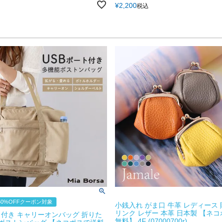
¥
2,200
税込
0%OFFクーポン対象
小銭入れ がま口 牛革 レディース 
リンク レザー 本革 日本製 【ネ
ト付き キャリーオンバッグ 折りた
無料】 4F (07000700r)