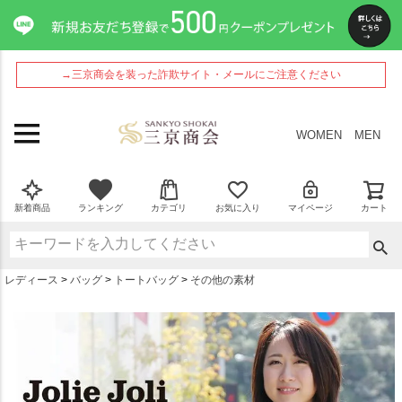
ペー
ジト
ップ
へ
→三京商会を装った詐欺サイト・メールにご注意ください
WOMEN
MEN
新着商品
ランキング
カテゴリ
お気に入り
マイページ
カート
レディース
バッグ
トートバッグ
その他の素材