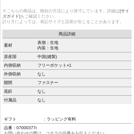
※こちらの商品は、独自の方法により採寸しています。詳細は
[サイ
ズガイド]
をご確認ください。
計り方によっては、表記サイズと誤差が生じることがあります。
商品詳細
表側：生地
素材
内装：生地
原産国
中国(縫製)
内側収納
フリーポケット×1
外側収納
なし
開閉
ファスナー
底鋲
なし
付属品
なし
ギフト
：ラッピング有料
品番：07000377r
お問い合わせの際は、コチラの品番をお伝えください