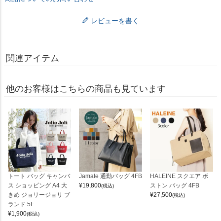
レビューを書く
関連アイテム
他のお客様はこちらの商品も見ています
トート バッグ キャンバ
Jamale 通勤バッグ 4FB
HALEINE スクエア ボ
ス ショッピング A4 大
¥
19,800
ストン バッグ 4FB
(税込)
きめ ジョリージョリ ブ
¥
27,500
(税込)
ランド 5F
¥
1,900
(税込)