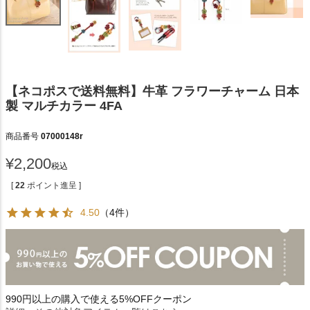
【ネコポスで送料無料】牛革 フラワーチャーム 日本
製 マルチカラー 4FA
商品番号
07000148r
¥
2,200
税込
[
22
ポイント進呈 ]
4.50
（4件）
990円以上の購入で使える5%OFFクーポン