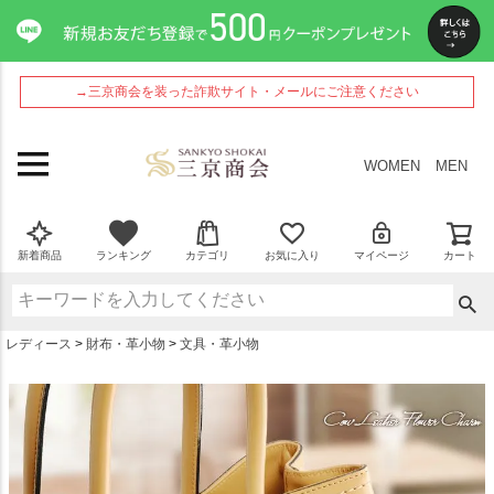
ペー
ジト
ップ
へ
→三京商会を装った詐欺サイト・メールにご注意ください
WOMEN
MEN
新着商品
ランキング
カテゴリ
お気に入り
マイページ
カート
レディース
財布・革小物
文具・革小物