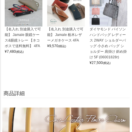
【名入れ 別途購入で可
【名入れ 別途購入で可
ダイヤモンド パイソン
能】 Jamale 眼鏡ケー
能】 Jamale 栃木レザ
ハンドバッグ レディー
ス&眼鏡トレー 【ネコ
ーメガネケース 4FA
ス 2WAY ショルダーバ
ポスで送料無料】 4FA
¥
9,570
ッグ 小さめ バッグ シ
(税込)
¥
7,480
ョルダー 肩掛け 斜め掛
(税込)
け 5F (06001828r)
¥
27,500
(税込)
商品詳細