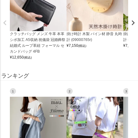
クラッチバッグ メンズ 牛革 本革
掛け時計 木製 パイン材 静音 丸時
掛け時計
シボ加工 A5収納 祝儀袋 冠婚葬祭
計 (09000765r)
計 (0900
結婚式 ループ革紐 フォーマル セ
¥
7,150
¥
7,150
(税込)
(
カンドバッグ 4FB
¥
12,650
(税込)
ランキング
1
2
3