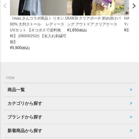
《mau.さんコラボ商品 》リネン 1
KAKSI クリアポーチ 斜め掛けバ
HALEI
00% 大判ストール レディース
ッグ アウトドア クリアケース
Yバッグ 
UVカット 【ネコポスで送料無
¥
1,650
¥
22,000
(税込)
料】 (08000252r) 【名入れ刺繍可
能】
¥
5,900
(税込)
ITEM
商品一覧
カテゴリから探す
ブランドから探す
新着商品から探す