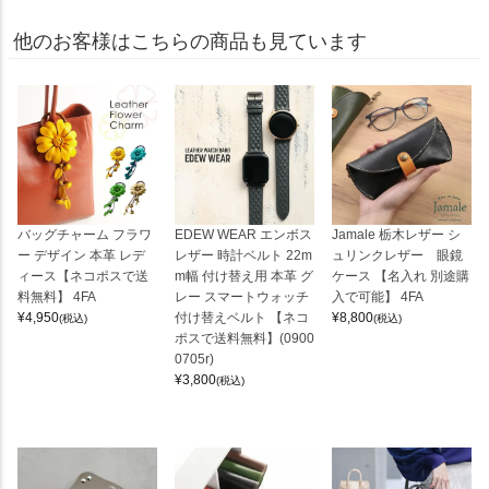
他のお客様はこちらの商品も見ています
バッグチャーム フラワ
EDEW WEAR エンボス
Jamale 栃木レザー シ
ー デザイン 本革 レデ
レザー 時計ベルト 22m
ュリンクレザー 眼鏡
ィース【ネコポスで送
m幅 付け替え用 本革 グ
ケース 【名入れ 別途購
料無料】 4FA
レー スマートウォッチ
入で可能】 4FA
¥
4,950
付け替えベルト 【ネコ
¥
8,800
(税込)
(税込)
ポスで送料無料】(0900
0705r)
¥
3,800
(税込)