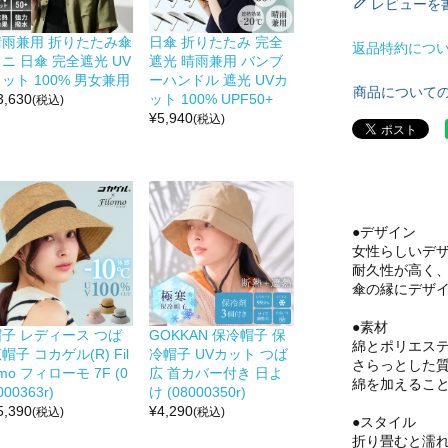
レビューを
晴雨兼用 折りたたみ傘
日傘 折りたたみ 完全
返品特約につ
ニ 日傘 完全遮光 UV
遮光 晴雨兼用 バンブ
ット 100% 男女兼用
ーハンドル 遮光 UVカ
商品について
3,630
ット 100% UPF50+
(税込)
¥
5,940
(税込)
●デザイン
女性らしいデ
耐久性が高く
傘の縁にデザ
●素材
帽子 レディース つば
GOKKAN 保冷帽子 保
綿とポリエス
帽子 コカゲル(R) Fil
冷帽子 UVカット つば
さらっとした
mo フィローモ 7F (0
広 首カバー付き 日よ
綿を加えるこ
000363r)
け (08000350r)
5,390
¥
4,290
(税込)
(税込)
●スタイル
折り畳むと濡