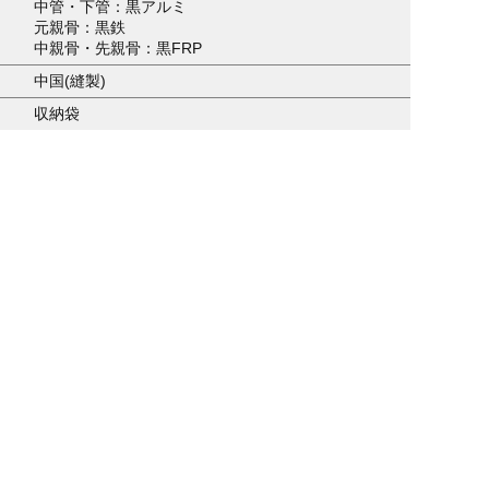
中管・下管：黒アルミ
元親骨：黒鉄
中親骨・先親骨：黒FRP
中国(縫製)
収納袋