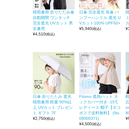
晴雨兼用 折りたたみ傘
日傘 完全遮光 長傘 バ
自動開閉 ワンタッチ
ンブーハンドル 遮光 U
ミ
完全遮光 UVカット 男
Vカット100% UPF50+
カ
女兼用
¥
5,940
¥
(税込)
¥
4,510
(税込)
日傘 折りたたみ 遮光
Filomo 遮熱ハット ネ
晴雨兼用 軽量 90%以
ックカバー付き -15℃
広
上 UVカット プレゼン
レディース 帽子【ネコ
o
ト ギフト 7F
ポスで送料無料】 (No.
8
¥
2,750
08000371)
¥
(税込)
¥
4,500
(税込)