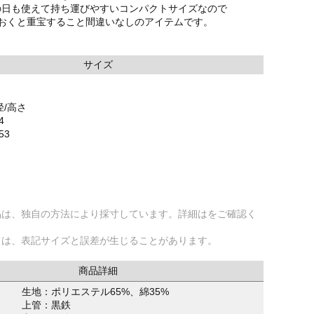
の日も使えて持ち運びやすいコンパクトサイズなので
ておくと重宝すること間違いなしのアイテムです。
サイズ
径/高さ
4
53
品は、独自の方法により採寸しています。詳細はをご確認く
ては、表記サイズと誤差が生じることがあります。
商品詳細
生地：ポリエステル65%、綿35%
上管：黒鉄