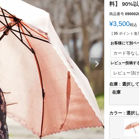
料】 90%
商品番号
090002
¥
3,500
税込
[
35
ポイント進呈
お客様にて別ペ
レビュー投稿す
在庫
選択し
在庫
カラー
選択