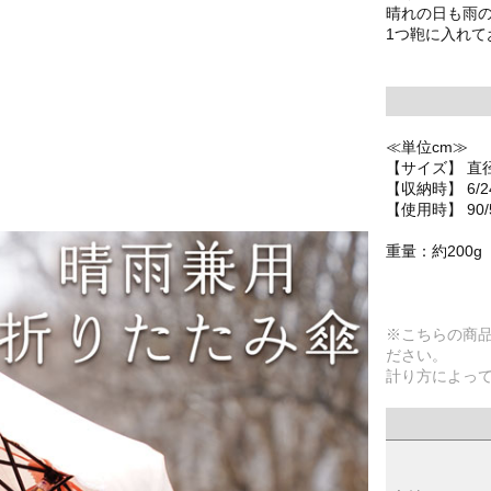
晴れの日も雨
1つ鞄に入れ
≪単位cm≫
【サイズ】 直
【収納時】 6/2
【使用時】 90/
重量：約200g
※こちらの商
ださい。
計り方によっ