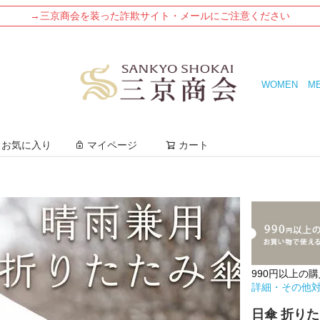
→三京商会を装った詐欺サイト・メールにご注意ください
WOMEN
M
検索
お気に入り
マイページ
カート
990円以上の
詳細・その他
日傘 折りた