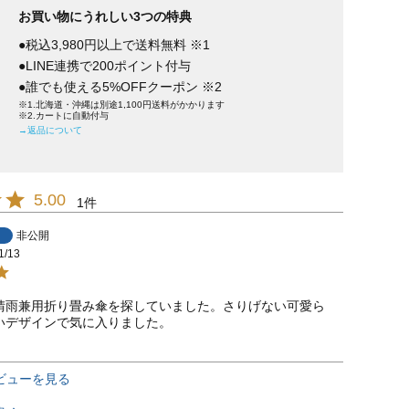
お買い物にうれしい3つの特典
●税込3,980円以上で送料無料 ※1
●LINE連携で200ポイント付与
●誰でも使える5%OFFクーポン ※2
※1.北海道・沖縄は別途1,100円送料がかかります
※2.カートに自動付与
→返品について
5.00
1
非公開
1/13
晴雨兼用折り畳み傘を探していました。さりげない可愛ら
ビューを見る