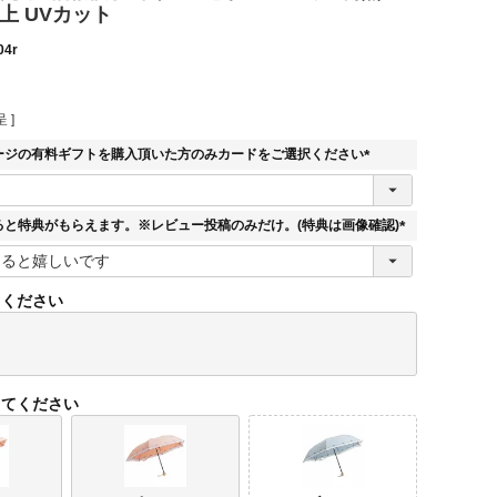
以上 UVカット
04r
 ]
ージの有料ギフトを購入頂いた方のみカードをご選択ください
(
必
須
ると特典がもらえます。※レビュー投稿のみだけ。(特典は画像確認)
)
(
必
須
てください
)
してください