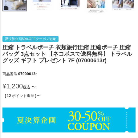
夏決算企画50%OFFクーポン対象
圧縮 トラベルポーチ 衣類旅行圧縮 圧縮ポーチ 圧縮
バッグ 3点セット 【ネコポスで送料無料】 トラベル
グッズ ギフト プレゼント 7F (07000613r)
商品番号
07000613r
¥
1,200
〜
税込
[
12
ポイント進呈 ]
〜