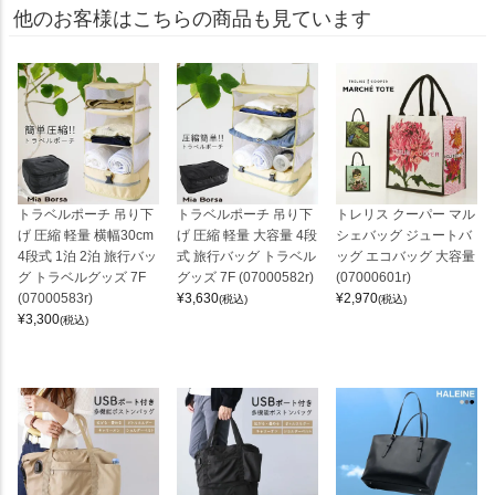
他のお客様はこちらの商品も見ています
トラベルポーチ 吊り下
トラベルポーチ 吊り下
トレリス クーパー マル
げ 圧縮 軽量 横幅30cm
げ 圧縮 軽量 大容量 4段
シェバッグ ジュートバ
4段式 1泊 2泊 旅行バッ
式 旅行バッグ トラベル
ッグ エコバッグ 大容量
グ トラベルグッズ 7F
グッズ 7F (07000582r)
(07000601r)
(07000583r)
¥
3,630
¥
2,970
(税込)
(税込)
¥
3,300
(税込)