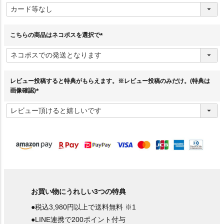
必
須
)
こちらの商品はネコポスを選択で
(
必
須
)
レビュー投稿すると特典がもらえます。※レビュー投稿のみだけ。(特典は
画像確認)
(
必
須
)
お買い物にうれしい3つの特典
●税込3,980円以上で送料無料 ※1
●LINE連携で200ポイント付与