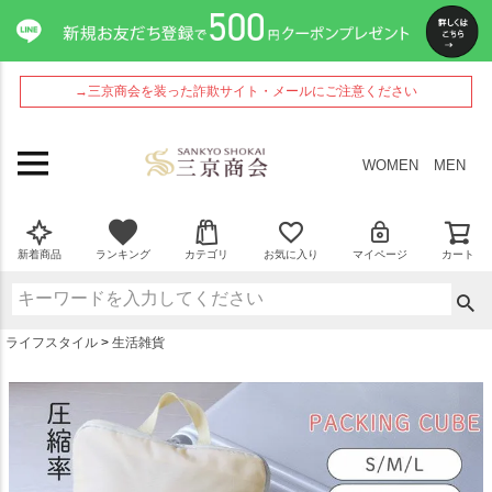
ペー
ジト
ップ
へ
→三京商会を装った詐欺サイト・メールにご注意ください
WOMEN
MEN
新着商品
ランキング
カテゴリ
お気に入り
マイページ
カート
ライフスタイル
生活雑貨