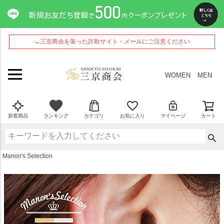
ペー
ジト
ップ
へ
→三京商会を装った詐欺サイト・メールにご注意ください
WOMEN
MEN
新着商品
ランキング
カテゴリ
お気に入り
マイページ
カート
Manon's Selection