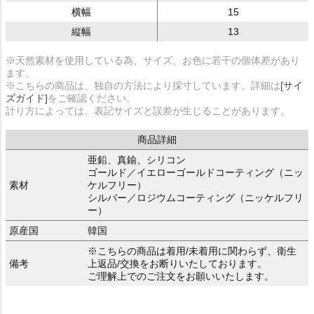
横幅
15
縦幅
13
※天然素材を使用している為、サイズ、お色に若干の個体差があり
ます。
※こちらの商品は、独自の方法により採寸しています。詳細は
[サイ
ズガイド]
をご確認ください。
計り方によっては、表記サイズと誤差が生じることがあります。
商品詳細
亜鉛、真鍮、シリコン
ゴールド／イエローゴールドコーティング（ニッ
素材
ケルフリー）
シルバー／ロジウムコーティング（ニッケルフリ
ー）
原産国
韓国
※こちらの商品は着用/未着用に関わらず、衛生
備考
上返品/交換をお断りいたしております。
ご理解上でのご注文をお願いいたします。