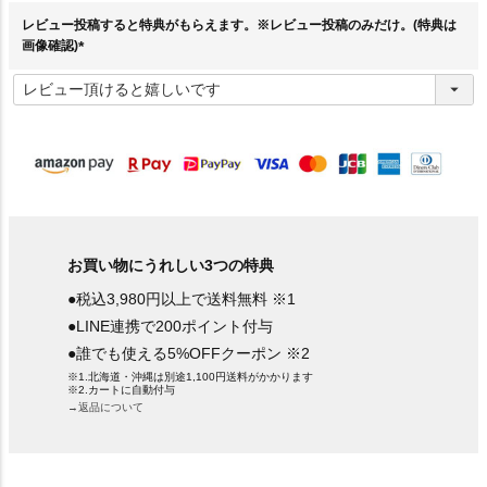
)
レビュー投稿すると特典がもらえます。※レビュー投稿のみだけ。(特典は
画像確認)
(
必
須
)
お買い物にうれしい3つの特典
●税込3,980円以上で送料無料 ※1
●LINE連携で200ポイント付与
●誰でも使える5%OFFクーポン ※2
※1.北海道・沖縄は別途1,100円送料がかかります
※2.カートに自動付与
→返品について