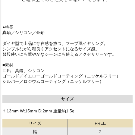
●特長
真鍮／シリコン／亜鉛
ダイヤ型で上品に存在感を放つ、フープ風イヤリング。
シンプルながら程良くアクセントになるサイズ感。
普段使いにも華やかなシーンにも使えるアクセサリーです。
■素材
亜鉛、真鍮、シリコン
ゴールド／イエローゴールドコーティング（ニッケルフリー）
シルバー／ロジウムコーティング（ニッケルフリー）
サイズ
H:13mm W:15mm D:2mm 重量約1.5g
サイズ
FREE
幅
2