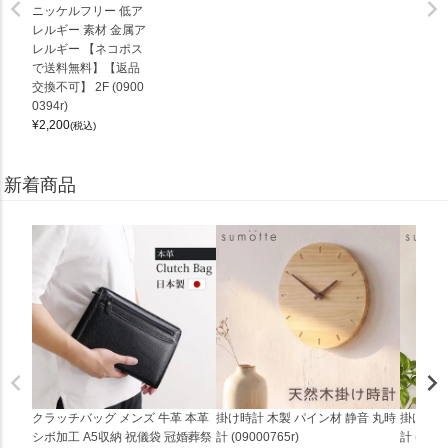
ニッケルフリー 低ア
レルギー 素材 金属ア
レルギー 【ネコポス
で送料無料】【返品
交換不可】 2F (0900
0394r)
¥
2,200
(税込)
新着商品
クラッチバッグ メンズ 牛革 本革
掛け時計 木製 パイン材 静音 丸時
掛け時計
シボ加工 A5収納 祝儀袋 冠婚葬祭
計 (09000765r)
計 (0900