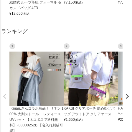
結婚式 ループ革紐 フォーマル セ
¥
7,150
¥
7,150
(税込)
(
カンドバッグ 4FB
¥
12,650
(税込)
ランキング
1
2
3
《mau.さんコラボ商品 》リネン 1
KAKSI クリアポーチ 斜め掛けバ
HALEI
00% 大判ストール レディース
ッグ アウトドア クリアケース
Yバッグ 
UVカット 【ネコポスで送料無
¥
1,650
¥
22,000
(税込)
料】 (08000252r) 【名入れ刺繍可
能】