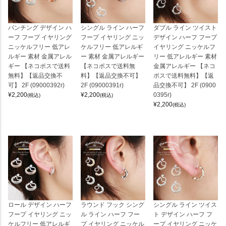
パンチング デザイン ハ
シングル ライン ハーフ
ダブル ライン ツイスト
ーフ フープ イヤリング
フープ イヤリング ニッ
デザイン ハーフ フープ
ニッケルフリー 低アレ
ケルフリー 低アレルギ
イヤリング ニッケルフ
ルギー 素材 金属アレル
ー 素材 金属アレルギー
リー 低アレルギー 素材
ギー 【ネコポスで送料
【ネコポスで送料無
金属アレルギー 【ネコ
無料】【返品交換不
料】【返品交換不可】
ポスで送料無料】【返
可】 2F (09000392r)
2F (09000391r)
品交換不可】 2F (0900
¥
2,200
¥
2,200
0395r)
(税込)
(税込)
¥
2,200
(税込)
ロール デザイン ハーフ
ラウンド フック シング
シングル ライン ツイス
フープ イヤリング ニッ
ル ライン ハーフ フー
ト デザイン ハーフ フ
ケルフリー 低アレルギ
プ イヤリング ニッケル
ープ イヤリング ニッケ