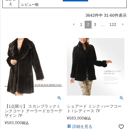
え
レビュー順
3642
件中
31
-
60
件表示
1
2
3
…
122
【1点限り】 スカンブラックミ
シェアード ミンク ハーフコー
ンクコート テーラードカラーデ
ト / レディース 7F
ザイン 7F
¥
583,000
税込
¥
583,000
税込
詳細を見る