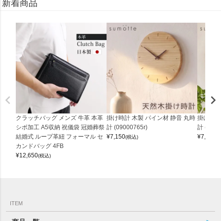
新着商品
クラッチバッグ メンズ 牛革 本革
掛け時計 木製 パイン材 静音 丸時
掛け時計
シボ加工 A5収納 祝儀袋 冠婚葬祭
計 (09000765r)
計 (0900
結婚式 ループ革紐 フォーマル セ
¥
7,150
¥
7,150
(税込)
(
カンドバッグ 4FB
¥
12,650
(税込)
ITEM