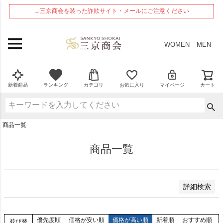
ペー
在庫なし商品
→三京商会を装った詐欺サイト・メールにご注意ください
ジト
在庫なし商品を表示しない
ップ
へ
商品番号
WOMEN
MEN
並び順
新着順
新着商品
ランキング
カテゴリ
お気に入り
マイページ
カート
登録順
価格が安い順
価格が高い順
商品一覧
優先度順
レビュー順
商品一覧
検索
詳細検索
優先度順
価格が安い順
価格が高い順
新着順
おすすめ順
並び替