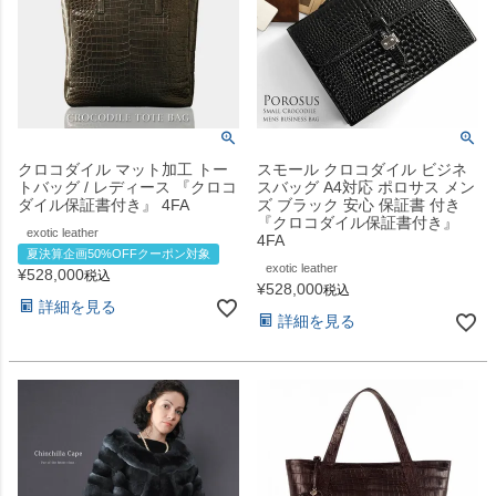
クロコダイル マット加工 トー
スモール クロコダイル ビジネ
トバッグ / レディース 『クロコ
スバッグ A4対応 ポロサス メン
ダイル保証書付き』 4FA
ズ ブラック 安心 保証書 付き
『クロコダイル保証書付き』
exotic leather
4FA
夏決算企画50%OFFクーポン対象
exotic leather
¥
528,000
税込
¥
528,000
税込
詳細を見る
詳細を見る