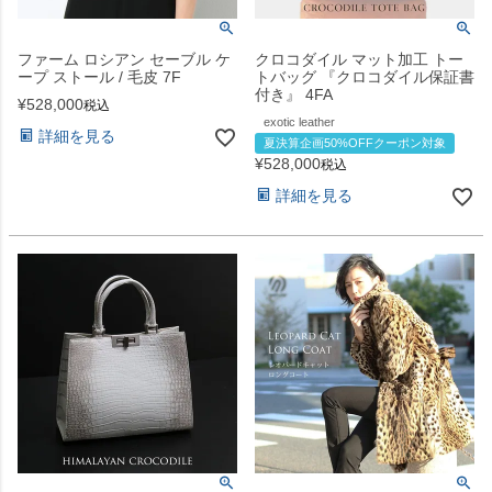
ファーム ロシアン セーブル ケ
クロコダイル マット加工 トー
ープ ストール / 毛皮 7F
トバッグ 『クロコダイル保証書
付き』 4FA
¥
528,000
税込
exotic leather
詳細を見る
夏決算企画50%OFFクーポン対象
¥
528,000
税込
詳細を見る