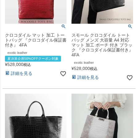
クロコダイル マット 加工 トー
スモール クロコダイル トート
トバッグ 『クロコダイル保証書
バッグ メンズ 大容量 A4 対応
付き』 4FA
マット 加工 ポーチ 付き ブラッ
ク 『クロコダイル保証書付き』
exotic leather
4FA
夏決算企画50%OFFクーポン対象
exotic leather
¥
528,000
税込
¥
528,000
税込
詳細を見る
詳細を見る