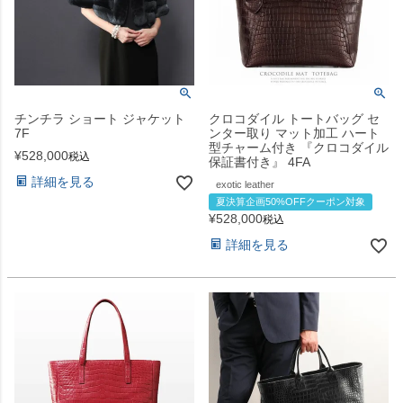
チンチラ ショート ジャケット
クロコダイル トートバッグ セ
7F
ンター取り マット加工 ハート
型チャーム付き 『クロコダイル
¥
528,000
税込
保証書付き』 4FA
詳細を見る
exotic leather
夏決算企画50%OFFクーポン対象
¥
528,000
税込
詳細を見る