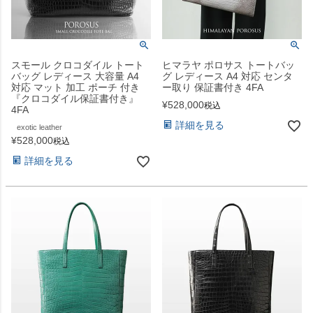
スモール クロコダイル トート
ヒマラヤ ポロサス トートバッ
バッグ レディース 大容量 A4
グ レディース A4 対応 センタ
対応 マット 加工 ポーチ 付き
ー取り 保証書付き 4FA
『クロコダイル保証書付き』
¥
528,000
税込
4FA
詳細を見る
exotic leather
¥
528,000
税込
詳細を見る