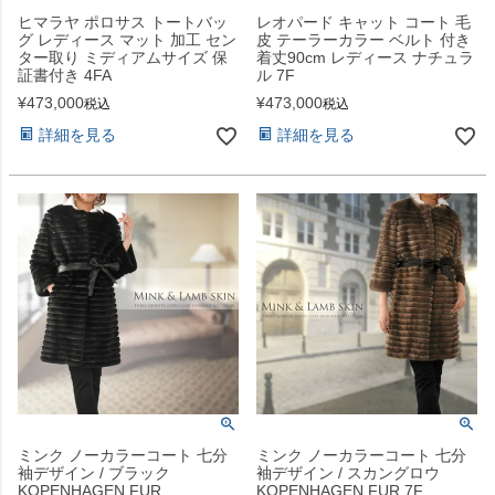
ヒマラヤ ポロサス トートバッ
レオパード キャット コート 毛
グ レディース マット 加工 セン
皮 テーラーカラー ベルト 付き
ター取り ミディアムサイズ 保
着丈90cm レディース ナチュラ
証書付き 4FA
ル 7F
¥
473,000
¥
473,000
税込
税込
詳細を見る
詳細を見る
ミンク ノーカラーコート 七分
ミンク ノーカラーコート 七分
袖デザイン / ブラック
袖デザイン / スカングロウ
KOPENHAGEN FUR
KOPENHAGEN FUR 7F