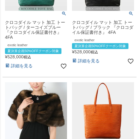
クロコダイル マット 加工 トー
クロコダイル マット 加工 トー
トバッグ / ターコイズブルー
トバッグ / ブラック 『クロコダ
『クロコダイル保証書付き』
イル保証書付き』 4FA
4FA
exotic leather
exotic leather
夏決算企画50%OFFクーポン対象
夏決算企画50%OFFクーポン対象
¥
528,000
税込
¥
528,000
税込
詳細を見る
詳細を見る