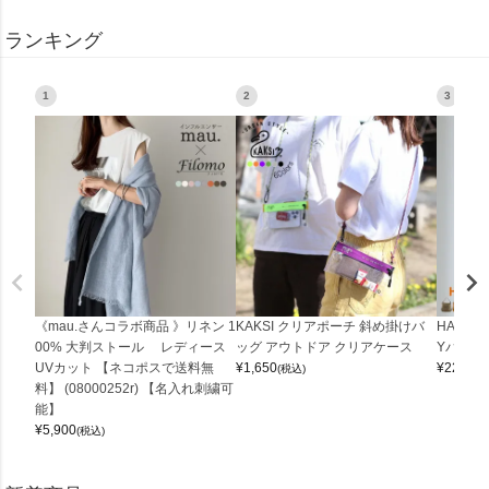
ランキング
1
2
3
《mau.さんコラボ商品 》リネン 1
KAKSI クリアポーチ 斜め掛けバ
HALEI
00% 大判ストール レディース
ッグ アウトドア クリアケース
Yバッグ 
UVカット 【ネコポスで送料無
¥
1,650
¥
22,000
(税込)
料】 (08000252r) 【名入れ刺繍可
能】
¥
5,900
(税込)