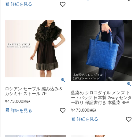
詳細を見る
ロシアン セーブル 編み込み＆
藍染め クロコダイル メンズ ト
カシミヤ ストール 7F
ートバッグ 日本製 2way センタ
¥
473,000
税込
ー取り 保証書付き 本藍染 4FA
¥
473,000
詳細を見る
税込
詳細を見る