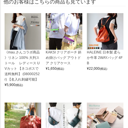
他のお客様はこちらの商品も見ています
《mau.さんコラボ商品
KAKSI クリアポーチ 斜
HALEINE 日本製 柔ら
》リネン 100% 大判ス
め掛けバッグ アウトド
か牛革 2WAYバッグ 4F
トール レディース U
ア クリアケース
B
Vカット 【ネコポスで
¥
1,650
¥
22,000
(税込)
(税込)
送料無料】 (08000252
r) 【名入れ刺繍可能】
¥
5,900
(税込)