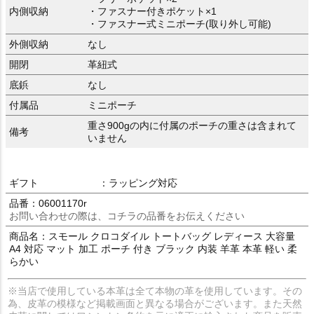
内側収納
・ファスナー付きポケット×1
・ファスナー式ミニポーチ(取り外し可能)
外側収納
なし
開閉
革紐式
底鋲
なし
付属品
ミニポーチ
重さ900gの内に付属のポーチの重さは含まれて
備考
いません
ギフト
：ラッピング対応
品番：06001170r
お問い合わせの際は、コチラの品番をお伝えください
商品名：スモール クロコダイル トートバッグ レディース 大容量
A4 対応 マット 加工 ポーチ 付き ブラック 内装 羊革 本革 軽い 柔
らかい
※当店で使用している本革は全て本物の革を使用しています。その
為、皮革の模様など掲載画面と異なる場合がございます。また天然