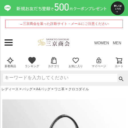
ペー
ジト
ップ
へ
→三京商会を装った詐欺サイト・メールにご注意ください
WOMEN
MEN
新着商品
ランキング
カテゴリ
お気に入り
マイページ
カート
レディース
バッグ
A4バッグ
ワニ革
クロコダイル