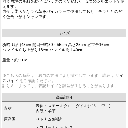
内側両端の革紐を結べばバッグの形が変わり、2つのシルエットで使
えます。
内側は柔らかなラム革をバイカラーで使用しており、チラリとのぞ
く色合いがオシャレです。
サイズ
横幅(底面)43cm 開口部幅30～55cm 高さ25cm 底マチ16cm
ハンドル立ち上がり16cm ハンドル周囲40cm
重量：約900g
※こちらの商品は、独自の方法により採寸しています。詳細は
[サイ
ズガイド]
をご確認ください。
計り方によっては、表記サイズと誤差が生じることがあります。
商品詳細
表側：スモールクロコダイル(イリエワニ)
素材
内装：羊革
原産国
ベトナム(縫製)
・フリーポケット×2