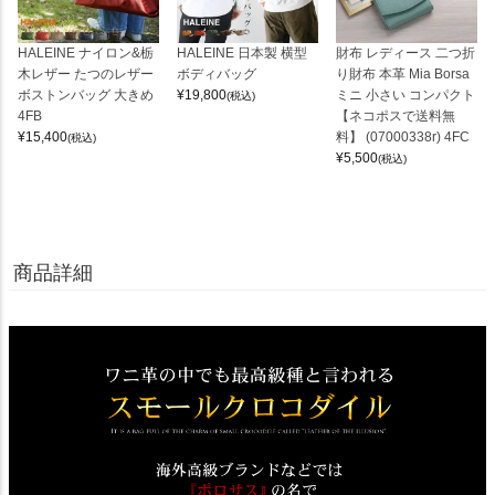
HALEINE ナイロン&栃
HALEINE 日本製 横型
財布 レディース 二つ折
木レザー たつのレザー
ボディバッグ
り財布 本革 Mia Borsa
ボストンバッグ 大きめ
¥
19,800
ミニ 小さい コンパクト
(税込)
4FB
【ネコポスで送料無
¥
15,400
料】 (07000338r) 4FC
(税込)
¥
5,500
(税込)
商品詳細