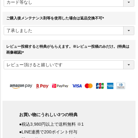
必
須
)
ご購入後メンテナンス剤等を使用した場合は返品交換不可
(
必
須
)
レビュー投稿すると特典がもらえます。※レビュー投稿のみだけ。(特典は
画像確認)
(
必
須
)
お買い物にうれしい3つの特典
●税込3,980円以上で送料無料 ※1
●LINE連携で200ポイント付与