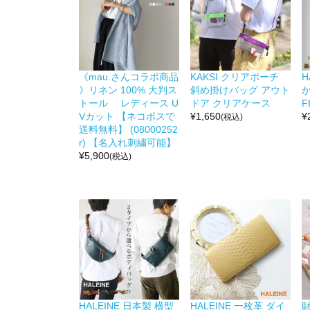
《mau.さんコラボ商品
KAKSI クリアポーチ
H
》リネン 100% 大判ス
斜め掛けバッグ アウト
か
トール レディース U
ドア クリアケース
F
Vカット 【ネコポスで
¥
1,650
¥
(税込)
送料無料】 (08000252
r) 【名入れ刺繍可能】
¥
5,900
(税込)
HALEINE 日本製 横型
HALEINE 一枚革 ダイ