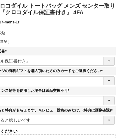
クロコダイル トートバッグ メンズ センター取り
『クロコダイル保証書付き』 4FA
17-mens-1r
税込
進呈 ]
証書
(
必
須
ージの有料ギフトを購入頂いた方のみカードをご選択ください
)
(
必
須
ナンス剤等を使用した場合は返品交換不可
)
(
必
須
ると特典がもらえます。※レビュー投稿のみだけ。(特典は画像確認)
)
(
必
須
てください
)