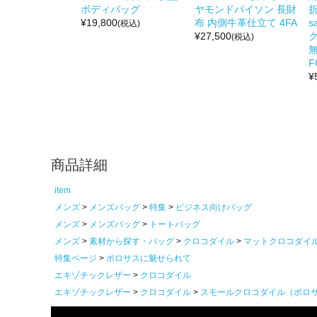
ボディバッグ
ヤモンドパイソン 長財
折
¥
19,800
布 内側牛革仕立て 4FA
s
(税込)
¥
27,500
(税込)
無
F
¥
商品詳細
item
メンズ
メンズバッグ
特集
ビジネス向けバッグ
メンズ
メンズバッグ
トートバッグ
メンズ
素材から探す・バッグ
クロコダイル
マットクロコダイ
特集ページ
ポロサスに魅せられて
エキゾチックレザー
クロコダイル
エキゾチックレザー
クロコダイル
スモールクロコダイル（ポロ