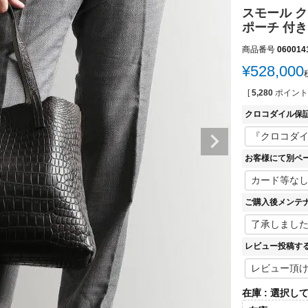
スモール 
ポーチ 付き
商品番号
060014
¥
528,000
[
5,280
ポイント
クロコダイル保
お客様にて別ペ
ご購入後メンテ
レビュー投稿す
在庫
選択し