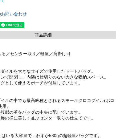
いて
のお問い合わせ
商品詳細
入る／センター取り／軽量／肩掛け可
コダイルを大きなサイズで使用したトートバッグ。
タンで開閉し、内装は仕切りのない大きな収納スペース。
ッグとして使えるポーチが付属しています。
ダイルの中でも最高級種とされるスモールクロコダイル(ポロ
使用。
の腹部の革をバッグの中央に配しています。
対称の様に美しく並ぶセンター取りの仕立てです。
々はいる大容量で、わずか580gの超軽量バッグです。