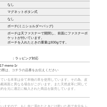
なし
マグネットボタン式
なし
ポーチ(ミニショルダーバッグ)
ポーチは天ファスナーで開閉し、前面にファスナーポ
ケットが付いています。
ポーチを入れたときの重量は830gです。
：ラッピング対応
7-mens-1r
の際は、コチラの品番をお伝えください
している本革は全て本物の革を使用しています。その為、皮
掲載画面と異なる場合がございます。また天然皮革に関して
条約を元に適正に輸入された商品を販売しています。
意
嫌いますので、もし水に濡れたときには乾いた布で水分をふ