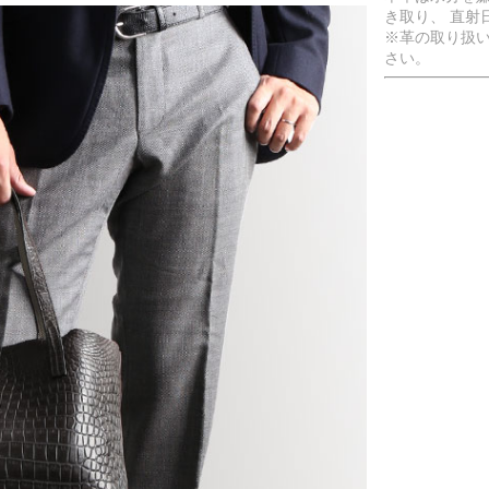
き取り、 直射
※革の取り扱
さい。