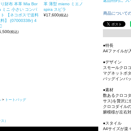
返品特約につ
り財布 本革 Mia Bor
革 薄型 mieno ミエノ
a ミニ 小さい コンパ
spira スピラ
商品について
クト 【ネコポスで送料
¥
17,600
(税込)
料】 (07000338r) 4
C
5,500
(税込)
●特長
A4ファイルが
●デザイン
スモールクロ
マグネットボ
バッグインバ
●素材
数あるクロコ
ル
トートバッグ
サス)を贅沢に
クロコダイル
腑模様が左右
サス）
●スタイル
A4サイズが楽