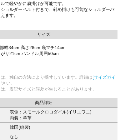
ドルで軽やかに肩掛けが可能です。
はショルダーベルト付きで、斜め掛けも可能なショルダーバ
使えます。
サイズ
部幅34cm 高さ28cm 底マチ14cm
り21cm ハンドル周囲50cm
品は、独自の方法により採寸しています。詳細は
[サイズガイ
ださい。
ては、表記サイズと誤差が生じることがあります。
商品詳細
表側：スモールクロコダイル(イリエワニ)
内装：羊革
韓国(縫製)
なし