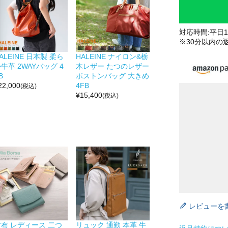
対応時間:平日10
※30分以内の
ALEINE 日本製 柔ら
HALEINE ナイロン&栃
牛革 2WAYバッグ 4
木レザー たつのレザー
B
ボストンバッグ 大きめ
22,000
4FB
(税込)
¥
15,400
(税込)
レビューを
財布 レディース 二つ
リュック 通勤 本革 牛