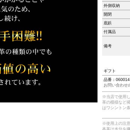
外側収納
開閉
底鋲
付属品
備考
ギフト
品番：0600141
お問い合わせ
※当店で使用
革の模様など
はワシントン
※使用上の注
本革は水分を