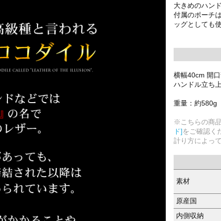
大きめのハン
付属のポーチ
ッグとしても
横幅40cm 開口
ハンドル立ち上が
重量：約580g
※こちらの商
ド]
をご確認く
計り方によっ
素材
原産国
内側収納