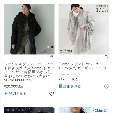
シームレス ダウン コート フー
Filomo プリント カシミヤ
ド付き 女性 大人 filomo 冬 アウ
100％ 大判 ガーゼストール 7F
ター 中綿 上着 防風 温かい 防
Filomo
寒 おしゃれ かわいい 大きい
¥
17,600
税込
5F(No.08000299)
¥
20,900
詳細を見る
税込
詳細を見る