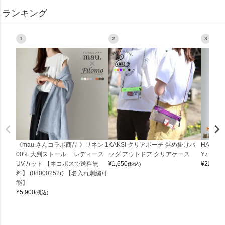
ランキング
1
2
3
《mau.さんコラボ商品 》リネン 1
KAKSI クリアポーチ 斜め掛けバ
HALEI
00% 大判ストール レディース
ッグ アウトドア クリアケース
Yバッグ 
UVカット 【ネコポスで送料無
¥
1,650
¥
22,000
(税込)
料】 (08000252r) 【名入れ刺繍可
能】
¥
5,900
(税込)