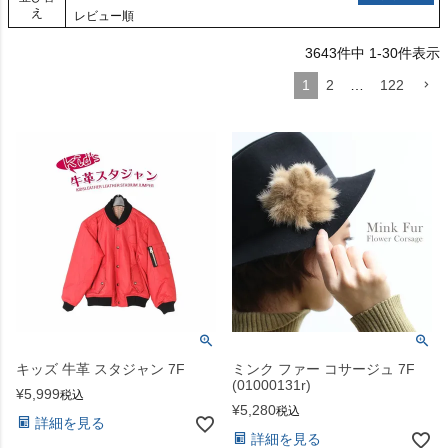
え
レビュー順
3643
件中
1
-
30
件表示
1
2
…
122
キッズ 牛革 スタジャン 7F
ミンク ファー コサージュ 7F
(01000131r)
¥
5,999
税込
¥
5,280
税込
詳細を見る
詳細を見る