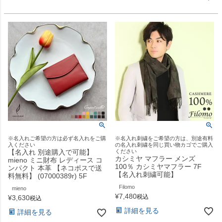
※名入れご希望の方は必ず名入れをご購
※名入れ刺繍をご希望の方は、別途有料
入ください
の名入れ刺繍を同じ買い物カゴでご購入
【名入れ 別途購入で可能】
ください
カシミヤ マフラー メンズ
mieno ミニ財布 レディース コ
100％ カシミヤマフラー 7F
ンパクト 本革 【ネコポスで送
【名入れ刺繍可能】
料無料】 (07000389r) 5F
Filomo
mieno
¥
7,480
税込
¥
3,630
税込
詳細を見る
詳細を見る