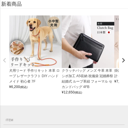
新着商品
犬用リード 手作りキット 本革 ロ
クラッチバッグ メンズ 牛革 本革
掛け時計
ープ レザークラフト DIY ハンド
シボ加工 A5収納 祝儀袋 冠婚葬祭
計 (0900
メイド 初心者 7F
結婚式 ループ革紐 フォーマル セ
¥
7,150
(
¥
6,200
カンドバッグ 4FB
(税込)
¥
12,650
(税込)
ITEM