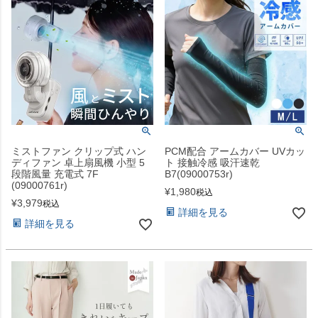
ミストファン クリップ式 ハン
PCM配合 アームカバー UVカッ
ディファン 卓上扇風機 小型 5
ト 接触冷感 吸汗速乾
段階風量 充電式 7F
B7(09000753r)
(09000761r)
¥
1,980
税込
¥
3,979
税込
詳細を見る
詳細を見る