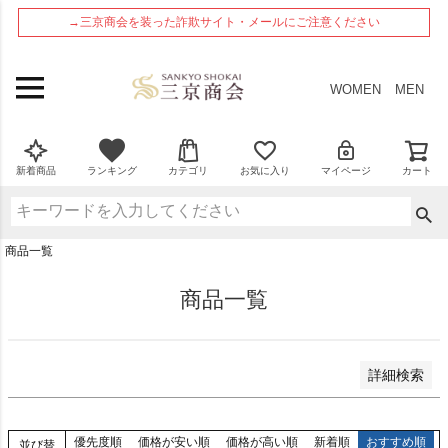
ペー
在庫なし商品
→三京商会を装った詐欺サイト・メールにご注意ください
ジト
在庫なし商品を表示しない
ップ
へ
商品番号
WOMEN
MEN
並び順
新着順
新着商品
ランキング
カテゴリ
お気に入り
マイページ
カート
登録順
価格が安い順
価格が高い順
商品一覧
優先度順
レビュー順
商品一覧
検索
詳細検索
優先度順
価格が安い順
価格が高い順
新着順
おすすめ順
並び替