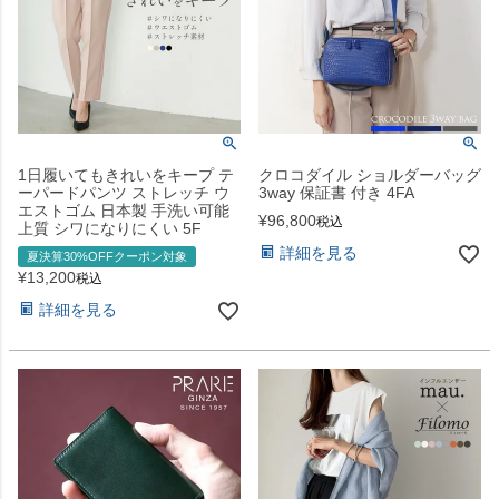
1日履いてもきれいをキープ テ
クロコダイル ショルダーバッグ
ーパードパンツ ストレッチ ウ
3way 保証書 付き 4FA
エストゴム 日本製 手洗い可能
¥
96,800
税込
上質 シワになりにくい 5F
詳細を見る
夏決算30%OFFクーポン対象
¥
13,200
税込
詳細を見る