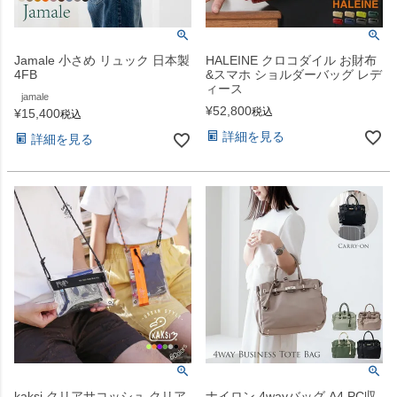
Jamale 小さめ リュック 日本製
HALEINE クロコダイル お財布
4FB
&スマホ ショルダーバッグ レデ
ィース
jamale
¥
52,800
税込
¥
15,400
税込
詳細を見る
詳細を見る
kaksi クリアサコッシュ クリア
ナイロン 4wayバッグ A4 PC収