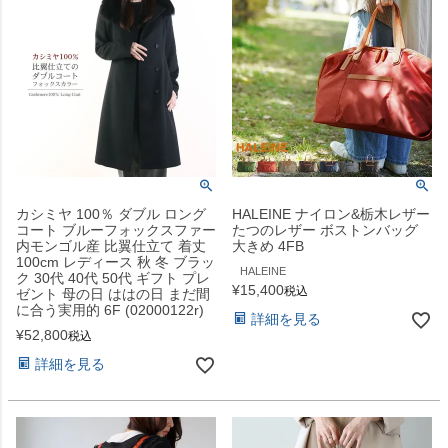
カシミヤ 100％ ダブル ロング
HALEINE ナイロン&栃木レザー
コート ブルーフォックスファー
たつのレザー ボストンバッグ
内モンゴル産 比翼仕立て 着丈
大きめ 4FB
100cm レディース 秋 冬 ブラッ
HALEINE
ク 30代 40代 50代 ギフト プレ
¥
15,400
税込
ゼント 母の日 ははの日 まだ間
に合う実用的 6F (02000122r)
詳細を見る
¥
52,800
税込
詳細を見る