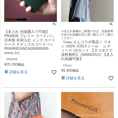
【名入れ 別途購入で可能】
※名入れ刺繍をご希望の方は、別途有料
の名入れ刺繍を同じ買い物カゴでご購入
PRAIRIE プレリー コードバン
ください
日本製 名刺入れ メンズ カード
《mau.さんコラボ商品 》リネ
ケース ナチュラルコードバン
ン 100% 大判ストール レデ
PRAIRIEGINZA(09000490-
ィース UVカット 【ネコポスで
mens-1r)
送料無料】 (08000252r) 【名入
れ刺繍可能】
PRAIRIE
¥
25,300
税込
Filomo
¥
5,900
税込
詳細を見る
詳細を見る