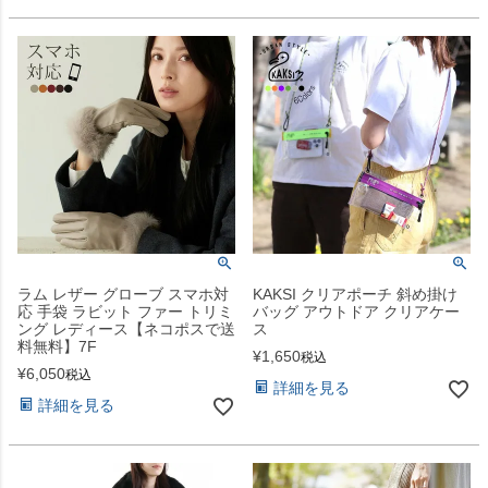
ラム レザー グローブ スマホ対
KAKSI クリアポーチ 斜め掛け
応 手袋 ラビット ファー トリミ
バッグ アウトドア クリアケー
ング レディース【ネコポスで送
ス
料無料】7F
¥
1,650
税込
¥
6,050
税込
詳細を見る
詳細を見る