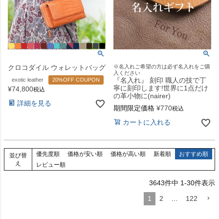
クロコダイル ウォレットバッグ
※名入れご希望の方は必ず名入れをご購
入ください
『名入れ』 刻印 職人の技で丁
exotic leather
20%OFF COUPON
寧に刻印します!世界に1点だけ
¥
74,800
税込
の革小物に(nairer)
詳細を見る
期間限定価格
¥
770
税込
カートに入れる
優先度順
価格が安い順
価格が高い順
新着順
おすすめ順
並び替
え
レビュー順
3643
件中
1
-
30
件表示
1
2
…
122