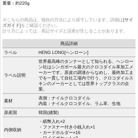
重量：約220g
※こちらの商品は、独自の方法により採寸しています。詳細は
[サイ
ズガイド]
をご確認ください。
計り方によっては、表記サイズと誤差が生じることがあります。
商品詳細
ラベル
HENG LONG[ヘンローン]
世界最高峰のタンナーとして知られる、ヘンロー
ン社はシンガポール最大のクロコダイル革加工メ
ーカーです。原皮の調達からなめし、最終加工ま
ラベル説明
でを一貫して自社工場内で行う、クロコダイルス
キンのメーカーとしては世界トップクラスの企
業。
表側：ナイルクロコダイル
素材
内装：ナイルクロコダイル、ラム革、生地
原産国
韓国(縫製)
・紙幣入れ×2
・ファスナー付き小銭入れ×1
内側収納
・カードホルダー×16
・ワイドポケット×2