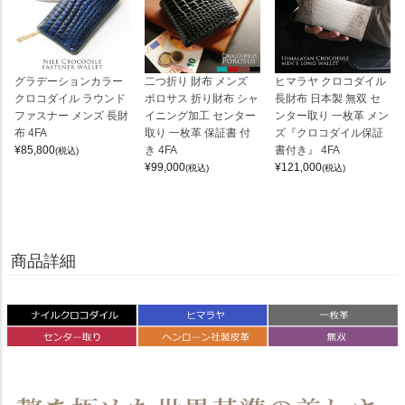
グラデーションカラー
二つ折り 財布 メンズ
ヒマラヤ クロコダイル
クロコダイル ラウンド
ポロサス 折り財布 シャ
長財布 日本製 無双 セ
ファスナー メンズ 長財
イニング加工 センター
ンター取り 一枚革 メン
布 4FA
取り 一枚革 保証書 付
ズ『クロコダイル保証
¥
85,800
き 4FA
書付き』 4FA
(税込)
¥
99,000
¥
121,000
(税込)
(税込)
商品詳細