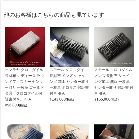
他のお客様はこちらの商品も見ています
ヒマラヤ クロコダイル
スモール クロコダイル
スモール クロコダイル
長財布 レディース ラウ
長財布 メンズ シャイニ
メンズ 長財布 シャイニ
ンドファスナー センタ
ング 加工 センター取り
ング加工 無双 一枚革
ー取り 一枚革 ゴールド
一枚革 ポロサス 保証書
センター取り 保証書 付
金具『クロコダイル保
付き 4FA
き 4FA
証書付き』 4FA
¥
143,000
¥
165,000
(税込)
(税込)
¥
96,800
(税込)