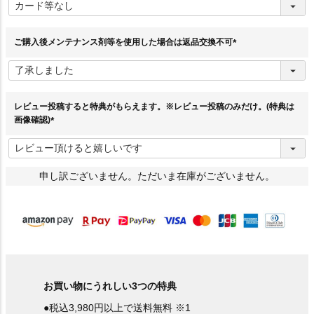
必
須
)
ご購入後メンテナンス剤等を使用した場合は返品交換不可
(
必
須
)
レビュー投稿すると特典がもらえます。※レビュー投稿のみだけ。(特典は
画像確認)
(
必
須
)
申し訳ございません。ただいま在庫がございません。
お買い物にうれしい3つの特典
●税込3,980円以上で送料無料 ※1