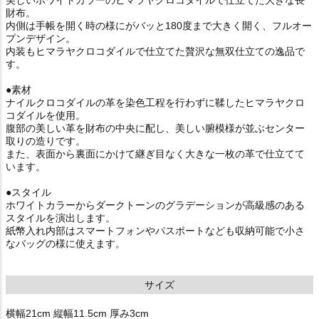
財布。
内側は手帳を開く時の様にがバッと180度まで大きく開く、フルオー
プンデザイン。
内装もヒマラヤクロコダイルで仕立てた贅沢な無双仕立ての逸品で
す。
●素材
ナイルクロコダイルの革を染色工程を行わずに鞣したヒマラヤクロ
コダイルを使用。
腹部の美しい革を財布の中央に配し、美しい腑模様が並ぶセンター
取りの造りです。
また、表面から裏面にかけて継ぎ目なく大きな一枚の革で仕立てて
います。
●スタイル
ホワイトカラーからダークトーンのグラデーションが高級感のある
スタイルを演出します。
紙幣入れ内部はスマートフォンやパスポートなども収納可能で小さ
なバッグの様に使えます。
サイズ
横幅21cm 縦幅11.5cm 厚み3cm