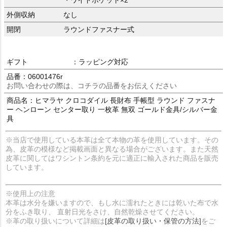
外側収納
なし
開閉
ラウンドファスナー式
ギフト
：ラッピング対応
品番：06001476r
お問い合わせの際は、コチラの品番をお伝えください
商品名：ヒマラヤ クロコダイル 長財布 手帳型 ラウンド ファスナ
ー ヘンローン センター取り 一枚革 無双 ゴールド金具/シルバー金
具
※当店で使用している本革は全て本物の革を使用しています。その
為、皮革の模様など掲載画面と異なる場合がございます。また天然
皮革に関してはワシントン条約を元に適正に輸入された商品を販売
しています。
※使用上の注意
本革は水分を嫌いますので、もし水に濡れたときには乾いた布で水
分をふき取り、 直射日光をさけ、自然乾燥させてください。
※革の取り扱いについて詳細は
[皮革の取り扱い・保管の方法]
をご