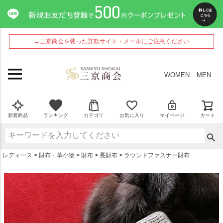
ペー
ジト
ップ
へ
→三京商会を装った詐欺サイト・メールにご注意ください
WOMEN
MEN
新着商品
ランキング
カテゴリ
お気に入り
マイページ
カート
レディース
財布・革小物
財布
長財布
ラウンドファスナー財布