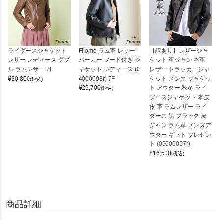
ライダースジャケット
Filomo ラム革 レザー
【訳あり】レザージャ
レザー レディース ダブ
パーカー フード付き ジ
ケット 革ジャン 本革
ル ラムレザー 7F
ャケット レディース (0
レザー トラッカージャ
¥
30,800
4000098r) 7F
ケット メンズ ジャケッ
(税込)
¥
29,700
ト アウター 秋冬 ライ
(税込)
ダースジャケット 本皮
皮 革 ラムレザー ライ
ダース 黒 ブラック 皮
ジャン ラム革 メンズア
ウター ギフト プレゼン
ト (05000057r)
¥
16,500
(税込)
商品詳細