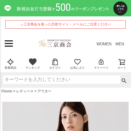
ペー
ジト
ップ
へ
→三京商会を装った詐欺サイト・メールにご注意ください
WOMEN
MEN
新着商品
ランキング
カテゴリ
お気に入り
マイページ
カート
Filomo
レディース
アウター