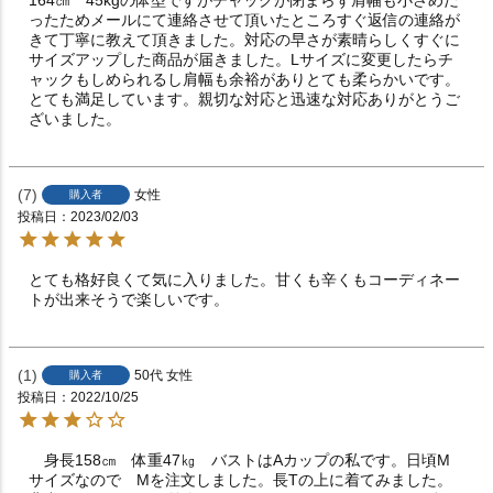
ったためメールにて連絡させて頂いたところすぐ返信の連絡が
きて丁寧に教えて頂きました。対応の早さが素晴らしくすぐに
サイズアップした商品が届きました。Lサイズに変更したらチ
ャックもしめられるし肩幅も余裕がありとても柔らかいです。
とても満足しています。親切な対応と迅速な対応ありがとうご
ざいました。
7
女性
購入者
投稿日
2023/02/03
とても格好良くて気に入りました。甘くも辛くもコーディネー
トが出来そうで楽しいです。
1
50代
女性
購入者
投稿日
2022/10/25
　身長158㎝　体重47㎏　バストはAカップの私です。日頃M
サイズなので　Mを注文しました。長Tの上に着てみました。