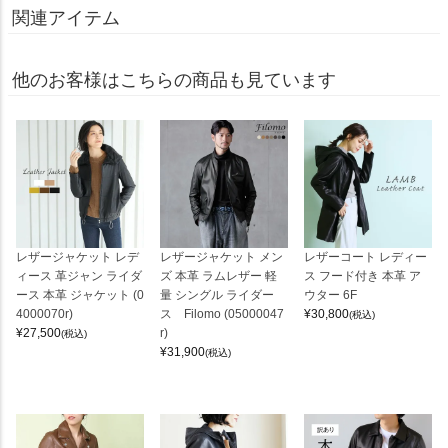
関連アイテム
他のお客様はこちらの商品も見ています
レザージャケット レデ
レザージャケット メン
レザーコート レディー
ィース 革ジャン ライダ
ズ 本革 ラムレザー 軽
ス フード付き 本革 ア
ース 本革 ジャケット (0
量 シングル ライダー
ウター 6F
4000070r)
ス Filomo (05000047
¥
30,800
(税込)
¥
27,500
r)
(税込)
¥
31,900
(税込)