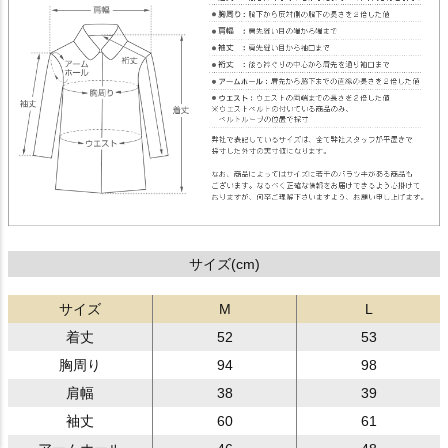
サイズ(cm)
サイズ
M
L
着丈
52
53
胸周り
94
98
肩幅
38
39
袖丈
60
61