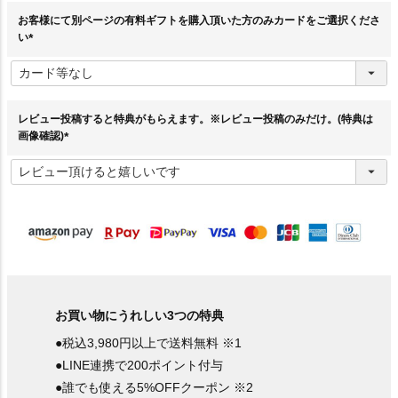
お客様にて別ページの有料ギフトを購入頂いた方のみカードをご選択くださ
い
(
必
須
)
レビュー投稿すると特典がもらえます。※レビュー投稿のみだけ。(特典は
画像確認)
(
必
須
)
お買い物にうれしい3つの特典
●税込3,980円以上で送料無料 ※1
●LINE連携で200ポイント付与
●誰でも使える5%OFFクーポン ※2