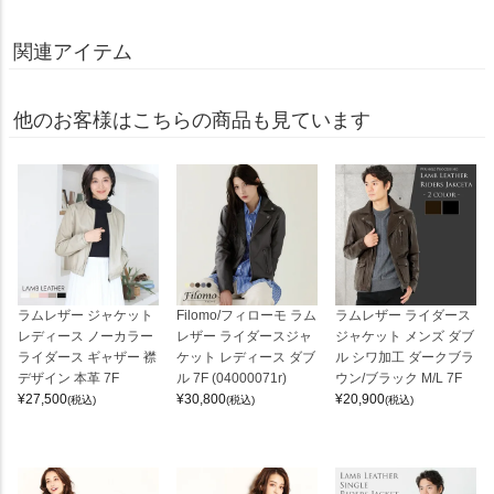
関連アイテム
他のお客様はこちらの商品も見ています
ラムレザー ジャケット
Filomo/フィローモ ラム
ラムレザー ライダース
レディース ノーカラー
レザー ライダースジャ
ジャケット メンズ ダブ
ライダース ギャザー 襟
ケット レディース ダブ
ル シワ加工 ダークブラ
デザイン 本革 7F
ル 7F (04000071r)
ウン/ブラック M/L 7F
¥
27,500
¥
30,800
¥
20,900
(税込)
(税込)
(税込)