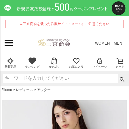
ペー
ジト
ップ
へ
→三京商会を装った詐欺サイト・メールにご注意ください
WOMEN
MEN
新着商品
ランキング
カテゴリ
お気に入り
マイページ
カート
Filomo
レディース
アウター