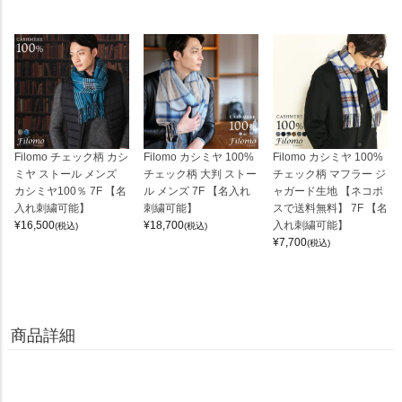
Filomo チェック柄 カシ
Filomo カシミヤ 100%
Filomo カシミヤ 100%
ミヤ ストール メンズ
チェック柄 大判 ストー
チェック柄 マフラー ジ
カシミヤ100％ 7F 【名
ル メンズ 7F 【名入れ
ャガード生地 【ネコポ
入れ刺繍可能】
刺繍可能】
スで送料無料】 7F 【名
¥
16,500
¥
18,700
入れ刺繍可能】
(税込)
(税込)
¥
7,700
(税込)
商品詳細