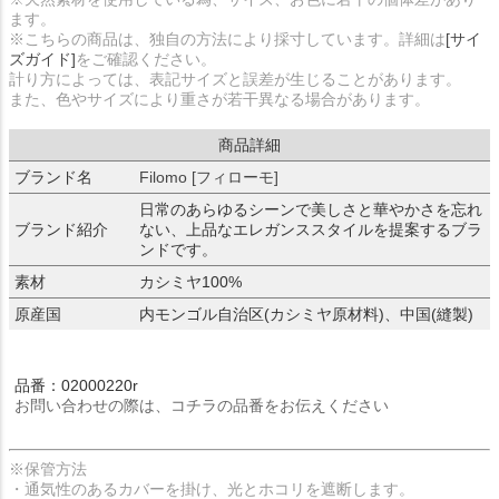
ます。
※こちらの商品は、独自の方法により採寸しています。詳細は
[サイ
ズガイド]
をご確認ください。
計り方によっては、表記サイズと誤差が生じることがあります。
また、色やサイズにより重さが若干異なる場合があります。
商品詳細
ブランド名
Filomo [フィローモ]
日常のあらゆるシーンで美しさと華やかさを忘れ
ブランド紹介
ない、上品なエレガンススタイルを提案するブラ
ンドです。
素材
カシミヤ100%
原産国
内モンゴル自治区(カシミヤ原材料)、中国(縫製)
品番：02000220r
お問い合わせの際は、コチラの品番をお伝えください
※保管方法
・通気性のあるカバーを掛け、光とホコリを遮断します。