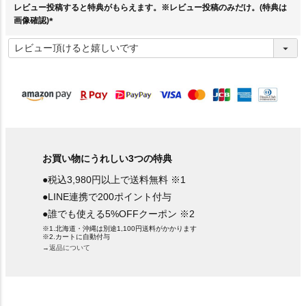
レビュー投稿すると特典がもらえます。※レビュー投稿のみだけ。(特典は
画像確認)
(
必
須
)
お買い物にうれしい3つの特典
●税込3,980円以上で送料無料 ※1
●LINE連携で200ポイント付与
●誰でも使える5%OFFクーポン ※2
※1.北海道・沖縄は別途1,100円送料がかかります
※2.カートに自動付与
→返品について