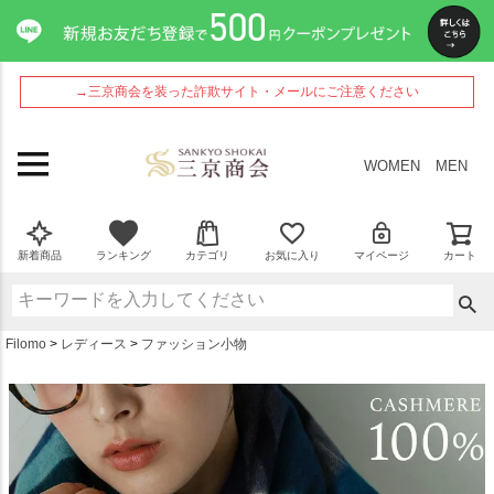
ペー
ジト
ップ
へ
→三京商会を装った詐欺サイト・メールにご注意ください
WOMEN
MEN
新着商品
ランキング
カテゴリ
お気に入り
マイページ
カート
Filomo
レディース
ファッション小物