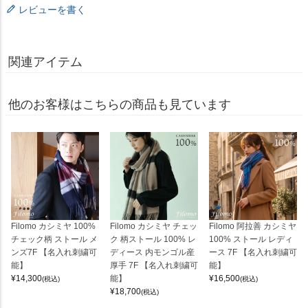
レビューを書く
関連アイテム
他のお客様はこちらの商品も見ています
Filomo カシミヤ 100%
Filomo カシミヤ チェッ
Filomo 阿拉善 カシミヤ
チェック柄 ストール メ
ク 柄ストール 100% レ
100% ストール レディ
ンズ7F 【名入れ刺繍可
ディース 内モンゴル産
ース 7F 【名入れ刺繍可
能】
厚手 7F 【名入れ刺繍可
能】
¥
14,300
能】
¥
16,500
(税込)
(税込)
¥
18,700
(税込)