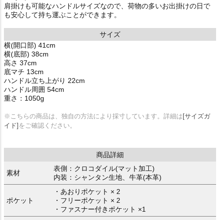
肩掛けも可能なハンドルサイズなので、荷物の多いお出掛けの日で
も安心して持ち運ぶことができます。
サイズ
横(開口部) 41cm
横(底部) 38cm
高さ 37cm
底マチ 13cm
ハンドル立ち上がり 22cm
ハンドル周囲 54cm
重さ：1050g
※こちらの商品は、独自の方法により採寸しています。詳細は
[サイズガ
イド]
をご確認ください。
商品詳細
表側：クロコダイル(マット加工)
素材
内装：シャンタン生地、牛革(本革)
・あおりポケット × 2
ポケット
・フリーポケット × 2
・ファスナー付きポケット ×1