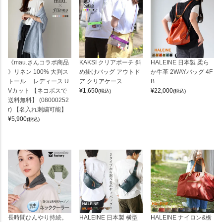
《mau.さんコラボ商品
KAKSI クリアポーチ 斜
HALEINE 日本製 柔ら
》リネン 100% 大判ス
め掛けバッグ アウトド
か牛革 2WAYバッグ 4F
トール レディース U
ア クリアケース
B
Vカット 【ネコポスで
¥
1,650
¥
22,000
(税込)
(税込)
送料無料】 (08000252
r) 【名入れ刺繍可能】
¥
5,900
(税込)
長時間ひんやり持続。
HALEINE 日本製 横型
HALEINE ナイロン&栃