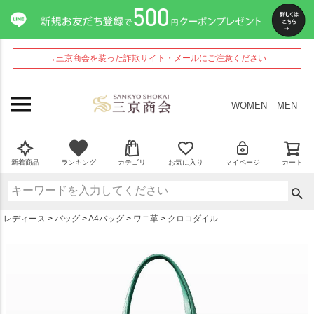
ペー
ジト
ップ
へ
→三京商会を装った詐欺サイト・メールにご注意ください
WOMEN
MEN
新着商品
ランキング
カテゴリ
お気に入り
マイページ
カート
レディース
バッグ
A4バッグ
ワニ革
クロコダイル