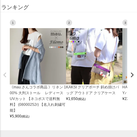
ランキング
1
2
3
《mau.さんコラボ商品 》リネン 1
KAKSI クリアポーチ 斜め掛けバ
HALEI
00% 大判ストール レディース
ッグ アウトドア クリアケース
Yバッグ 
UVカット 【ネコポスで送料無
¥
1,650
¥
22,000
(税込)
料】 (08000252r) 【名入れ刺繍可
能】
¥
5,900
(税込)