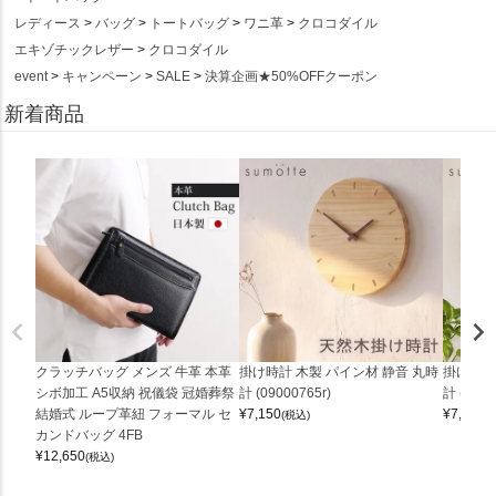
レディース
バッグ
トートバッグ
ワニ革
クロコダイル
エキゾチックレザー
クロコダイル
event
キャンペーン
SALE
決算企画★50%OFFクーポン
新着商品
クラッチバッグ メンズ 牛革 本革
掛け時計 木製 パイン材 静音 丸時
掛け時計
シボ加工 A5収納 祝儀袋 冠婚葬祭
計 (09000765r)
計 (0900
結婚式 ループ革紐 フォーマル セ
¥
7,150
¥
7,150
(税込)
(
カンドバッグ 4FB
¥
12,650
(税込)