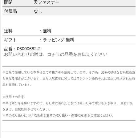
開閉
天ファスナー
付属品
なし
送料
：無料
ギフト
：ラッピング 無料
品番：06000682-2
お問い合わせの際は、コチラの品番をお伝えください
※当店で使用している本革は全て本物の革を使用しています。その為、皮革の模様など掲載画面
と異なる場合がございます。また天然皮革に関してはワシントン条約を元に適正に輸入された商
品を販売しています。
※使用上の注意
本革は水分をを嫌いますので、もし水に濡れたときには乾いた布で水分をふき取り、 直射日光
をさけ、自然乾燥させてください。
※革の取り扱いについて詳細は
[皮革の取り扱い・保管の方法]
をご確認ください。