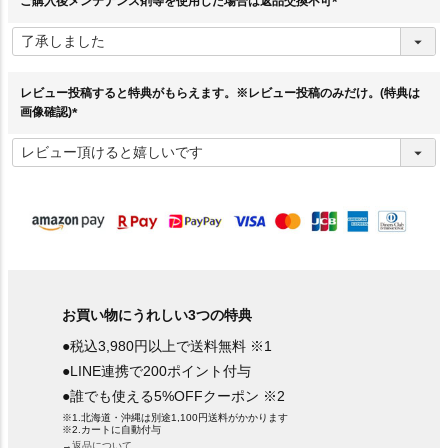
ご購入後メンテナンス剤等を使用した場合は返品交換不可
(
必
須
)
レビュー投稿すると特典がもらえます。※レビュー投稿のみだけ。(特典は
画像確認)
(
必
須
)
お買い物にうれしい3つの特典
●税込3,980円以上で送料無料 ※1
●LINE連携で200ポイント付与
●誰でも使える5%OFFクーポン ※2
※1.北海道・沖縄は別途1,100円送料がかかります
※2.カートに自動付与
→返品について