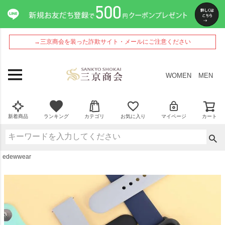
ペー
ジト
ップ
へ
→三京商会を装った詐欺サイト・メールにご注意ください
WOMEN
MEN
新着商品
ランキング
カテゴリ
お気に入り
マイページ
カート
edewwear