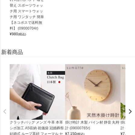
替え スポーツウォッ
チ用 スマートウォッ
チ用 ワンタッチ 簡単
【ネコポスで送料無
料】 (09000704r)
¥
980
(税込)
新着商品
クラッチバッグ メンズ 牛革 本革
掛け時計 木製 パイン材 静音 丸時
掛け時計
シボ加工 A5収納 祝儀袋 冠婚葬祭
計 (09000765r)
計 (0900
結婚式 ループ革紐 フォーマル セ
¥
7,150
¥
7,150
(税込)
(