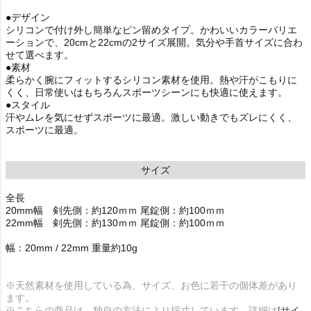
●デザイン
シリコンで付け外し簡単なピン留めタイプ。かわいいカラーバリエ
ーションで、20cmと22cmの2サイズ展開。気分や手首サイズに合わ
せて選べます。
●素材
柔らかく腕にフィットするシリコン素材を使用。熱や汗がこもりに
くく、日常使いはもちろんスポーツシーンにも快適に使えます。
●スタイル
汗やムレを気にせずスポーツに最適。激しい動きでもズレにくく、
スポーツに最適。
サイズ
全長
20mm幅 剣先側：約120ｍｍ 尾錠側：約100ｍｍ
22mm幅 剣先側：約130ｍｍ 尾錠側：約100ｍｍ
幅：20mm / 22mm 重量約10g
※天然素材を使用している為、サイズ、お色に若干の個体差があり
ます。
※こちらの商品は、独自の方法により採寸しています。詳細は
[サイ