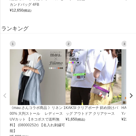
カンドバッグ 4FB
¥
12,650
(税込)
ランキング
1
2
3
《mau.さんコラボ商品 》リネン 1
KAKSI クリアポーチ 斜め掛けバ
HALEI
00% 大判ストール レディース
ッグ アウトドア クリアケース
Yバッグ 
UVカット 【ネコポスで送料無
¥
1,650
¥
22,000
(税込)
料】 (08000252r) 【名入れ刺繍可
能】