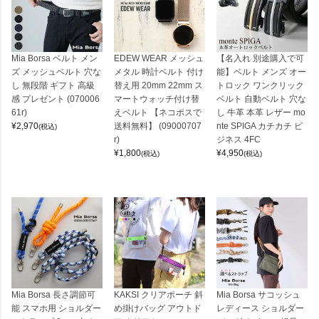
Mia Borsa ベルト メン
EDEW WEAR メッシュ
【名入れ 別途購入で可
ズ メッシュベルト 穴な
メタル 時計ベルト 付け
能】ベルト メンズ オー
し 無段階 ギフト 高級
替え用 20mm 22mm ス
トロック ワンクリック
感 プレゼント (070006
マートウォッチ付け替
ベルト 自動ベルト 穴な
61r)
えベルト 【ネコポスで
し 牛革 本革 レザー mo
¥
2,970
送料無料】 (09000707
nte SPIGA カチカチ ビ
(税込)
r)
ジネス 4FC
¥
1,800
¥
4,950
(税込)
(税込)
Mia Borsa 長さ調節可
KAKSI クリアポーチ 斜
Mia Borsa サコッシュ
能 スマホ用 ショルダー
め掛けバッグ アウトド
レディース ショルダー