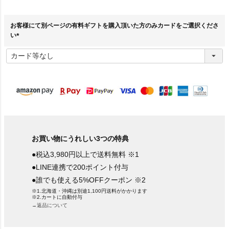
お客様にて別ページの有料ギフトを購入頂いた方のみカードをご選択くださ
い
(
必
須
)
お買い物にうれしい3つの特典
●税込3,980円以上で送料無料 ※1
●LINE連携で200ポイント付与
●誰でも使える5%OFFクーポン ※2
※1.北海道・沖縄は別途1,100円送料がかかります
※2.カートに自動付与
→返品について