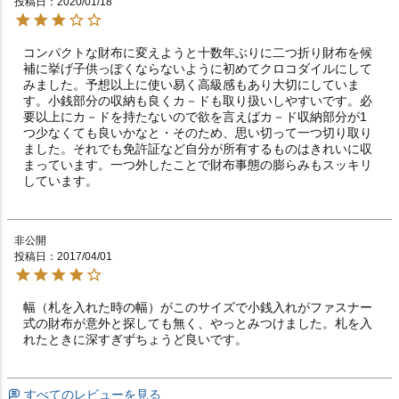
投稿日
2020/01/18
コンパクトな財布に変えようと十数年ぶりに二つ折り財布を候
補に挙げ子供っぽくならないように初めてクロコダイルにして
みました。予想以上に使い易く高級感もあり大切にしていま
す。小銭部分の収納も良くカ－ドも取り扱いしやすいです。必
要以上にカ－ドを持たないので欲を言えばカ－ド収納部分が1
つ少なくても良いかなと・そのため、思い切って一つ切り取り
ました。それでも免許証など自分が所有するものはきれいに収
まっています。一つ外したことで財布事態の膨らみもスッキリ
しています。
非公開
投稿日
2017/04/01
幅（札を入れた時の幅）がこのサイズで小銭入れがファスナー
式の財布が意外と探しても無く、やっとみつけました。札を入
れたときに深すぎずちょうど良いです。
すべてのレビューを見る