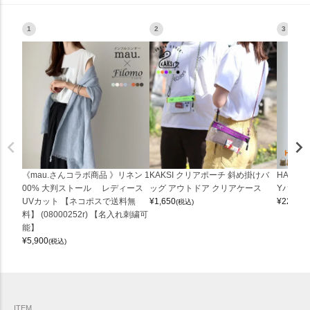
1
2
3
《mau.さんコラボ商品 》リネン 1
KAKSI クリアポーチ 斜め掛けバ
HALEI
00% 大判ストール レディース
ッグ アウトドア クリアケース
Yバッグ 
UVカット 【ネコポスで送料無
¥
1,650
¥
22,000
(税込)
料】 (08000252r) 【名入れ刺繍可
能】
¥
5,900
(税込)
ITEM