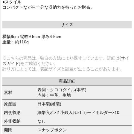
●スタイル
コンパクトながら十分な収納力を持ったお財布。
サイズ
横幅9cm 縦幅9.5cm 厚み4.5cm
重量：約110g
※こちらの商品は、独自の方法により採寸しています。詳細は
[サイ
ズガイド]
をご確認ください。
計り方によっては、表記サイズと誤差が生じることがあります。
商品詳細
表側：クロコダイル(本革)
素材
内装：牛革、生地
原産国
日本製(縫製)
内側収納
紙幣入れ×2 小銭入れ×1 カードホルダー×10
外側収納
なし
開閉
スナップボタン