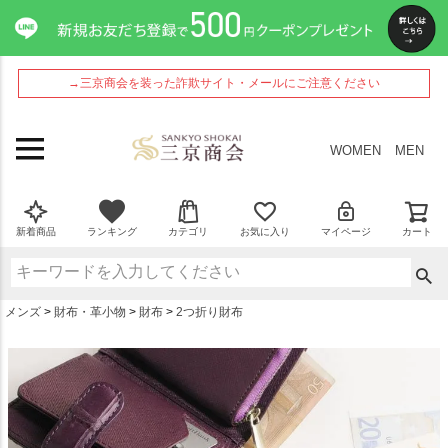
ペー
ジト
ップ
へ
→三京商会を装った詐欺サイト・メールにご注意ください
WOMEN
MEN
新着商品
ランキング
カテゴリ
お気に入り
マイページ
カート
メンズ
財布・革小物
財布
2つ折り財布