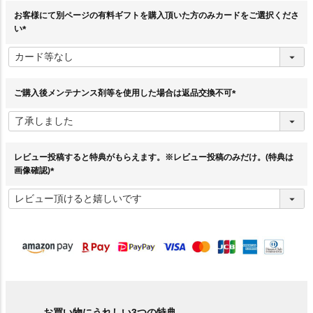
お客様にて別ページの有料ギフトを購入頂いた方のみカードをご選択くださ
い
(
必
須
)
ご購入後メンテナンス剤等を使用した場合は返品交換不可
(
必
須
)
レビュー投稿すると特典がもらえます。※レビュー投稿のみだけ。(特典は
画像確認)
(
必
須
)
お買い物にうれしい3つの特典