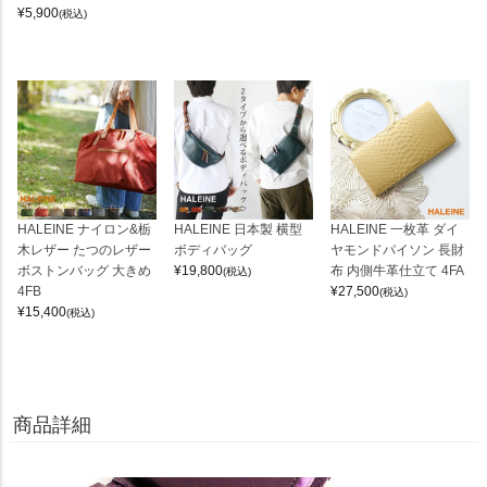
¥
5,900
(税込)
HALEINE ナイロン&栃
HALEINE 日本製 横型
HALEINE 一枚革 ダイ
木レザー たつのレザー
ボディバッグ
ヤモンドパイソン 長財
ボストンバッグ 大きめ
¥
19,800
布 内側牛革仕立て 4FA
(税込)
4FB
¥
27,500
(税込)
¥
15,400
(税込)
商品詳細