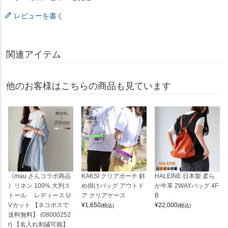
レビューを書く
関連アイテム
他のお客様はこちらの商品も見ています
《mau.さんコラボ商品
KAKSI クリアポーチ 斜
HALEINE 日本製 柔ら
》リネン 100% 大判ス
め掛けバッグ アウトド
か牛革 2WAYバッグ 4F
トール レディース U
ア クリアケース
B
Vカット 【ネコポスで
¥
1,650
¥
22,000
(税込)
(税込)
送料無料】 (08000252
r) 【名入れ刺繍可能】