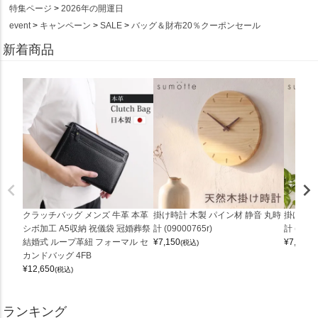
特集ページ
2026年の開運日
event
キャンペーン
SALE
バッグ＆財布20％クーポンセール
新着商品
クラッチバッグ メンズ 牛革 本革
掛け時計 木製 パイン材 静音 丸時
掛け時計
シボ加工 A5収納 祝儀袋 冠婚葬祭
計 (09000765r)
計 (0900
結婚式 ループ革紐 フォーマル セ
¥
7,150
¥
7,150
(税込)
(
カンドバッグ 4FB
¥
12,650
(税込)
ランキング