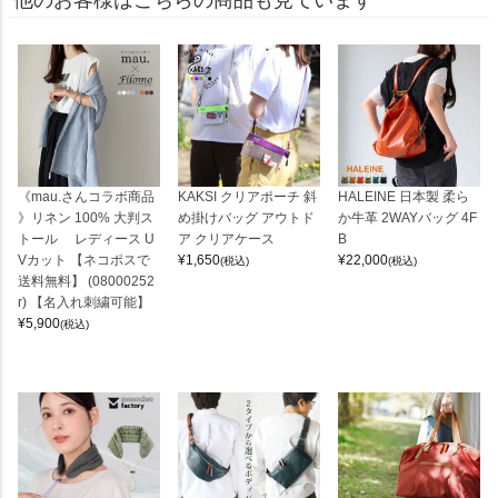
《mau.さんコラボ商品
KAKSI クリアポーチ 斜
HALEINE 日本製 柔ら
》リネン 100% 大判ス
め掛けバッグ アウトド
か牛革 2WAYバッグ 4F
トール レディース U
ア クリアケース
B
Vカット 【ネコポスで
¥
1,650
¥
22,000
(税込)
(税込)
送料無料】 (08000252
r) 【名入れ刺繍可能】
¥
5,900
(税込)