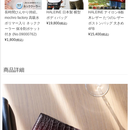
長時間ひんやり持続。
HALEINE 日本製 横型
HALEINE ナイロン&栃
mochro factory 高吸水
ボディバッグ
木レザー たつのレザー
ポリマー入り ネックク
¥
19,800
ボストンバッグ 大きめ
(税込)
ーラー 保冷剤ポケット
4FB
付き (No.09000762)
¥
15,400
(税込)
¥
1,800
(税込)
商品詳細