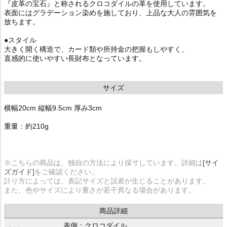
『皮革の宝石』と称されるクロコダイルの革を使用しています。
表面にはグラデーション染めを施しており、上品な大人の雰囲気を
放ちます。
●スタイル
大きく開く構造で、カード類や所持金の把握もしやすく、
直感的に使いやすい長財布となっています。
サイズ
横幅20cm 縦幅9.5cm 厚み3cm
重量：約210g
※こちらの商品は、独自の方法により採寸しています。詳細は
[サイ
ズガイド]
をご確認ください。
計り方によっては、表記サイズと誤差が生じることがあります。
また、色やサイズにより重さが若干異なる場合があります。
商品詳細
表側：クロコダイル