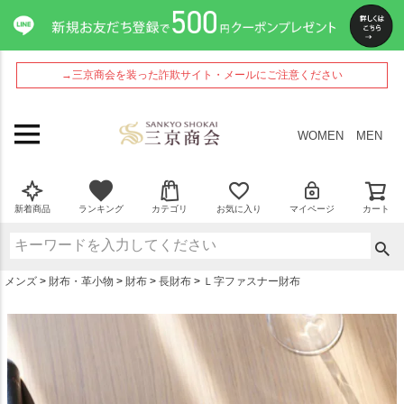
ペー
ジト
ップ
へ
→三京商会を装った詐欺サイト・メールにご注意ください
WOMEN
MEN
新着商品
ランキング
カテゴリ
お気に入り
マイページ
カート
メンズ
財布・革小物
財布
長財布
Ｌ字ファスナー財布