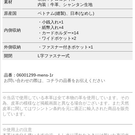
素材
内装：牛革、シャンタン生地
原産国
ベトナム(縫製)、日本(なめし)
・小銭入れ×1
・紙幣入れ×4
内側収納
・カードホルダー×14
・ワイドポケット×2
外側収納
・ファスナー付きポケット×1
開閉
L字ファスナー式
品番：06001299-mens-1r
お問い合わせの際は、コチラの品番をお伝えください
※当店で使用している本革は全て本物の革を使用しています。その
為、皮革の模様など掲載画面と異なる場合がございます。また天然
皮革に関してはワシントン条約を元に適正に輸入された商品を販売
しています。
※使用上の注意
本革は水分を嫌いますので、もし水に濡れたときには乾いた布で水