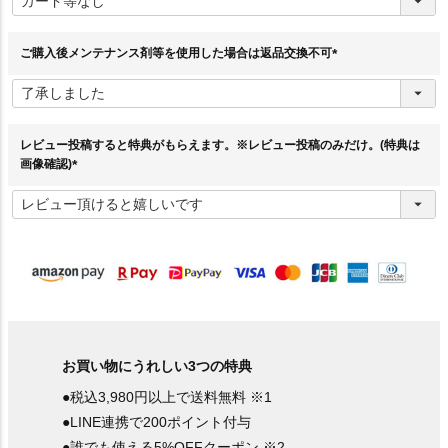
須
)
ご購入後メンテナンス剤等を使用した場合は返品交換不可
(
必
須
)
レビュー投稿すると特典がもらえます。※レビュー投稿のみだけ。(特典は
画像確認)
(
必
須
)
お買い物にうれしい3つの特典
●税込3,980円以上で送料無料 ※1
●LINE連携で200ポイント付与
●誰でも使える5%OFFクーポン ※2