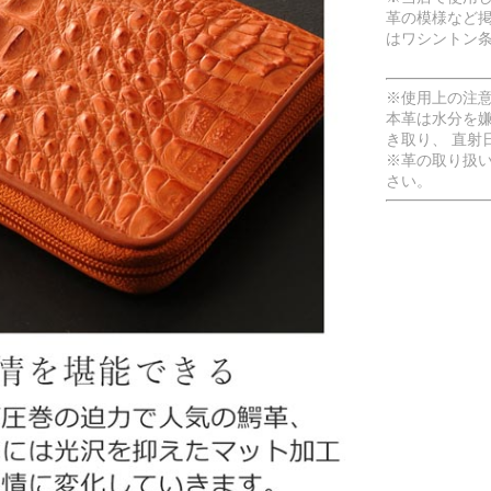
革の模様など
はワシントン
※使用上の注
本革は水分を
き取り、 直射
※革の取り扱
さい。