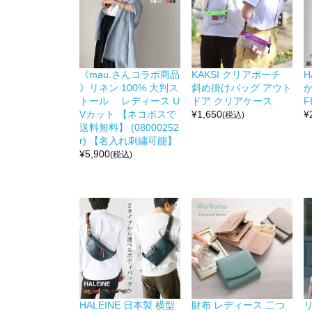
《mau.さんコラボ商品
KAKSI クリアポーチ
H
》リネン 100% 大判ス
斜め掛けバッグ アウト
か
トール レディース U
ドア クリアケース
F
Vカット 【ネコポスで
¥
1,650
¥
(税込)
送料無料】 (08000252
r) 【名入れ刺繍可能】
¥
5,900
(税込)
HALEINE 日本製 横型
財布 レディース 二つ
リ