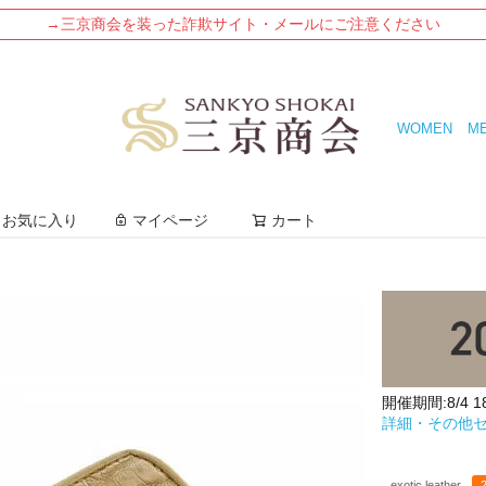
→三京商会を装った詐欺サイト・メールにご注意ください
WOMEN
M
検索
お気に入り
マイページ
カート
開催期間:8/4 18:
詳細・その他
exotic leather