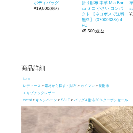
ボディバッグ
折り財布 本革 Mia Bor
革
¥
19,800
sa ミニ 小さい コンパ
s
(税込)
クト 【ネコポスで送料
¥
無料】 (07000338r) 4
FC
¥
5,500
(税込)
商品詳細
item
レディース
素材から探す・財布
カイマン
長財布
エキゾチックレザー
event
キャンペーン
SALE
バッグ＆財布20％クーポンセール