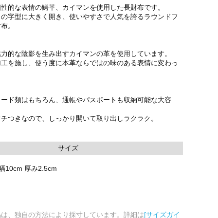
個性的な表情の鰐革、カイマンを使用した長財布です。
」の字型に大きく開き、使いやすさで人気を誇るラウンドフ
財布。
魅力的な陰影を生み出すカイマンの革を使用しています。
加工を施し、使う度に本革ならではの味のある表情に変わっ
カード類はもちろん、通帳やパスポートも収納可能な大容
マチつきなので、しっかり開いて取り出しラクラク。
サイズ
幅10cm 厚み2.5cm
品は、独自の方法により採寸しています。詳細は
[サイズガイ