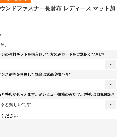
ラウンドファスナー長財布 レディース マット加
込
呈 ]
ージの有料ギフトを購入頂いた方のみカードをご選択ください
(
必
須
ナンス剤等を使用した場合は返品交換不可
)
(
必
須
ると特典がもらえます。※レビュー投稿のみだけ。(特典は画像確認)
)
(
必
須
てください
)