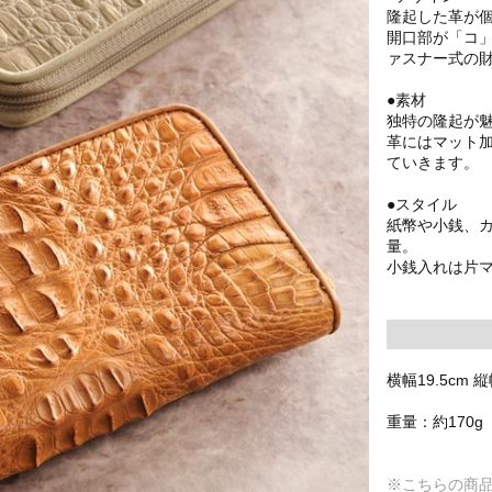
隆起した革が
開口部が「コ
ァスナー式の
●素材
独特の隆起が
革にはマット
ていきます。
●スタイル
紙幣や小銭、
量。
小銭入れは片
横幅19.5cm 縦
重量：約170g
※こちらの商