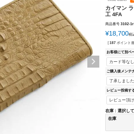
カイマン 
工 4FA
商品番号
3102-1r
¥
18,700
税
[
187
ポイント進
お客様にて別ペ
ご購入後メンテ
レビュー投稿す
在庫
選択し
在庫