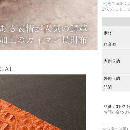
ド]
をご確認く
計り方によっ
素材
原産国
内側収納
外側収納
開閉
品番：3102-1
お問い合わせ
※当店で使用