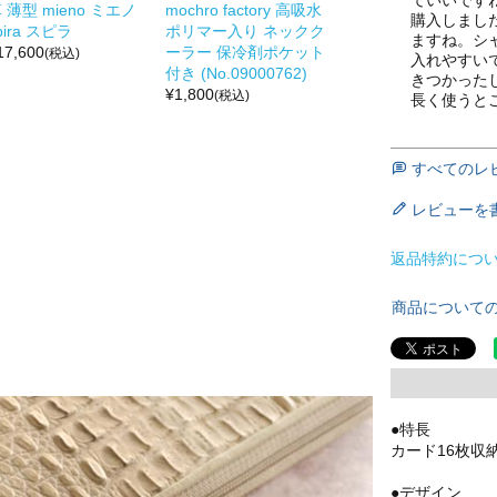
 薄型 mieno ミエノ
mochro factory 高吸水
購入しまし
pira スピラ
ポリマー入り ネックク
ますね。シ
17,600
ーラー 保冷剤ポケット
(税込)
入れやすい
付き (No.09000762)
きつかった
¥
1,800
(税込)
長く使うと
すべてのレ
レビューを
返品特約につ
商品について
●特長
カード16枚収
●デザイン