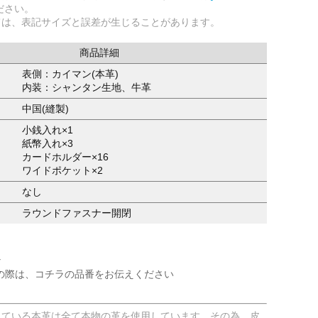
ださい。
ては、表記サイズと誤差が生じることがあります。
商品詳細
表側：カイマン(本革)
内装：シャンタン生地、牛革
中国(縫製)
小銭入れ×1
紙幣入れ×3
カードホルダー×16
ワイドポケット×2
なし
ラウンドファスナー開閉
r
の際は、コチラの品番をお伝えください
している本革は全て本物の革を使用しています。その為、皮