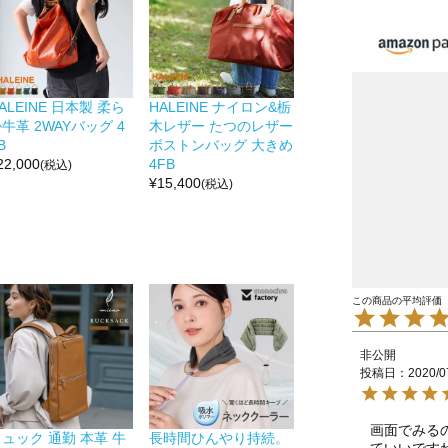
ALEINE 日本製 柔ら
HALEINE ナイロン&栃
牛革 2WAYバッグ 4
木レザー たつのレザー
B
ボストンバッグ 大きめ
22,000
4FB
(税込)
¥
15,400
(税込)
非公開
投稿日
2020/0
画面でみる
ュック 通勤 本革 牛
長時間ひんやり持続。
ていいです