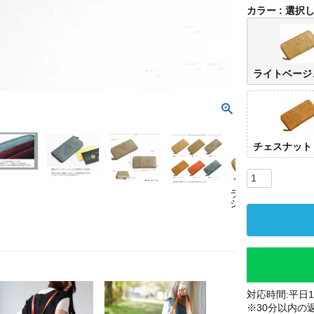
カラー
選択
ライトベージ
チェスナット
ライトベー
ベー
ジュ
対応時間:平日10
※30分以内の