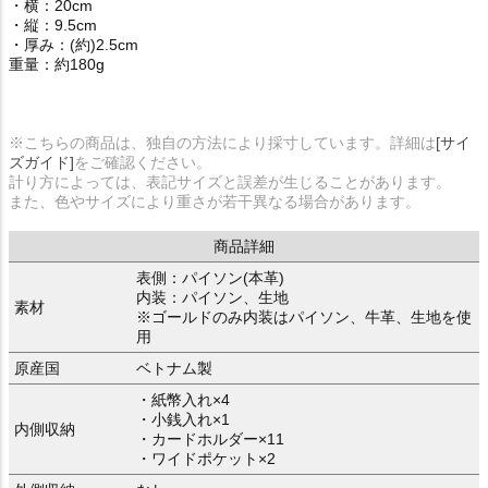
・横：20cm
・縦：9.5cm
・厚み：(約)2.5cm
重量：約180g
※こちらの商品は、独自の方法により採寸しています。詳細は
[サイ
ズガイド]
をご確認ください。
計り方によっては、表記サイズと誤差が生じることがあります。
また、色やサイズにより重さが若干異なる場合があります。
商品詳細
表側：パイソン(本革)
内装：パイソン、生地
素材
※ゴールドのみ内装はパイソン、牛革、生地を使
用
原産国
ベトナム製
・紙幣入れ×4
・小銭入れ×1
内側収納
・カードホルダー×11
・ワイドポケット×2