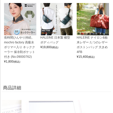
長時間ひんやり持続。
HALEINE 日本製 横型
HALEINE ナイロン&栃
mochro factory 高吸水
ボディバッグ
木レザー たつのレザー
ポリマー入り ネックク
¥
19,800
ボストンバッグ 大きめ
(税込)
ーラー 保冷剤ポケット
4FB
付き (No.09000762)
¥
15,400
(税込)
¥
1,800
(税込)
商品詳細