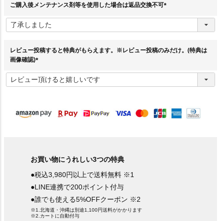
ご購入後メンテナンス剤等を使用した場合は返品交換不可
(
必
須
)
レビュー投稿すると特典がもらえます。※レビュー投稿のみだけ。(特典は
画像確認)
(
必
須
)
お買い物にうれしい3つの特典
●税込3,980円以上で送料無料 ※1
●LINE連携で200ポイント付与
●誰でも使える5%OFFクーポン ※2
※1.北海道・沖縄は別途1,100円送料がかかります
※2.カートに自動付与