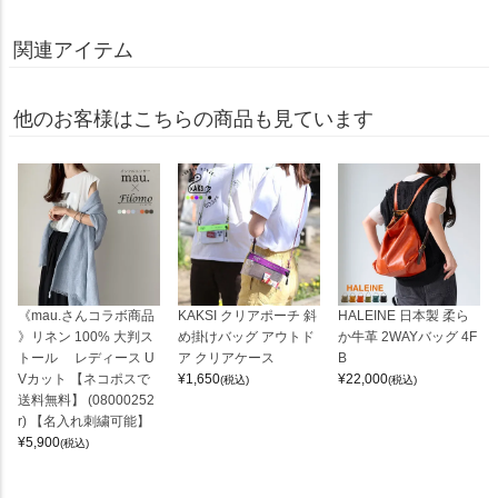
関連アイテム
他のお客様はこちらの商品も見ています
《mau.さんコラボ商品
KAKSI クリアポーチ 斜
HALEINE 日本製 柔ら
》リネン 100% 大判ス
め掛けバッグ アウトド
か牛革 2WAYバッグ 4F
トール レディース U
ア クリアケース
B
Vカット 【ネコポスで
¥
1,650
¥
22,000
(税込)
(税込)
送料無料】 (08000252
r) 【名入れ刺繍可能】
¥
5,900
(税込)