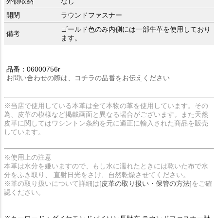
外側収納
なし
開閉
ラウンドファスナー
ゴールド色のみ内側には一部牛革を使用しており
備考
ます。
品番：06000756r
お問い合わせの際は、コチラの品番をお伝えください
※当店で使用している本革は全て本物の革を使用しています。その
為、皮革の模様など掲載画面と異なる場合がございます。また天然
皮革に関してはワシントン条約を元に適正に輸入された商品を販売
しています。
※使用上の注意
本革は水分を嫌いますので、もし水に濡れたときには乾いた布で水
分をふき取り、 直射日光をさけ、自然乾燥させてください。
※革の取り扱いについて詳細は
[皮革の取り扱い・保管の方法]
をご確
認ください。