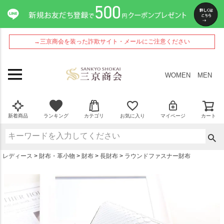
ペー
ジト
ップ
へ
→三京商会を装った詐欺サイト・メールにご注意ください
WOMEN
MEN
新着商品
ランキング
カテゴリ
お気に入り
マイページ
カート
レディース
財布・革小物
財布
長財布
ラウンドファスナー財布