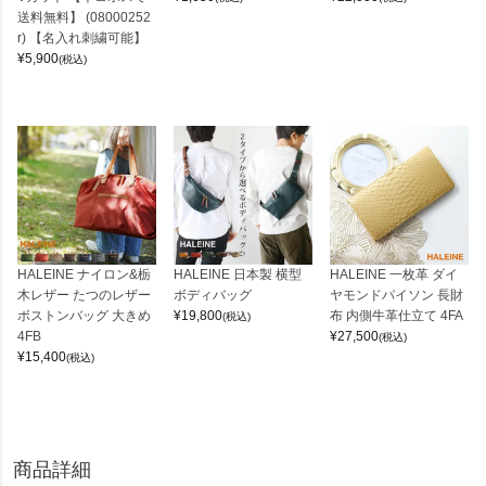
送料無料】 (08000252
r) 【名入れ刺繍可能】
¥
5,900
(税込)
HALEINE ナイロン&栃
HALEINE 日本製 横型
HALEINE 一枚革 ダイ
木レザー たつのレザー
ボディバッグ
ヤモンドパイソン 長財
ボストンバッグ 大きめ
¥
19,800
布 内側牛革仕立て 4FA
(税込)
4FB
¥
27,500
(税込)
¥
15,400
(税込)
商品詳細