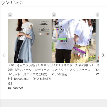
ランキング
1
2
3
《mau.さんコラボ商品 》リネン 1
KAKSI クリアポーチ 斜め掛けバ
HALEI
00% 大判ストール レディース
ッグ アウトドア クリアケース
Yバッグ 
UVカット 【ネコポスで送料無
¥
1,650
¥
22,000
(税込)
料】 (08000252r) 【名入れ刺繍可
能】
¥
5,900
(税込)