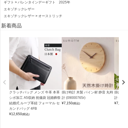
ギフト
バレンタインデーギフト 2025年
エキゾチックレザー
エキゾチックレザー
オーストリッチ
新着商品
クラッチバッグ メンズ 牛革 本革
掛け時計 木製 パイン材 静音 丸時
掛け時計
シボ加工 A5収納 祝儀袋 冠婚葬祭
計 (09000765r)
計 (0900
結婚式 ループ革紐 フォーマル セ
¥
7,150
¥
7,150
(税込)
(
カンドバッグ 4FB
¥
12,650
(税込)