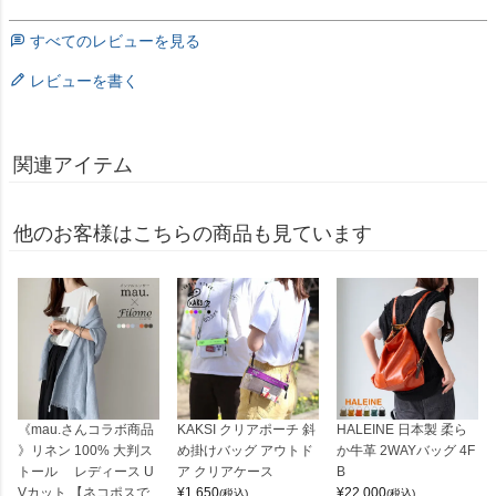
すべてのレビューを見る
レビューを書く
関連アイテム
他のお客様はこちらの商品も見ています
《mau.さんコラボ商品
KAKSI クリアポーチ 斜
HALEINE 日本製 柔ら
》リネン 100% 大判ス
め掛けバッグ アウトド
か牛革 2WAYバッグ 4F
トール レディース U
ア クリアケース
B
Vカット 【ネコポスで
¥
1,650
¥
22,000
(税込)
(税込)