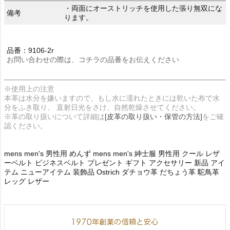
・両面にオーストリッチを使用した張り無双にな
備考
ります。
品番：9106-2r
お問い合わせの際は、コチラの品番をお伝えください
※使用上の注意
本革は水分を嫌いますので、もし水に濡れたときには乾いた布で水
分をふき取り、 直射日光をさけ、自然乾燥させてください。
※革の取り扱いについて詳細は
[皮革の取り扱い・保管の方法]
をご確
認ください。
mens men's 男性用 めんず mens men's 紳士服 男性用 クール レザ
ーベルト ビジネスベルト プレゼント ギフト アクセサリー 新品 アイ
テム ニューアイテム 装飾品 Ostrich ダチョウ革 だちょう革 駝鳥革
レッグ レザー